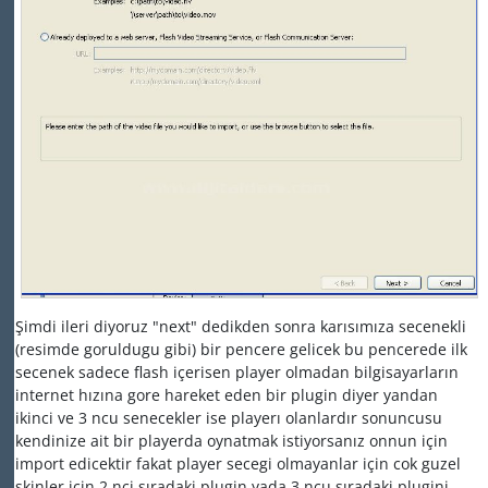
Şimdi ileri diyoruz "next" dedikden sonra karısımıza secenekli
(resimde goruldugu gibi) bir pencere gelicek bu pencerede ilk
secenek sadece flash içerisen player olmadan bilgisayarların
internet hızına gore hareket eden bir plugin diyer yandan
ikinci ve 3 ncu senecekler ise playerı olanlardır sonuncusu
kendinize ait bir playerda oynatmak istiyorsanız onnun için
import edicektir fakat player secegi olmayanlar için cok guzel
skinler için 2 nci sıradaki plugin yada 3 ncu sıradaki plugini