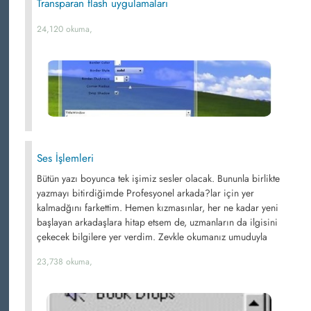
Transparan flash uygulamaları
24,120 okuma,
Ses İşlemleri
Bütün yazı boyunca tek işimiz sesler olacak. Bununla birlikte
yazmayı bitirdiğimde Profesyonel arkada?lar için yer
kalmadğını farkettim. Hemen kızmasınlar, her ne kadar yeni
başlayan arkadaşlara hitap etsem de, uzmanların da ilgisini
çekecek bilgilere yer verdim. Zevkle okumanız umuduyla
23,738 okuma,