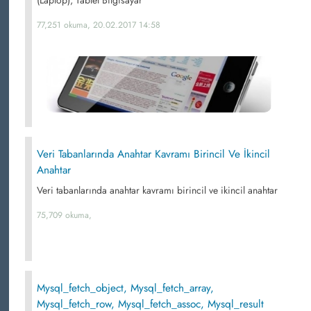
(Laptop), Tablet Bilgisayar
77,251 okuma, 20.02.2017 14:58
Veri Tabanlarında Anahtar Kavramı Birincil Ve İkincil
Anahtar
Veri tabanlarında anahtar kavramı birincil ve ikincil anahtar
75,709 okuma,
Mysql_fetch_object, Mysql_fetch_array,
Mysql_fetch_row, Mysql_fetch_assoc, Mysql_result