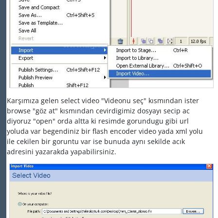
Karşımıza gelen select video "Videonu seç" kısmından ister
browse "göz at" kısmından cevirdigimiz dosyayı secip ac
diyoruz "open" orda altta ki resimde gorundugu gibi url
yoluda var begendiniz bir flash encoder video yada xml yolu
ile cekilen bir goruntu var ise bunuda aynı sekilde acık
adresini yazarakda yapabilirsiniz.