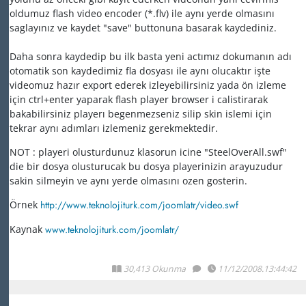
oldumuz flash video encoder (*.flv) ile aynı yerde olmasını
saglayınız ve kaydet "save" buttonuna basarak kaydediniz.
Daha sonra kaydedip bu ilk basta yeni actımız dokumanın adı
otomatik son kaydedimiz fla dosyası ile aynı olucaktır işte
videomuz hazır export ederek izleyebilirsiniz yada ön izleme
için ctrl+enter yaparak flash player browser i calistirarak
bakabilirsiniz playerı begenmezseniz silip skin islemi için
tekrar aynı adımları izlemeniz gerekmektedir.
NOT : playeri olusturdunuz klasorun icine "SteelOverAll.swf"
die bir dosya olusturucak bu dosya playerinizin arayuzudur
sakin silmeyin ve aynı yerde olmasını ozen gosterin.
Örnek
http://www.teknolojiturk.com/joomlatr/video.swf
Kaynak
www.teknolojiturk.com/joomlatr/
30,413 Okunma
11/12/2008.13:44:42