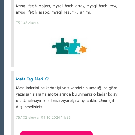
Mysql_fetch_object, mysql_fetch_array, mysql_fetch_row,
mysql_fetch_assoc, mysql_result kullanımı...
75,133 okuma,
Meta Tag Nedir?
Meta imlerini ne kadar iyi ve ziyaretçinin umduğuna göre
yazarsanız arama motorlarında bulunmanız o kadar kolay
olur.Unutmayın ki sitenizi ziyaretçi arayacaktır. Onun gibi
düşünmelisiniz
75,132 okuma, 04.10.2024 14:56