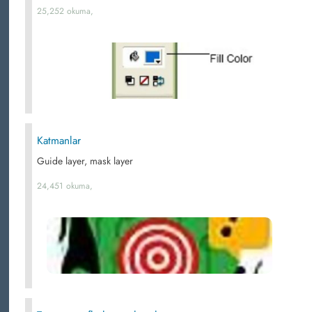
25,252 okuma,
Katmanlar
Guide layer, mask layer
24,451 okuma,