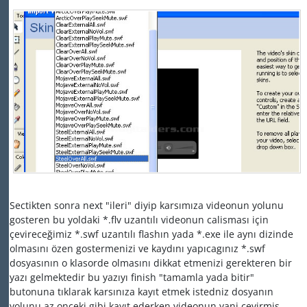
Sectikten sonra next "ileri" diyip karsımıza videonun yolunu
gosteren bu yoldaki *.flv uzantılı videonun calisması için
çevireceğimiz *.swf uzantılı flashın yada *.exe ile aynı dizinde
olmasını özen gostermenizi ve kaydını yapıcagınız *.swf
dosyasının o klasorde olmasını dikkat etmenizi gerekteren bir
yazı gelmektedir bu yazıyı finish "tamamla yada bitir"
butonuna tıklarak karsınıza kayıt etmek istedniz dosyanın
yolunu az onceki gibi kayıt ederken videonun yani cevirmis