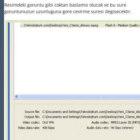
Resimdeki goruntu gibi coktan baslamıs olucak ve bu sure
goruntunuzun uzunluguna gore cevirme suresi degisecektir.