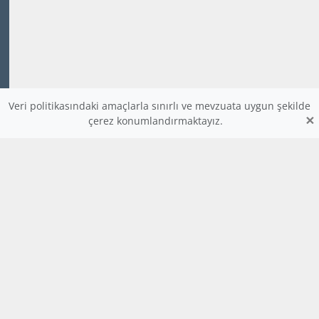
Veri politikasındaki amaçlarla sınırlı ve mevzuata uygun şekilde
×
çerez konumlandırmaktayız.
www.dijitalders.com
bilgi
dijitalders.com
dijitalders.com
Hakkımızda
Kod Renklendirici
Bulmaca