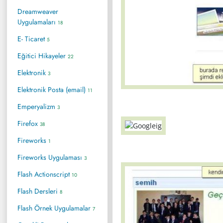
Dreamweaver
Uygulamaları
18
E- Ticaret
5
Eğitici Hikayeler
22
Elektronik
3
Elektronik Posta (email)
11
Emperyalizm
3
Firefox
38
Fireworks
1
Fireworks Uygulaması
3
Flash Actionscript
10
Flash Dersleri
8
Flash Örnek Uygulamalar
7