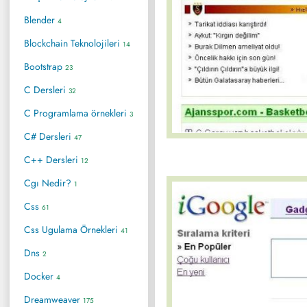
Blender
4
Blockchain Teknolojileri
14
Bootstrap
23
C Dersleri
32
C Programlama örnekleri
3
C# Dersleri
47
C++ Dersleri
12
Cgı Nedir?
1
Css
61
Css Ugulama Örnekleri
41
Dns
2
Docker
4
Dreamweaver
175