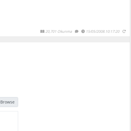
20,701 Okunma
15/05/2008.10:17:20
jpg, gif, png türündeki resimleri seçmelisiniz