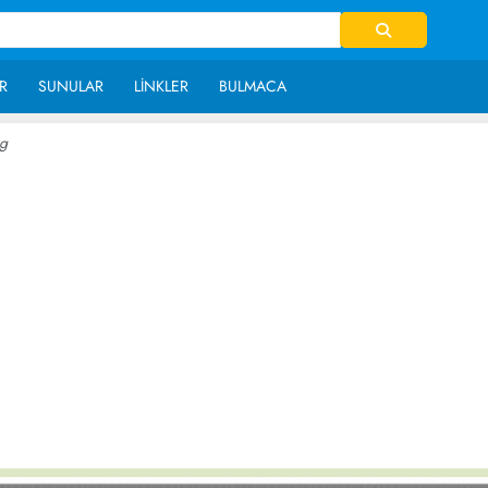
R
SUNULAR
LINKLER
BULMACA
g
~ 20,701