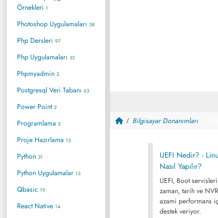
Örnekleri
1
Photoshop Uygulamaları
58
Php Dersleri
97
Php Uygulamaları
33
Phpmyadmin
2
Postgresql Veri Tabanı
63
Power Point
2
Bilgisayar Donanımları
~ 33
Programlama
5
Proje Hazırlama
15
UEFI Nedir? - Li
Python
31
Nasıl Yapılır?
Python Uygulamalar
13
UEFI, Boot servisleri
Qbasic
zaman, tarih ve NVR
19
azami performans iç
React Native
14
destek veriyor.