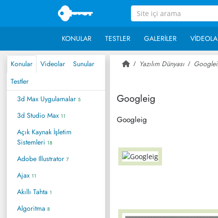
KONULAR
TESTLER
GALERILER
VIDEOLA
Konular
Videolar
Sunular
Yazılım Dünyası
Googlei
Testler
Googleig
3d Max Uygulamalar
5
3d Studio Max
11
Googleig
Açık Kaynak İşletim
Sistemleri
18
Adobe Illustrator
7
Ajax
11
Akıllı Tahta
1
Algoritma
8