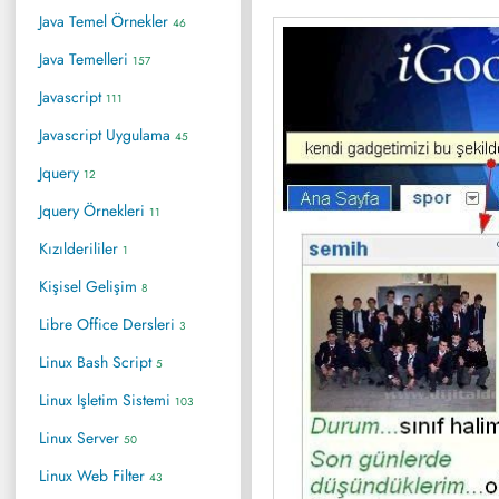
Java Temel Örnekler
46
Java Temelleri
157
Javascript
111
Javascript Uygulama
45
Jquery
12
Jquery Örnekleri
11
Kızılderililer
1
Kişisel Gelişim
8
Libre Office Dersleri
3
Linux Bash Script
5
Linux Işletim Sistemi
103
Linux Server
50
Linux Web Filter
43