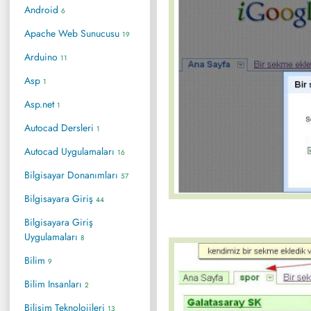
Android
6
Apache Web Sunucusu
19
Arduino
11
Asp
1
Asp.net
1
Autocad Dersleri
1
Autocad Uygulamaları
16
Bilgisayar Donanımları
57
Bilgisayara Giriş
44
Bilgisayara Giriş
Uygulamaları
8
Bilim
9
Bilim Insanları
2
Bilişim Teknolojileri
13