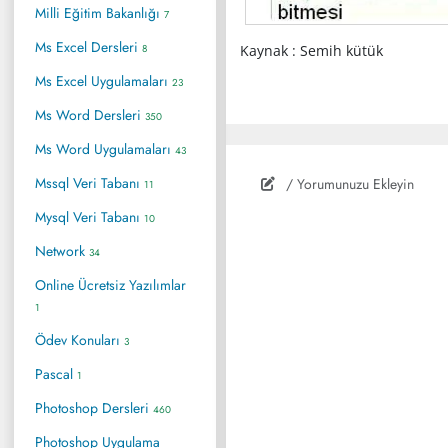
Milli Eğitim Bakanlığı
7
Ms Excel Dersleri
8
Kaynak : Semih kütük
Ms Excel Uygulamaları
23
Ms Word Dersleri
350
Ms Word Uygulamaları
43
Mssql Veri Tabanı
/ Yorumunuzu Ekleyin
11
Mysql Veri Tabanı
10
Network
34
Online Ücretsiz Yazılımlar
1
Ödev Konuları
3
Pascal
1
Photoshop Dersleri
460
Photoshop Uygulama