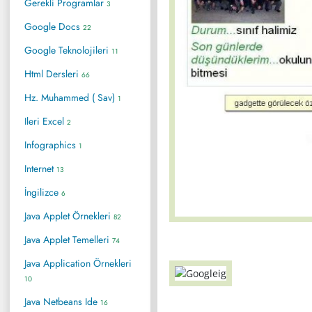
Gerekli Programlar
3
Google Docs
22
Google Teknolojileri
11
Html Dersleri
66
Hz. Muhammed ( Sav)
1
Ileri Excel
2
Infographics
1
Internet
13
İngilizce
6
Java Applet Örnekleri
82
Java Applet Temelleri
74
Java Application Örnekleri
10
Java Netbeans Ide
16