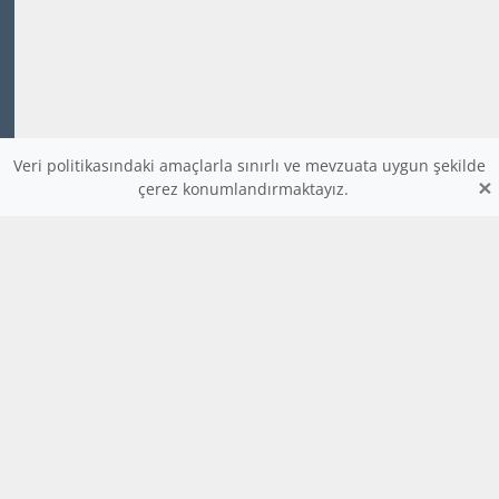
Veri politikasındaki amaçlarla sınırlı ve mevzuata uygun şekilde
×
çerez konumlandırmaktayız.
www.dijitalders.com
bilgi
dijitalders.com
dijitalders.com
Hakkımızda
Kod Renklendirici
Bulmaca