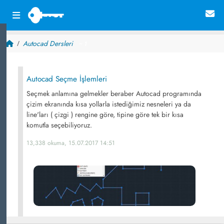
Autocad Dersleri
~ 1
Autocad Seçme İşlemleri
Seçmek anlamına gelmekler beraber Autocad programında
çizim ekranında kısa yollarla istediğimiz nesneleri ya da
line'ları ( çizgi ) rengine göre, tipine göre tek bir kısa
komutla seçebiliyoruz.
13,338 okuma, 15.07.2017 14:51