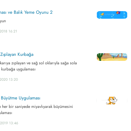
ası ve Balık Yeme Oyunu 2
oyun
2018 16:21
a Zıplayan Kurbağa
ukarıya zıplayan ve sağ sol oklarıyla sağa sola
i kurbağa uygulaması
.2020 13:20
yı Büyütme Uygulaması
n her bir saniyede miyavlıyarak büyümesini
ulaması
.2019 13:46