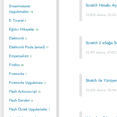
Scratch Hesabı A
Dreamweaver
Uygulamaları
18
12,893 okuma, 23.03
E- Ticaret
5
Eğitici Hikayeler
22
Elektronik
3
Scratch il eSağa S
Elektronik Posta (email)
11
12,791 okuma, 27.03.
Emperyalizm
3
Firefox
38
Fireworks
1
Stratch ile Yürüye
Fireworks Uygulaması
3
12,623 okuma, 03.04
Flash Actionscript
10
Flash Dersleri
8
Flash Örnek Uygulamalar
7