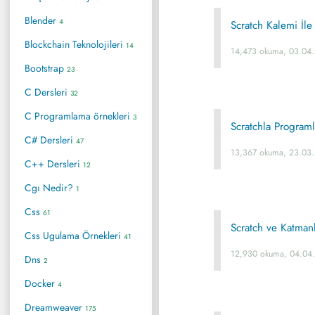
Blender
4
Scratch Kalemi İle
Blockchain Teknolojileri
14
14,473 okuma, 03.04
Bootstrap
23
C Dersleri
32
C Programlama örnekleri
3
Scratchla Program
C# Dersleri
47
13,367 okuma, 23.03
C++ Dersleri
12
Cgı Nedir?
1
Css
61
Scratch ve Katman
Css Ugulama Örnekleri
41
12,930 okuma, 04.04
Dns
2
Docker
4
Dreamweaver
175