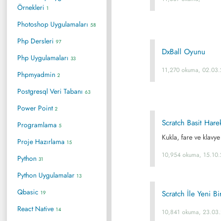
Örnekleri
1
Photoshop Uygulamaları
58
Php Dersleri
97
DxBall Oyunu
Php Uygulamaları
33
11,270 okuma, 02.03.
Phpmyadmin
2
Postgresql Veri Tabanı
63
Power Point
2
Scratch Basit Hare
Programlama
5
Kukla, fare ve klavye
Proje Hazırlama
15
10,954 okuma, 15.10.
Python
31
Python Uygulamalar
13
Qbasic
Scratch İle Yeni B
19
React Native
14
10,841 okuma, 23.03