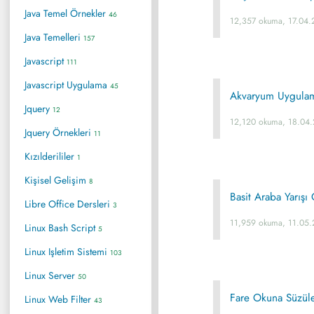
Java Temel Örnekler
46
12,357 okuma, 17.04.
Java Temelleri
157
Javascript
111
Javascript Uygulama
45
Akvaryum Uygulam
Jquery
12
12,120 okuma, 18.04.
Jquery Örnekleri
11
Kızılderililer
1
Kişisel Gelişim
8
Basit Araba Yarışı
Libre Office Dersleri
3
11,959 okuma, 11.05.
Linux Bash Script
5
Linux Işletim Sistemi
103
Linux Server
50
Fare Okuna Süzül
Linux Web Filter
43