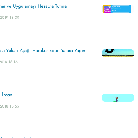
çma ve Uygulamayı Hesapta Tutma
.2019 13:00
ola Yukarı Aşağı Hareket Eden Yarasa Yapımı
2018 16:16
n İnsan
.2018 15:55