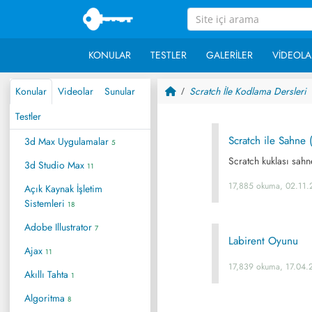
KONULAR
TESTLER
GALERILER
VIDEOLA
Konular
Videolar
Sunular
Scratch İle Kodlama Dersleri
Testler
Scratch ile Sahne 
3d Max Uygulamalar
5
Scratch kuklası sahn
3d Studio Max
11
17,885 okuma, 02.11.
Açık Kaynak İşletim
Sistemleri
18
Adobe Illustrator
7
Labirent Oyunu
Ajax
11
17,839 okuma, 17.04.
Akıllı Tahta
1
Algoritma
8