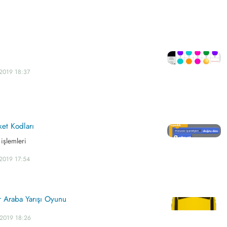
2019 18:37
ket Kodları
 işlemleri
2019 17:54
ir Araba Yarışı Oyunu
.2019 18:26