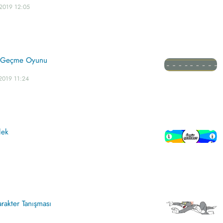
.2019 12:05
a Geçme Oyunu
2019 11:24
lek
arakter Tanışması