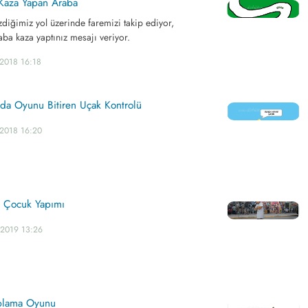
 Kaza Yapan Araba
zdiğimiz yol üzerinde faremizi takip ediyor,
aba kaza yaptınız mesajı veriyor.
.2018 16:18
nda Oyunu Bitiren Uçak Kontrolü
.2018 16:20
n Çocuk Yapımı
.2019 13:26
oplama Oyunu