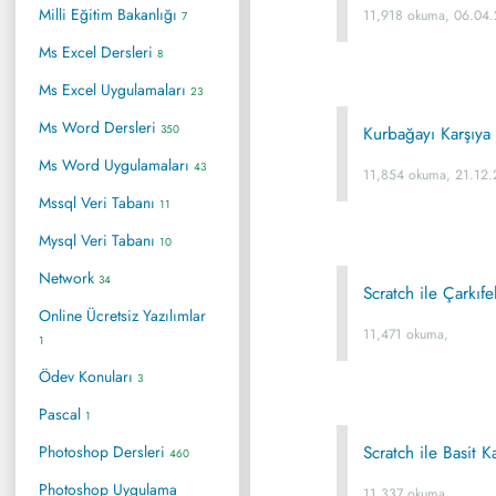
Milli Eğitim Bakanlığı
11,918 okuma, 06.04
7
Ms Excel Dersleri
8
Ms Excel Uygulamaları
23
Ms Word Dersleri
350
Kurbağayı Karşıy
Ms Word Uygulamaları
43
11,854 okuma, 21.12.
Mssql Veri Tabanı
11
Mysql Veri Tabanı
10
Network
34
Scratch ile Çarkıfe
Online Ücretsiz Yazılımlar
11,471 okuma,
1
Ödev Konuları
3
Pascal
1
Photoshop Dersleri
Scratch ile Basit K
460
Photoshop Uygulama
11,337 okuma,