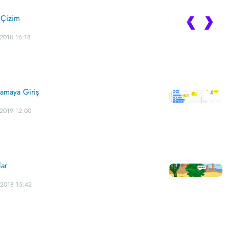
 Çizim
.2018 16:18
lamaya Giriş
.2019 12:00
lar
.2018 15:42