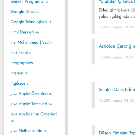
Yolundan Çıkınca
Gerekli Programlar
3
Eklediğimiz kukla çi
Google Docs
22
yoldan çıktığında ar
Google Teknolojileri
11
12,563 okuma, 10.04
Html Dersleri
66
Hz. Muhammed ( Sav)
1
Astroide Çarptığı
Ileri Excel
2
12,509 okuma, 10.04
Infographics
1
Internet
13
İngilizce
6
Scratch Dans Ede
Java Applet Örnekleri
82
12,389 okuma, 23.03
Java Applet Temelleri
74
Java Application Örnekleri
10
Java Netbeans Ide
16
Düşen Elmaları T