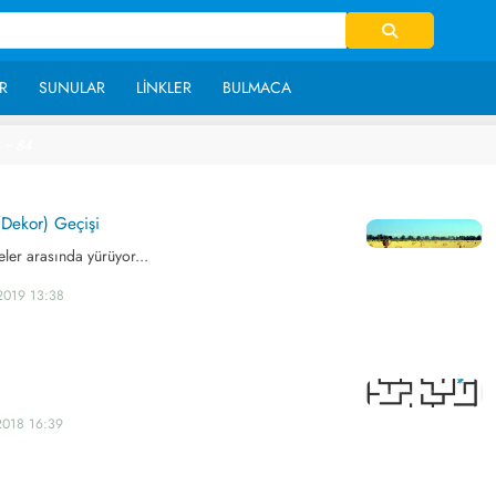
R
SUNULAR
LINKLER
BULMACA
~ 84
(Dekor) Geçişi
eler arasında yürüyor...
2019 13:38
2018 16:39