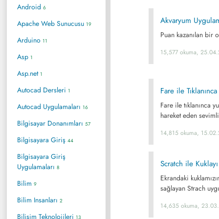
Android
6
Akvaryum Uygulam
Apache Web Sunucusu
19
Puan kazanılan bir 
Arduino
11
15,577 okuma, 25.04.
Asp
1
Asp.net
1
Autocad Dersleri
Fare ile Tıklanınc
1
Fare ile tıklanınca y
Autocad Uygulamaları
16
hareket eden seviml
Bilgisayar Donanımları
57
14,815 okuma, 15.02
Bilgisayara Giriş
44
Bilgisayara Giriş
Scratch ile Kukla
Uygulamaları
8
Ekrandaki kuklamızı
Bilim
9
sağlayan Strach uyg
Bilim Insanları
2
14,635 okuma, 23.03
Bilişim Teknolojileri
13