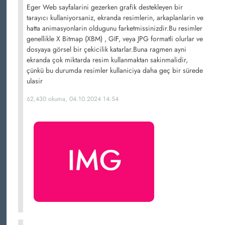
Eger Web sayfalarini gezerken grafik destekleyen bir
tarayıcı kullaniyorsaniz, ekranda resimlerin, arkaplanlarin ve
hatta animasyonlarin oldugunu farketmissinizdir.Bu resimler
genellikle X Bitmap (XBM) , GIF, veya JPG formatli olurlar ve
dosyaya görsel bir çekicilik katarlar.Buna ragmen ayni
ekranda çok miktarda resim kullanmaktan sakinmalidir,
çünkü bu durumda resimler kullaniciya daha geç bir sürede
ulasir
62,430 okuma, 04.10.2024 14:54