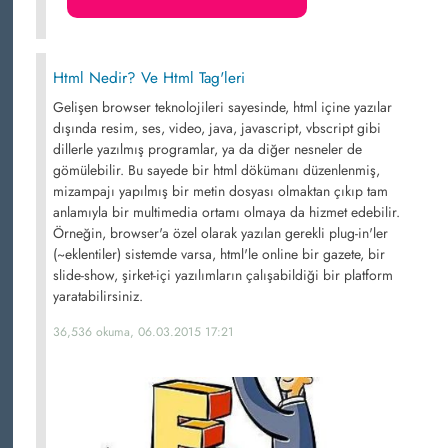
Html Nedir? Ve Html Tag'leri
Gelişen browser teknolojileri sayesinde, html içine yazılar
dışında resim, ses, video, java, javascript, vbscript gibi
dillerle yazılmış programlar, ya da diğer nesneler de
gömülebilir. Bu sayede bir html dökümanı düzenlenmiş,
mizampajı yapılmış bir metin dosyası olmaktan çıkıp tam
anlamıyla bir multimedia ortamı olmaya da hizmet edebilir.
Örneğin, browser'a özel olarak yazılan gerekli plug-in'ler
(~eklentiler) sistemde varsa, html'le online bir gazete, bir
slide-show, şirket-içi yazılımların çalışabildiği bir platform
yaratabilirsiniz.
36,536 okuma, 06.03.2015 17:21