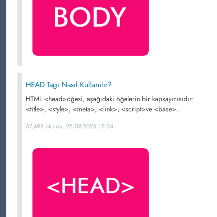
HEAD Tagı Nasıl Kullanılır?
HTML <head>öğesi, aşağıdaki öğelerin bir kapsayıcısıdır:
<title>, <style>, <meta>, <link>, <script>ve <base>.
37,498 okuma, 25.09.2025 15:34