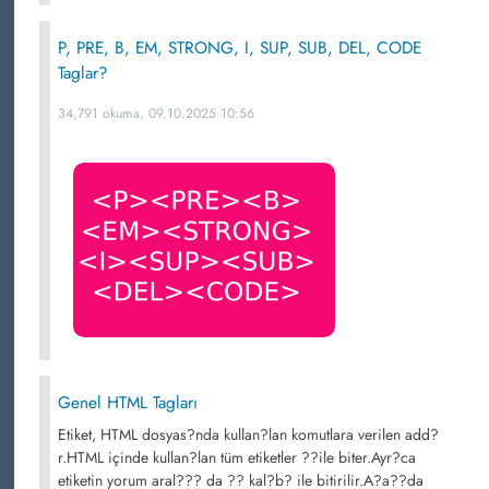
P, PRE, B, EM, STRONG, I, SUP, SUB, DEL, CODE
Taglar?
34,791 okuma, 09.10.2025 10:56
Genel HTML Tagları
Etiket, HTML dosyas?nda kullan?lan komutlara verilen add?
r.HTML içinde kullan?lan tüm etiketler ??ile biter.Ayr?ca
etiketin yorum aral??? da ?? kal?b? ile bitirilir.A?a??da