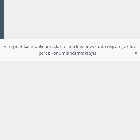
Veri politikasındaki amaçlarla sınırlı ve mevzuata uygun şekilde
×
çerez konumlandırmaktayız.
www.dijitalders.com
bilgi
dijitalders.com
dijitalders.com
Hakkımızda
Kod Renklendirici
Bulmaca