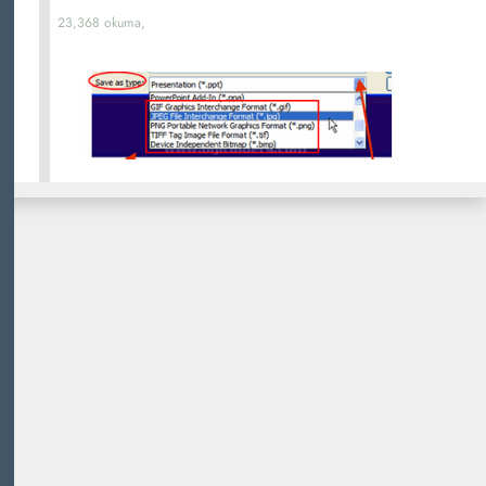
23,368 okuma,