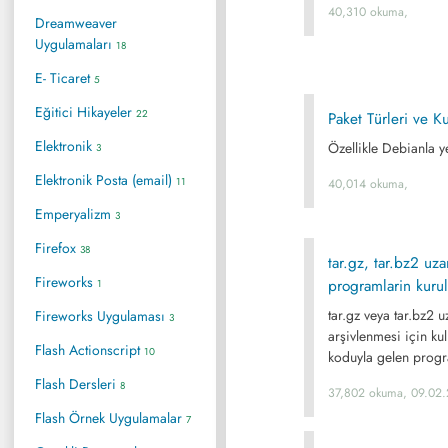
40,310 okuma,
Dreamweaver
Uygulamaları
18
E- Ticaret
5
Eğitici Hikayeler
22
Paket Türleri ve K
Elektronik
Özellikle Debianla ye
3
Elektronik Posta (email)
11
40,014 okuma,
Emperyalizm
3
Firefox
38
tar.gz, tar.bz2 uz
Fireworks
programlarin kuru
1
tar.gz veya tar.bz2 u
Fireworks Uygulaması
3
arşivlenmesi için ku
Flash Actionscript
10
koduyla gelen progra
Flash Dersleri
8
37,802 okuma, 09.02
Flash Örnek Uygulamalar
7