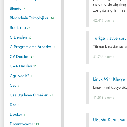
sistemlerde alışılmış
Blender
4
zor gibi algılanmas
Blockchain Teknolojileri
14
42,417 okuma,
Bootstrap
23
C Dersleri
Türkçe klavye sor
32
Türkçe karakter soru
C Programlama örnekleri
3
C# Dersleri
41,766 okuma,
47
C++ Dersleri
12
Cgı Nedir?
1
Linux Mint Klavye
Css
61
Linux mint klavye dü
Css Ugulama Örnekleri
41
41,513 okuma,
Dns
2
Docker
4
Ubuntu Kurulumu
Dreamweaver
175