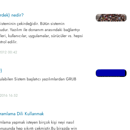
irdek) nedir?
 sisteminin çekirdeğidir. Bütün sistemin
udur. Yazılım ile donanım arasındaki bağlantıyı
eri, kullanıcılar, uygulamalar, sürücüler vs. hepsi
trol edilir.
2012 00:42
r)
rulabilen Sistem başlatıcı yazılımlardan GRUB
.2016 16:52
gramlama Dili Kullanmak
mlama yapmak isteyen birçok kişi neyi nasıl
onusunda hep sıkıntı çekmiştir.Bu birazda win