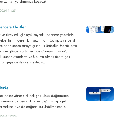
her zaman yardımınıza koşacaktır.
.2024 11:25
encere Efektleri
ve türevleri için açık kaynaklı pencere yöneticisi
klentisini içeren bir yazılımdır. Compiz ve Beryl
esinden sonra ortaya çıkan ilk üründür. Henüz beta
ta son güncel sürümlerinde Compiz Fusion'u
ulu sunan Mandriva ve Ubuntu olmak üzere çok
ı projeye destek vermektedir..
titude
ez paket yöneticisi pek çok Linux dağıtımının
n zamanlarda pek çok Linux dağıtımı apt-get
vermektedir ve de çoğuna kurulabilmektedir.
.2024 22:24