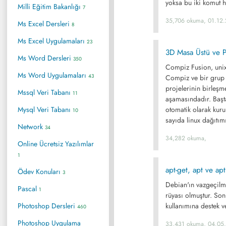
yoksa bu iki komut 
Milli Eğitim Bakanlığı
7
35,706 okuma, 01.12
Ms Excel Dersleri
8
Ms Excel Uygulamaları
23
3D Masa Üstü ve P
Ms Word Dersleri
350
Compiz Fusion, unix 
Ms Word Uygulamaları
43
Compiz ve bir grup e
projelerinin birleşm
Mssql Veri Tabanı
11
aşamasındadır. Baş
Mysql Veri Tabanı
otomatik olarak kur
10
sayıda linux dağıtım
Network
34
34,282 okuma,
Online Ücretsiz Yazılımlar
1
apt-get, apt ve ap
Ödev Konuları
3
Debian'ın vazgeçilm
Pascal
1
rüyası olmuştur. So
Photoshop Dersleri
kullanımına destek 
460
Photoshop Uygulama
33,431 okuma, 04.05