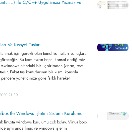
untu ...) ile C/C++ Uygulaması Yazmak ve
arı Ve Kısayol Tuşları
lanmak için gerekli olan temel komutları ve tuşlara
 göreceğiz. Bu komutların hepsi konsol dediğimiz
x-windows altındaki bir uçbirimden (xterm, rxvt,
tadır. Fakat tuş komutlarının bir kısmı konsola
 pencere yöneticinize göre farklı hareket
.2020 21:30
albox Ile Windows İşletim Sistemi Kurulumu
rtık linuxta windows kurulumu çok kolay. Virtualbox-
de aynı anda linux ve windows işletim