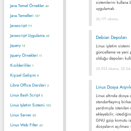
sistemlerini kullana 
Java Temel Örnekler
46
uygulamak.
Java Temelleri
157
36,171 okuma,
Javascript
111
Javascript Uygulama
45
Debian Depoları
Jquery
Linux işletim sistem
12
güncelleme ve yeni p
Jquery Örnekleri
11
olduğu depoları kull
Kızılderililer
1
35,923 okuma, 22.04
Kişisel Gelişim
8
Libre Office Dersleri
3
Linux Dosya Arşivl
Linux Bash Script
Linux altında dosya a
5
standartlaşmış birkaç
Linux Işletim Sistemi
103
yardımıyla istenilen 
ekleyebilir, istediği
Linux Server
50
GNU gzip komutu ise d
Linux Web Filter
43
dosyaların açılması (