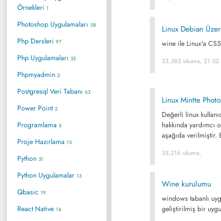
Örnekleri
1
Photoshop Uygulamaları
58
Linux Debian Üze
Php Dersleri
97
wine ile Linux'a CS
Php Uygulamaları
33
33,383 okuma, 21.02
Phpmyadmin
2
Postgresql Veri Tabanı
63
Linux Mintte Pho
Power Point
2
Değerli linux kullan
Programlama
hakkında yardımcı o
5
aşağıda verilmiştir. 
Proje Hazırlama
15
33,216 okuma,
Python
31
Python Uygulamalar
13
Wine kurulumu
Qbasic
19
windows tabanlı uygu
React Native
geliştirilmiş bir uy
14