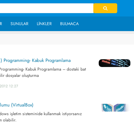
R
SUNULAR
LINKLER
BULMACA
h,) Programming- Kabuk Programlama
) Programming- Kabuk Programlama – dostaki bat
ilir dosyalar oluşturma
.2012 12:27
lumu (VirtualBox)
ows işletim sisteminide kullanmak istiyorsanız
 olabilir.