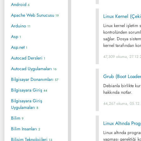
Android
6
Apache Web Sunucusu
Linux Kernel (Çek
19
Linux kernel işletim
Arduino
11
kontrolünden soruml
Asp
1
sağlar. Dosya sisteml
kernel tarafından kon
Asp.net
1
47,309 okuma, 27.12.
Autocad Dersleri
1
Autocad Uygulamaları
16
Grub (Boot Loade
Bilgisayar Donanımları
57
Debianla birlikte ku
Bilgisayara Giriş
44
hakkında notlar.
Bilgisayara Giriş
44,267 okuma, 05.12
Uygulamaları
8
Bilim
9
Linux Altında Pro
Bilim Insanları
2
Linux altında progra
yapması gerektiği k
Bilişim Teknolojileri
13