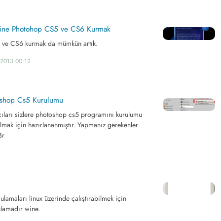
rine Photohop CS5 ve CS6 Kurmak
5 ve CS6 kurmak da mümkün artık.
.2013 00:12
toshop Cs5 Kurulumu
ıcıları sizlere photoshop cs5 programını kurulumu
lmak için hazırlananmıştır. Yapmanız gerekenler
Br
lamaları linux üzerinde çalıştırabilmek için
gulamadır wine.