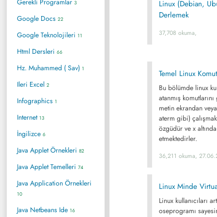
Gerekli Programlar
Linux (Debian, Ub
3
Derlemek
Google Docs
22
37,708 okuma,
Google Teknolojileri
11
Html Dersleri
66
Hz. Muhammed ( Sav)
1
Temel Linux Komutl
Ileri Excel
2
Bu bölümde linux kul
atanmış komutlarını
Infographics
1
metin ekrandan veya 
Internet
aterm gibi) çalışmak
13
özgüdür ve x altında
İngilizce
6
etmektedirler.
Java Applet Örnekleri
82
36,211 okuma, 27.06
Java Applet Temelleri
74
Java Application Örnekleri
Linux Minde Virtu
10
Linux kullanıcıları a
Java Netbeans Ide
oseprogramı sayesin
16