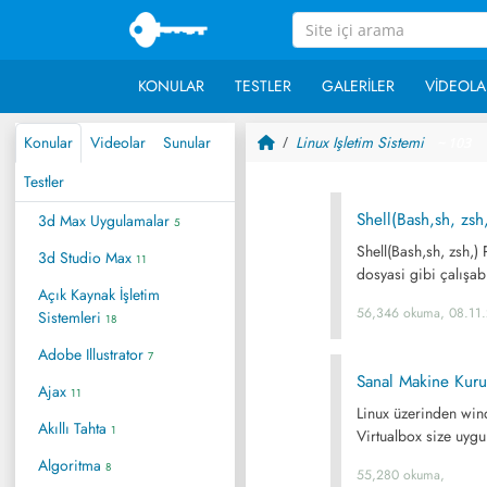
KONULAR
TESTLER
GALERILER
VIDEOLA
Konular
Videolar
Sunular
Linux Işletim Sistemi
~ 103
Testler
Shell(Bash,sh, zs
3d Max Uygulamalar
5
Shell(Bash,sh, zsh,
3d Studio Max
11
dosyasi gibi çalışab
Açık Kaynak İşletim
56,346 okuma, 08.11
Sistemleri
18
Adobe Illustrator
7
Sanal Makine Kuru
Ajax
11
Linux üzerinden wind
Akıllı Tahta
1
Virtualbox size uygun
Algoritma
8
55,280 okuma,