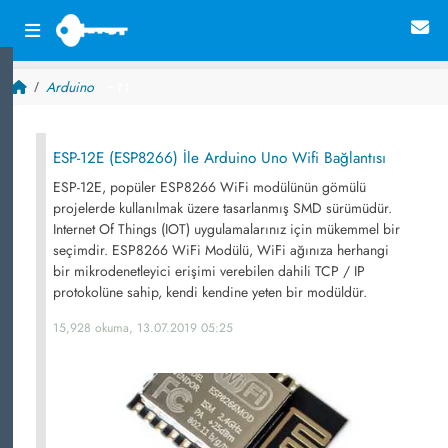
Arduino
~ 11
ESP-12E (ESP8266) İle Arduino Uno Wifi Bağlantısı
ESP-12E, popüler ESP8266 WiFi modülünün gömülü
projelerde kullanılmak üzere tasarlanmış SMD sürümüdür.
Internet Of Things (IOT) uygulamalarınız için mükemmel bir
seçimdir. ESP8266 WiFi Modülü, WiFi ağınıza herhangi
bir mikrodenetleyici erişimi verebilen dahili TCP / IP
protokolüne sahip, kendi kendine yeten bir modüldür.
15,928 okuma, 13.07.2019 05:25