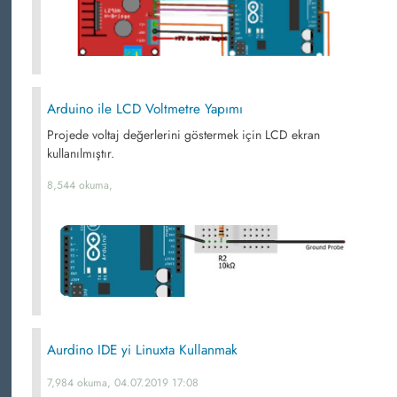
Arduino ile LCD Voltmetre Yapımı
Projede voltaj değerlerini göstermek için LCD ekran
kullanılmıştır.
8,544 okuma,
Aurdino IDE yi Linuxta Kullanmak
7,984 okuma, 04.07.2019 17:08