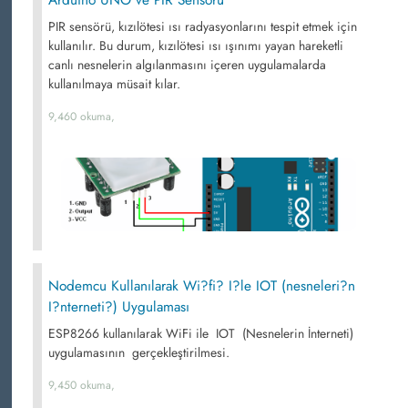
Arduino UNO ve PIR Sensörü
PIR sensörü, kızılötesi ısı radyasyonlarını tespit etmek için
kullanılır. Bu durum, kızılötesi ısı ışınımı yayan hareketli
canlı nesnelerin algılanmasını içeren uygulamalarda
kullanılmaya müsait kılar.
9,460 okuma,
Nodemcu Kullanılarak Wi?fi? I?le IOT (nesneleri?n
I?nterneti?) Uygulaması
ESP8266 kullanılarak WiFi ile IOT (Nesnelerin İnterneti)
uygulamasının gerçekleştirilmesi.
9,450 okuma,