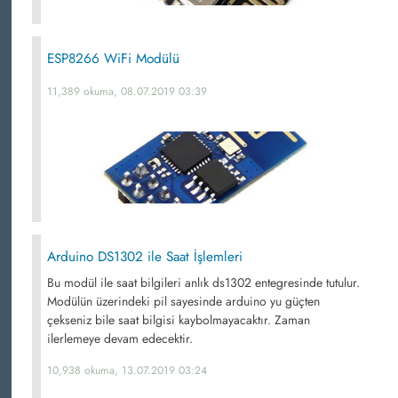
ESP8266 WiFi Modülü
11,389 okuma, 08.07.2019 03:39
Arduino DS1302 ile Saat İşlemleri
Bu modül ile saat bilgileri anlık ds1302 entegresinde tutulur.
Modülün üzerindeki pil sayesinde arduino yu güçten
çekseniz bile saat bilgisi kaybolmayacaktır. Zaman
ilerlemeye devam edecektir.
10,938 okuma, 13.07.2019 03:24