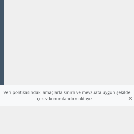
Veri politikasındaki amaçlarla sınırlı ve mevzuata uygun şekilde
×
çerez konumlandırmaktayız.
www.dijitalders.com
bilgi
dijitalders.com