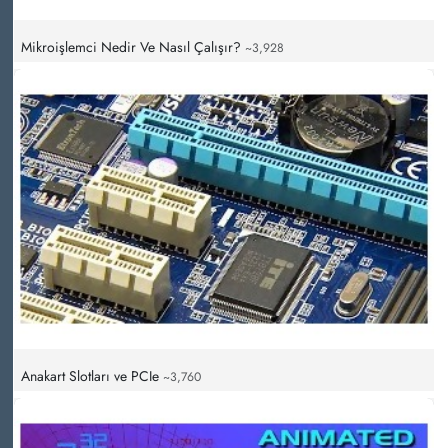
Mikroişlemci Nedir Ve Nasıl Çalışır?
~3,928
Anakart Slotları ve PCIe
~3,760