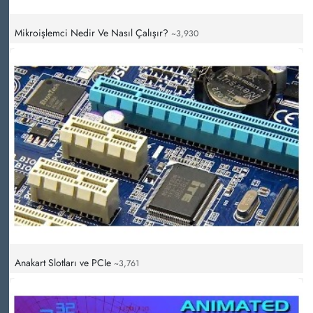
Mikroişlemci Nedir Ve Nasıl Çalışır?
~3,930
Anakart Slotları ve PCIe
~3,761