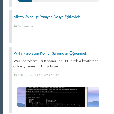
Allway Sync İşe Yarayan Dosya Eşitleyicisi
14,693 okuma,
Wi-Fi Parolasını Komut Satırından Öğrenmek
Wi-Fi parolanızı unuttuysanız, onu PC'nizdeki kayıtlardan
ortaya çıkarmanın bir yolu var!
13,758 okuma, 22.10.2017 18:47