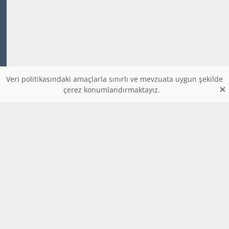
Veri politikasındaki amaçlarla sınırlı ve mevzuata uygun şekilde
×
çerez konumlandırmaktayız.
www.dijitalders.com
bilgi
dijitalders.com
dijitalders.com
Hakkımızda
Kod Renklendirici
Bulmaca