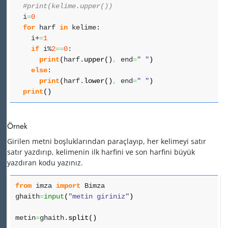
#print(kelime.upper())
i
=
0
for
harf
in
kelime:
i+
=
1
if
i%
2
==
0
:
print
(
harf.
upper
(
)
,
end
=
" "
)
else
:
print
(
harf.
lower
(
)
,
end
=
" "
)
print
(
)
Örnek
Girilen metni boşluklarından paraçlayıp, her kelimeyi satır
satır yazdırıp, kelimenin ilk harfini ve son harfini büyük
yazdıran kodu yazınız.
from
imza
import
Bimza
ghaith
=
input
(
"metin giriniz"
)
metin
=
ghaith.
split
(
)