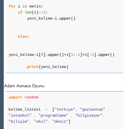
for
i
in
metin:
if
len
(
i
)
==
1
:
yeni_kelime
=
i.
upper
(
)
else
:
yeni_kelime
=
i
[
0
]
.
upper
(
)
+i
[
1
:-
1
]
+i
[
-
1
]
.
upper
(
)
print
(
yeni_kelime
)
Adam Asmaca Oyunu
import
random
kelime_listesi
=
[
"türkiye"
,
"gaziantep"
,
"istanbul"
,
"programlama"
,
"bilgisayar"
,
"bilişim"
,
"okul"
,
"deniz"
]