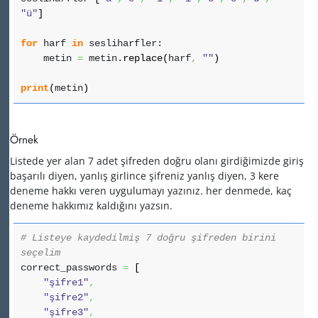
"ü"
]
for
harf
in
sesliharfler:
metin
=
metin.
replace
(
harf
,
""
)
print
(
metin
)
Örnek
Listede yer alan 7 adet şifreden doğru olanı girdiğimizde giriş
başarılı diyen, yanlış girlince şifreniz yanlış diyen, 3 kere
deneme hakkı veren uygulumayı yazınız. her denmede, kaç
deneme hakkımız kaldığını yazsın.
# Listeye kaydedilmiş 7 doğru şifreden birini
seçelim
correct_passwords
=
[
"şifre1"
,
"şifre2"
,
"şifre3"
,