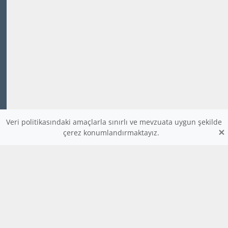
Veri politikasındaki amaçlarla sınırlı ve mevzuata uygun şekilde
×
çerez konumlandırmaktayız.
www.dijitalders.com
bilgi
dijitalders.com
dijitalders.com