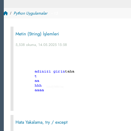
Python Uygulamalar
~ 13
Metin (String) İşlemleri
5,538 okuma, 14.05.2025 15:58
Hata Yakalama, try / except