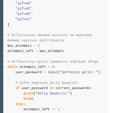
"şifre4"
,
"şifre5"
,
"şifre6"
,
"şifre7"
]
# Kullanıcının deneme sayısını ve maksimum
deneme sayısını belirleyelim
max_attempts
=
3
attempts_left
=
max_attempts
# Kullanıcının giriş yapmasını sağlayan döngü
while
attempts_left
>
0
:
user_password
=
input
(
"Şifrenizi girin: "
)
# Şifre doğruysa giriş başarılı
if
user_password
in
correct_passwords:
print
(
"Giriş başarılı!"
)
break
else
:
attempts_left -
=
1