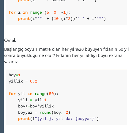
print
(
i*
'*'
+ Bosluk*
' '
+ i*
'*'
)
for
i
in
range
(
5
,
0
,
-
1
)
:
print
(
i*
'*'
+
(
10
-
(
i*
2
)
)
*
' '
+ i*
'*'
)
Örnek
Başlangıç boyu 1 metre olan her yıl %20 büyüyen fidanın 50 yıl
sonra büyüklüğü ne olur? Fidanın her yıl aldığı boyu ekrana
yazınız.
boy
=
1
yillik
=
0.2
for
yil
in
range
(
50
)
:
yili
=
yil+
1
boy+
=
boy*yillik
boyyaz
=
round
(
boy
,
2
)
print
(
f
"{yili}. yıl da: {boyyaz}"
)