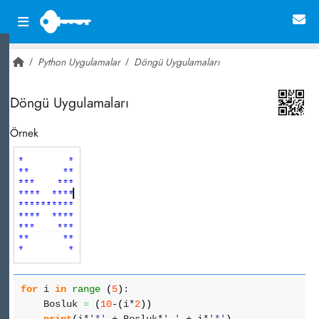
Python Uygulamalar
Döngü Uygulamaları
~ 7,619
Döngü Uygulamaları
Örnek
for
i
in
range
(
5
)
:
Bosluk
=
(
10
-
(
i*
2
)
)