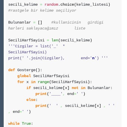
secili_kelime
=
random
.
choice
(
kelime_listesi
)
#rastgele bir kelime seçiliyor
Bulunanlar
=
[
]
#kullanicinin girdigi
harleri saklayacağımız liste
SeciliHarfSayisi
=
len
(
secili_kelime
)
'''Cizgiler = list('_' *
SeciliHarfSayisi)
print(' '.join(Cizgiler), end='
n
') '''
def
Gosterge
(
)
:
global
SeciliHarfSayisi
for
x
in
range
(
SeciliHarfSayisi
)
:
if
secili_kelime
[
x
]
not
in
Bulunanlar:
print
(
'____'
,
end
=
' '
)
else
:
print
(
' '
,
secili_kelime
[
x
]
,
' '
,
end
=
' '
)
while
True
: