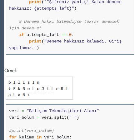
print
(
f
"Şifreniz yanlış! Kalan deneme
hakkınız: {attempts_left}"
)
# Deneme hakkı bitmediyse tekrar denemek
için devam et
if
attempts_left
==
0
:
print
(
"Deneme hakkınız kalmadı. Giriş
yapılamaz."
)
Örnek
veri
=
"Bilişim Teknolojileri Alanı"
veri_bolum
=
veri.
split
(
" "
)
#print(veri_bolum)
for
kelime
in
veri_bolum: