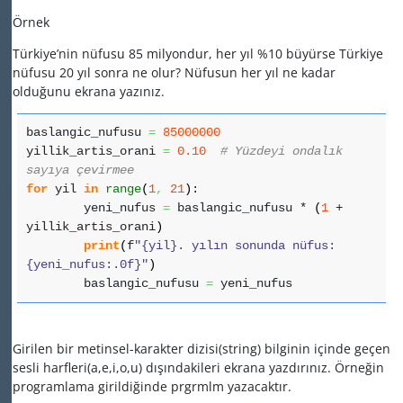
Örnek
Türkiye’nin nüfusu 85 milyondur, her yıl %10 büyürse Türkiye
nüfusu 20 yıl sonra ne olur? Nüfusun her yıl ne kadar
olduğunu ekrana yazınız.
baslangic_nufusu
=
85000000
yillik_artis_orani
=
0.10
# Yüzdeyi ondalık
sayıya çevirmee
for
yil
in
range
(
1
,
21
)
:
yeni_nufus
=
baslangic_nufusu *
(
1
+
yillik_artis_orani
)
print
(
f
"{yil}. yılın sonunda nüfus:
{yeni_nufus:.0f}"
)
baslangic_nufusu
=
yeni_nufus
Girilen bir metinsel-karakter dizisi(string) bilginin içinde geçen
sesli harfleri(a,e,i,o,u) dışındakileri ekrana yazdırınız. Örneğin
programlama girildiğinde prgrmlm yazacaktır.