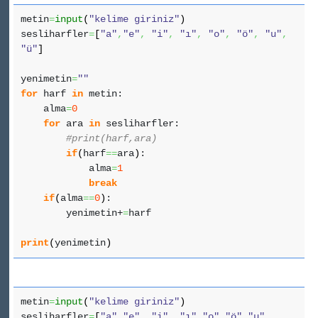
metin
=
input
(
"kelime giriniz"
)
sesliharfler
=
[
"a"
,
"e"
,
"i"
,
"ı"
,
"o"
,
"ö"
,
"u"
,
"ü"
]
yenimetin
=
""
for
harf
in
metin:
alma
=
0
for
ara
in
sesliharfler:
#print(harf,ara)
if
(
harf
==
ara
)
:
alma
=
1
break
if
(
alma
==
0
)
:
yenimetin+
=
harf
print
(
yenimetin
)
metin
=
input
(
"kelime giriniz"
)
sesliharfler
=
[
"a"
,
"e"
,
"i"
,
"ı"
,
"o"
,
"ö"
,
"u"
,