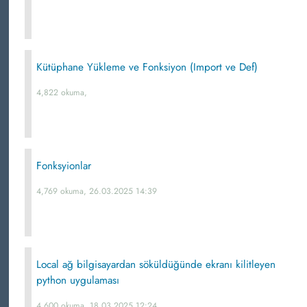
Kütüphane Yükleme ve Fonksiyon (Import ve Def)
4,822 okuma,
Fonksyionlar
4,769 okuma, 26.03.2025 14:39
Local ağ bilgisayardan söküldüğünde ekranı kilitleyen
python uygulaması
4,600 okuma, 18.03.2025 12:24