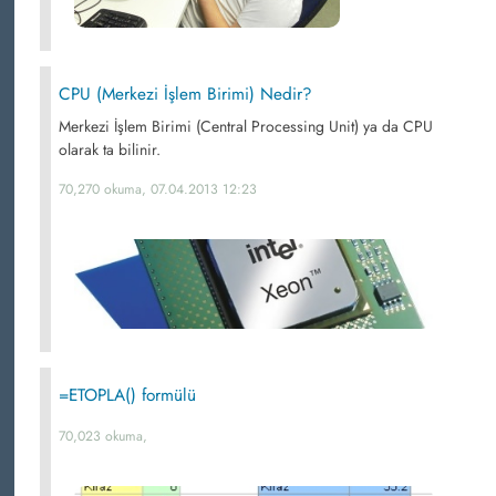
CPU (Merkezi İşlem Birimi) Nedir?
Merkezi İşlem Birimi (Central Processing Unit) ya da CPU
olarak ta bilinir.
70,270 okuma, 07.04.2013 12:23
=ETOPLA() formülü
70,023 okuma,