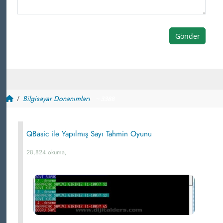
Gönder
Bilgisayar Donanımları
~ 3388
QBasic ile Yapılmış Sayı Tahmin Oyunu
28,824 okuma,