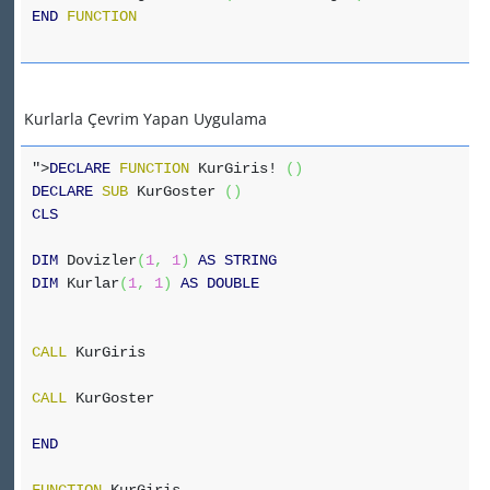
END
FUNCTION
Kurlarla Çevrim Yapan Uygulama
">
DECLARE
FUNCTION
KurGiris!
(
)
DECLARE
SUB
KurGoster
(
)
CLS
DIM
Dovizler
(
1
,
1
)
AS
STRING
DIM
Kurlar
(
1
,
1
)
AS
DOUBLE
CALL
KurGiris
CALL
KurGoster
END