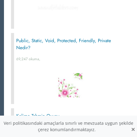
Public, Static, Void, Protected, Friendly, Private
Nedir?
69,247 okuma,
Kelime Tahmin Oyunu
Veri politikasındaki amaçlarla sınırlı ve mevzuata uygun şekilde
69,245 okuma, 20.07.2019 15:46
×
çerez konumlandırmaktayız.