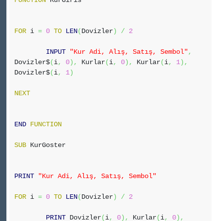
FUNCTION
KurGiris
FOR
i
=
0
TO
LEN
(
Dovizler
)
/
2
INPUT
"Kur Adi, Alış, Satış, Sembol"
,
Dovizler$
(
i
,
0
)
,
Kurlar
(
i
,
0
)
,
Kurlar
(
i
,
1
)
,
Dovizler$
(
i
,
1
)
NEXT
END
FUNCTION
SUB
KurGoster
PRINT
"Kur Adi, Alış, Satış, Sembol"
FOR
i
=
0
TO
LEN
(
Dovizler
)
/
2
PRINT
Dovizler
(
i
,
0
)
,
Kurlar
(
i
,
0
)
,