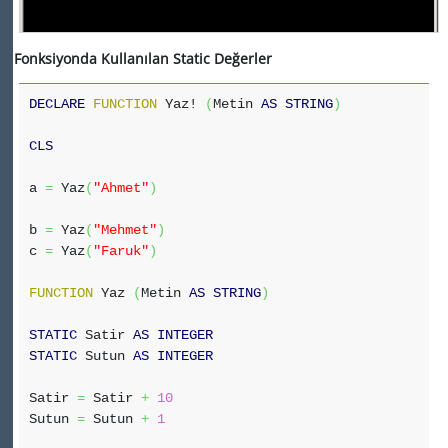
Fonksiyonda Kullanılan Static Değerler
DECLARE
FUNCTION
Yaz!
(
Metin
AS
STRING
)
CLS
a
=
Yaz
(
"Ahmet"
)
b
=
Yaz
(
"Mehmet"
)
c
=
Yaz
(
"Faruk"
)
FUNCTION
Yaz
(
Metin
AS
STRING
)
STATIC
Satir
AS
INTEGER
STATIC
Sutun
AS
INTEGER
Satir
=
Satir
+
10
Sutun
=
Sutun
+
1