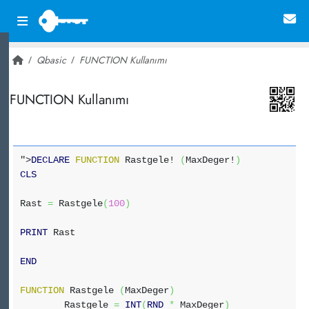
Qbasic
FUNCTION Kullanımı
~ 22,522
FUNCTION Kullanımı
">
DECLARE
FUNCTION
Rastgele!
(
MaxDeger!
)
CLS
Rast
=
Rastgele
(
100
)
PRINT
Rast
END
FUNCTION
Rastgele
(
MaxDeger
)
Rastgele
=
INT
(
RND
*
MaxDeger
)