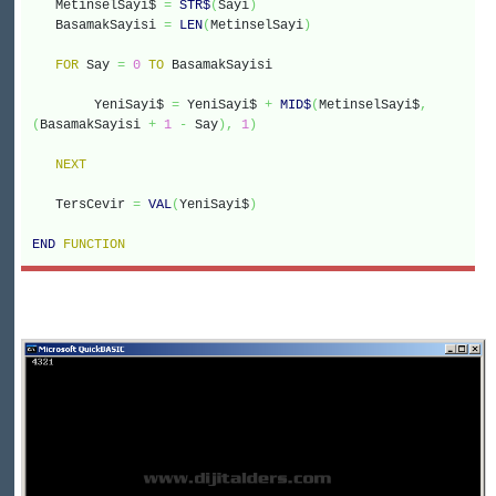
MetinselSayi$
=
STR$
(
Sayi
)
BasamakSayisi
=
LEN
(
MetinselSayi
)
FOR
Say
=
0
TO
BasamakSayisi
YeniSayi$
=
YeniSayi$
+
MID$
(
MetinselSayi$
,
(
BasamakSayisi
+
1
-
Say
)
,
1
)
NEXT
TersCevir
=
VAL
(
YeniSayi$
)
END
FUNCTION