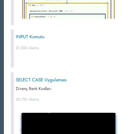
INPUT Komutu
21,053 okuma,
SELECT CASE Uygulaması
Direnç Renk Kodları
20,732 okuma,