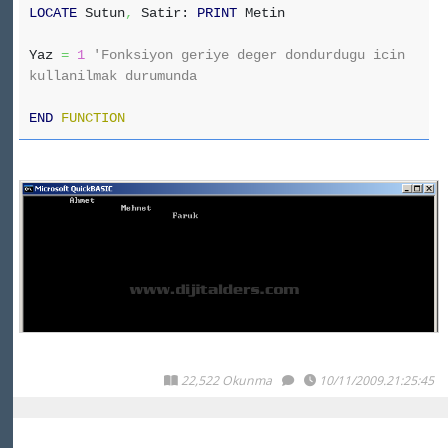
LOCATE
Sutun
,
Satir:
PRINT
Metin
Yaz
=
1
'Fonksiyon geriye deger dondurdugu icin
kullanilmak durumunda
END
FUNCTION
22,522 Okunma
10/11/2009.21:25:45