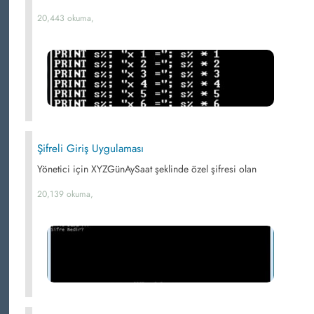
20,443 okuma,
Şifreli Giriş Uygulaması
Yönetici için XYZGünAySaat şeklinde özel şifresi olan
20,139 okuma,