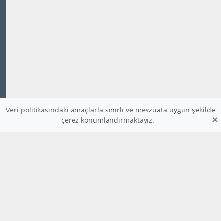
Veri politikasındaki amaçlarla sınırlı ve mevzuata uygun şekilde
×
çerez konumlandırmaktayız.
www.dijitalders.com
bilgi
dijitalders.com
dijitalders.com