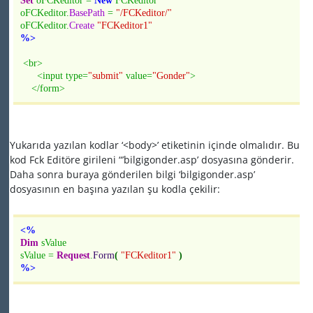
Set
oFCKeditor =
New
FCKeditor
oFCKeditor.
BasePath
=
"/FCKeditor/"
oFCKeditor.
Create
"FCKeditor1"
%>
<br>
<input type=
"submit"
value=
"Gonder"
>
</form>
Yukarıda yazılan kodlar ‘<body>’ etiketinin içinde olmalıdır. Bu
kod Fck Editöre girileni “’bilgigonder.asp’ dosyasına gönderir.
Daha sonra buraya gönderilen bilgi ‘bilgigonder.asp’
dosyasının en başına yazılan şu kodla çekilir:
<%
Dim
sValue
sValue =
Request
.
Form
(
"FCKeditor1"
)
%>