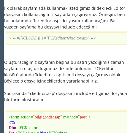
İlk olarak sayfamızda kullanmak istediğimiz dildeki Fck Editör
dosyasını kullanacağımız sayfadan çağırıyoruz. Örneğin; ben
bu anlatımda ‘fckeditor.asp’ dosyasını kullanacağım. Bu
yüzden sayfama bu dosyayı include edeceğim:
<!-- #INCLUDE file="FCKeditor/fckeditor.asp" -->
Oluşturacağımız sayfanın başına bu satırı yazdığımız zaman
sayfamızı oluşturduğumuz dizinde bulunan ‘FCKeditor’
klasörü altında ‘fckeditor.asp’ isimli dosyayı çağırmış olduk.
Böylece o dosya içindekilerden yararlanabiliriz.
Sonrasında ‘fckeditor.asp’ dosyasını include ettiğimiz dosyada
bir form oluşturalım:
<form action=
"bilgigonder.asp"
method=
"post"
>
<%
Dim
oFCKeditor