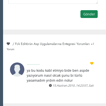
Gönder
/ Fck Editörün Asp Uygulamalarına Entegresi Yorumları
+1
Yorum
...........
ya bu kodu kabl etmiyo bide ben aspde
yazıyorum nasıl olcak şunu bi türlü
yaoamadım yrdım edin nolur
15.Haziran.2010..14:23:57,.Salı