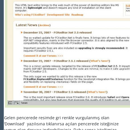
Gelen pencerede resimde gri renkle vurgulanmış olan
‘Download’ yazılısına tıklanırsa açılan pencerede isteğinize
uygun olan dosyayı indirebilirsiniz. Daha sonra isteğimize