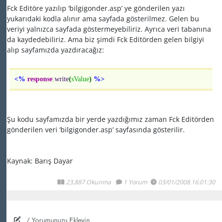
Fck Editöre yazılıp ‘bilgigonder.asp’ ye gönderilen yazı
yukarıdaki kodla alınır ama sayfada gösterilmez. Gelen bu
veriyi yalnızca sayfada göstermeyebiliriz. Ayrıca veri tabanına
da kaydedebiliriz. Ama biz şimdi Fck Editörden gelen bilgiyi
alıp sayfamızda yazdıracağız:
<%
response
.
write
(
sValue
)
%>
Şu kodu sayfamızda bir yerde yazdığımız zaman Fck Editörden
gönderilen veri ‘bilgigonder.asp’ sayfasında gösterilir.
Kaynak: Barış Dayar
23,887 Okunma
1 Yorum
03/01/2008.16:01:30
/ Yorumunuzu Ekleyin