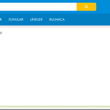
R
SUNULAR
LINKLER
BULMACA
g
~ 20,709