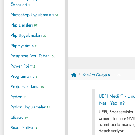
Örnekleri
1
Photoshop Uygulamaları
58
Php Dersleri
97
Php Uygulamaları
33
Phpmyadmin
2
Postgresql Veri Tabanı
63
Power Point
2
Yazılım Dünyası
~ 20
Programlama
5
Proje Hazırlama
15
UEFI Nedir? - Li
Python
31
Nasıl Yapılır?
Python Uygulamalar
13
UEFI, Boot servisleri
Qbasic
zaman, tarih ve NVR
19
azami performans iç
React Native
14
destek veriyor.