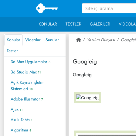
KONULAR
TESTLER
GALERILER
VIDEOLA
Konular
Videolar
Sunular
Yazılım Dünyası
Googlei
Testler
Googleig
3d Max Uygulamalar
5
3d Studio Max
11
Googleig
Açık Kaynak İşletim
Sistemleri
18
Adobe Illustrator
7
Ajax
11
Akıllı Tahta
1
Algoritma
8