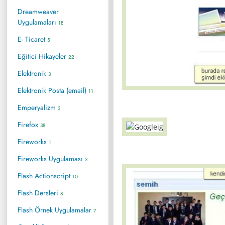
Dreamweaver
Uygulamaları
18
E- Ticaret
5
Eğitici Hikayeler
22
Elektronik
3
Elektronik Posta (email)
11
Emperyalizm
3
Firefox
38
Fireworks
1
Fireworks Uygulaması
3
Flash Actionscript
10
Flash Dersleri
8
Flash Örnek Uygulamalar
7