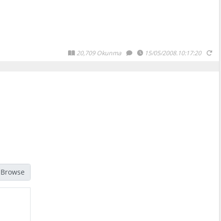
20,709 Okunma
15/05/2008.10:17:20
jpg, gif, png türündeki resimleri seçmelisiniz