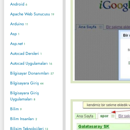
Android
6
Apache Web Sunucusu
19
Arduino
11
Asp
1
Asp.net
1
Autocad Dersleri
1
Autocad Uygulamaları
16
Bilgisayar Donanımları
57
Bilgisayara Giriş
44
Bilgisayara Giriş
Uygulamaları
8
Bilim
9
Bilim Insanları
2
Bilişim Teknolojileri
13