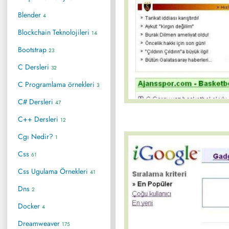
Blender
4
Blockchain Teknolojileri
14
Bootstrap
23
C Dersleri
32
C Programlama örnekleri
3
C# Dersleri
47
C++ Dersleri
12
Cgı Nedir?
1
Css
61
Css Ugulama Örnekleri
41
Dns
2
Docker
4
Dreamweaver
175