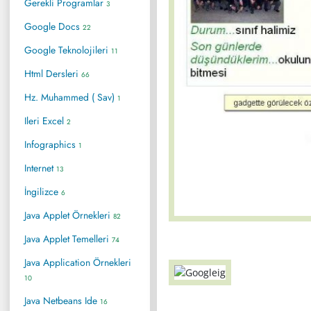
Gerekli Programlar
3
Google Docs
22
Google Teknolojileri
11
Html Dersleri
66
Hz. Muhammed ( Sav)
1
Ileri Excel
2
Infographics
1
Internet
13
İngilizce
6
Java Applet Örnekleri
82
Java Applet Temelleri
74
Java Application Örnekleri
10
Java Netbeans Ide
16