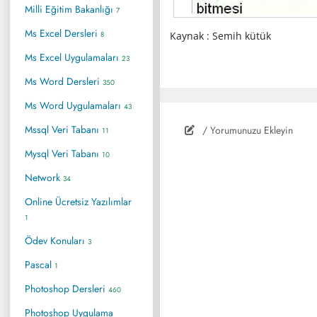
Milli Eğitim Bakanlığı
7
Ms Excel Dersleri
8
Kaynak : Semih kütük
Ms Excel Uygulamaları
23
Ms Word Dersleri
350
Ms Word Uygulamaları
43
Mssql Veri Tabanı
/ Yorumunuzu Ekleyin
11
Mysql Veri Tabanı
10
Network
34
Online Ücretsiz Yazılımlar
1
Ödev Konuları
3
Pascal
1
Photoshop Dersleri
460
Photoshop Uygulama