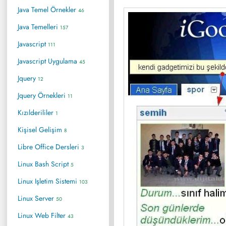
Java Temel Örnekler
46
Java Temelleri
157
Javascript
111
Javascript Uygulama
45
Jquery
12
Jquery Örnekleri
11
Kızılderililer
1
Kişisel Gelişim
8
Libre Office Dersleri
3
Linux Bash Script
5
Linux Işletim Sistemi
103
Linux Server
50
Linux Web Filter
43