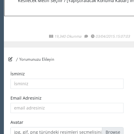
Kesilecek Metin Seçilir / [Yapıştıralacak Konuma Kadar] İ
19,340 Okunma
03/04/2015.15:07:03
/ Yorumunuzu Ekleyin
İsminiz
Email Adresiniz
Avatar
jpg, gif, png türündeki resimleri seçmelisiniz