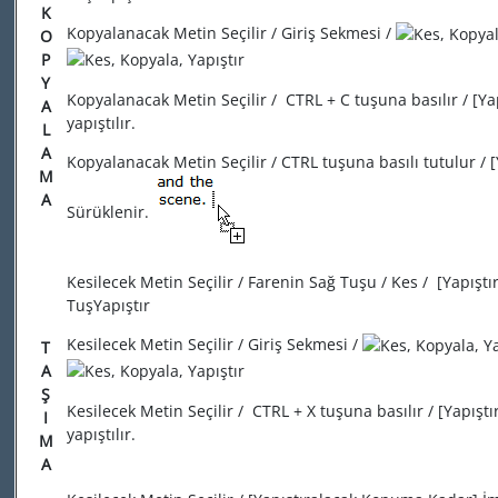
K
Kopyalanacak Metin Seçilir / Giriş Sekmesi /
O
P
Y
Kopyalanacak Metin Seçilir / CTRL + C tuşuna basılır / [Ya
A
yapıştılır.
L
A
Kopyalanacak Metin Seçilir / CTRL tuşuna basılı tutulur /
M
A
Sürüklenir.
Kesilecek Metin Seçilir / Farenin Sağ Tuşu / Kes / [Yapışt
TuşYapıştır
Kesilecek Metin Seçilir / Giriş Sekmesi /
T
A
Ş
Kesilecek Metin Seçilir / CTRL + X tuşuna basılır / [Yapışt
I
yapıştılır.
M
A