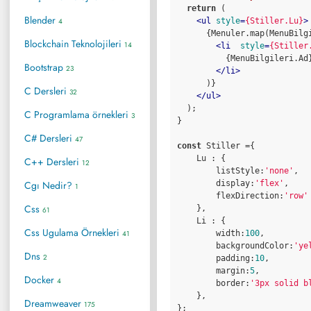
return
 (

Blender
4
<
ul
style
=
{Stiller.Lu}
>
      {Menuler.map(MenuBilgi
Blockchain Teknolojileri
14
<
li
style
=
{Stiller
          {MenuBilgileri.Ad}
Bootstrap
23
</
li
>
      )}

C Dersleri
32
</
ul
>
  );

C Programlama örnekleri
3
}

C# Dersleri
47
const
 Stiller ={

Lu
 : {

C++ Dersleri
12
listStyle
:
'none'
,

Cgı Nedir?
display
:
'flex'
,

1
flexDirection
:
'row'
Css
    },

61
Li
 : {

Css Ugulama Örnekleri
41
width
:
100
,

backgroundColor
:
'ye
Dns
2
padding
:
10
,

margin
:
5
,

Docker
4
border
:
'3px solid b
    },

Dreamweaver
175
};
