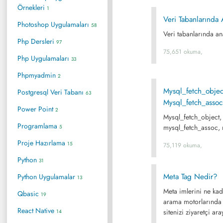
Örnekleri
1
Veri Tabanlarında 
Photoshop Uygulamaları
58
Veri tabanlarında ana
Php Dersleri
97
75,651 okuma,
Php Uygulamaları
33
Phpmyadmin
2
Mysql_fetch_objec
Postgresql Veri Tabanı
63
Mysql_fetch_assoc
Power Point
2
Mysql_fetch_object,
Programlama
mysql_fetch_assoc, m
5
Proje Hazırlama
15
75,119 okuma,
Python
31
Meta Tag Nedir?
Python Uygulamalar
13
Meta imlerini ne ka
Qbasic
19
arama motorlarında 
React Native
sitenizi ziyaretçi a
14