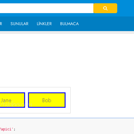
R
SUNULAR
LINKLER
BULMACA
~ 2,402
Yapici'
;
