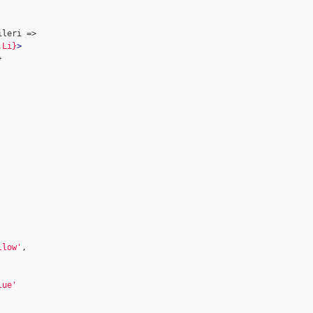
leri => 

.Li}
>


llow'
,

lue'