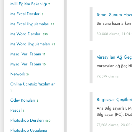
Milli Eğitim Bakanlığı
7
Ms Excel Dersleri
Temel Sunum Hazır
8
Bir sunu hazırlarken
Ms Excel Uygulamaları
23
Ms Word Dersleri
80,008 okuma, 11.01.
350
Ms Word Uygulamaları
43
Mssql Veri Tabanı
11
Varsayılan Ağ Ğeç
Mysql Veri Tabanı
10
Varsayılan ağ ğeçid
Network
34
79,579 okuma,
Online Ücretsiz Yazılımlar
1
Bilgisayar Çeşitler
Ödev Konuları
3
Ana Bilgisayarlar, Mi
Pascal
1
Bilgisayar (PC), Dizü
Photoshop Dersleri
460
77,206 okuma, 20.02.
Photoshop Uygulama