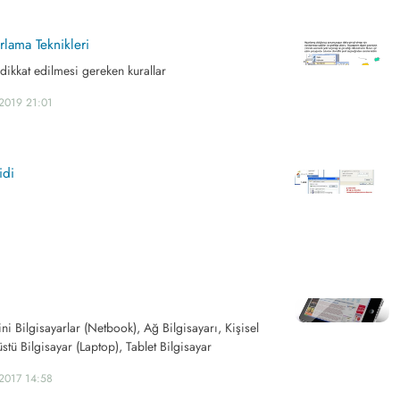
lama Teknikleri
 dikkat edilmesi gereken kurallar
2019 21:01
idi
i
i
ni Bilgisayarlar (Netbook), Ağ Bilgisayarı, Kişisel
stü Bilgisayar (Laptop), Tablet Bilgisayar
2017 14:58