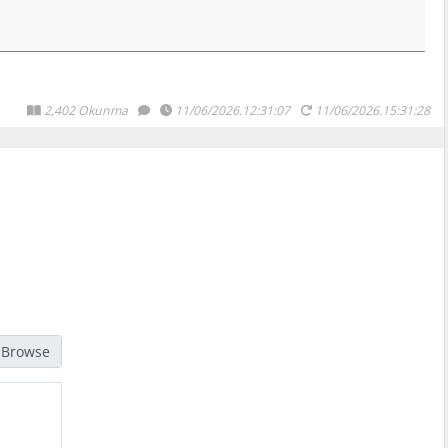
2,402 Okunma
11/06/2026.12:31:07
11/06/2026.15:31:28
jpg, gif, png türündeki resimleri seçmelisiniz