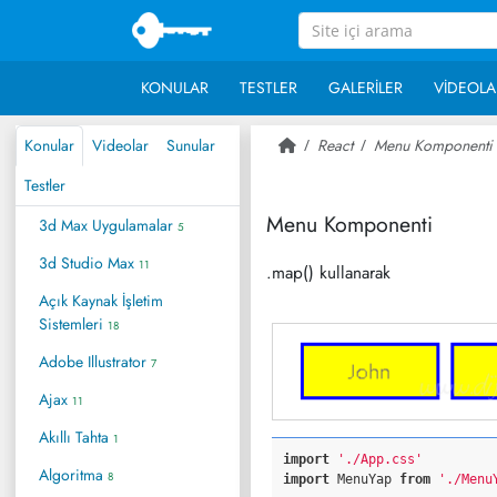
KONULAR
TESTLER
GALERILER
VIDEOLA
Konular
Videolar
Sunular
React
Menu Komponenti
Testler
Menu Komponenti
3d Max Uygulamalar
5
3d Studio Max
11
.map() kullanarak
Açık Kaynak İşletim
Sistemleri
18
Adobe Illustrator
7
Ajax
11
Akıllı Tahta
1
import
'./App.css'
Algoritma
8
import
 MenuYap 
from
'./Menu