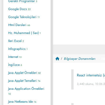
Gerekli Programlar
3
Google Docs
22
Google Teknolojileri
11
Html Dersleri
66
Hz. Muhammed ( Sav)
1
Ileri Excel
2
Infographics
1
Internet
13
Bilgisayar Donanımları
~ 33
İngilizce
6
Java Applet Örnekleri
82
React internetsiz (
Java Applet Temelleri
74
3,440 okuma, 10.06.
Java Application Örnekleri
10
Java Netbeans Ide
16