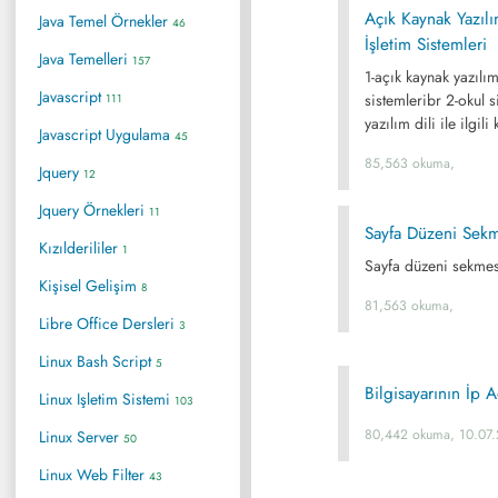
Açık Kaynak Yazıl
Java Temel Örnekler
46
İşletim Sistemleri
Java Temelleri
157
1-açık kaynak yazılı
Javascript
sistemleribr 2-okul s
111
yazılım dili ile ilgili
Javascript Uygulama
45
85,563 okuma,
Jquery
12
Jquery Örnekleri
11
Sayfa Düzeni Sekme
Kızılderililer
1
Sayfa düzeni sekmesi
Kişisel Gelişim
8
81,563 okuma,
Libre Office Dersleri
3
Linux Bash Script
5
Bilgisayarının İp 
Linux Işletim Sistemi
103
80,442 okuma, 10.07
Linux Server
50
Linux Web Filter
43