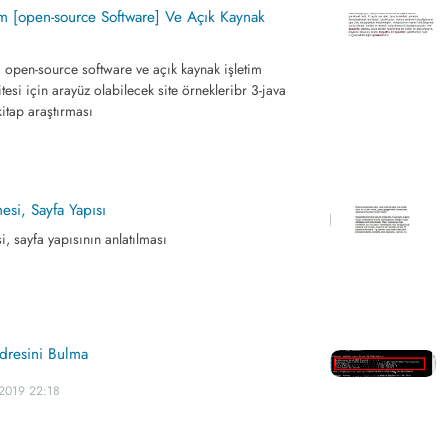
ım [open-source Software] Ve Açık Kaynak
m open-source software ve açık kaynak işletim
itesi için arayüz olabilecek site örnekleribr 3-java
 kitap araştırması
si, Sayfa Yapısı
, sayfa yapısının anlatılması
Adresini Bulma
.2019 22:18