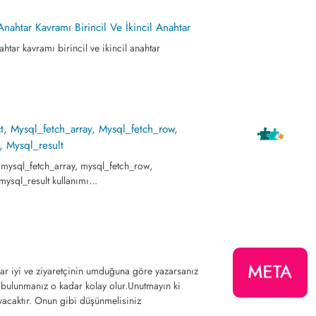
Anahtar Kavramı Birincil Ve İkincil Anahtar
htar kavramı birincil ve ikincil anahtar
t, Mysql_fetch_array, Mysql_fetch_row,
, Mysql_result
 mysql_fetch_array, mysql_fetch_row,
ysql_result kullanımı...
dar iyi ve ziyaretçinin umduğuna göre yazarsanız
bulunmanız o kadar kolay olur.Unutmayın ki
rayacaktır. Onun gibi düşünmelisiniz