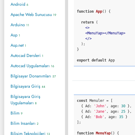
Android
6
function
App
() 
{

Apache Web Sunucusu
19
return
 (

Arduino
11
<>
<
MenuYap
>
</
MenuYap
>
Asp
1
</>
  );

Asp.net
1
}

Autocad Dersleri
1
export
default
Autocad Uygulamaları
16
Bilgisayar Donanımları
57
Bilgisayara Giriş
44
Bilgisayara Giriş
const
 Menuler = [

Uygulamaları
8
  { 
Ad
: 
'John'
, 
age
: 
30
 },

  { 
Ad
: 
'Jane'
, 
age
: 
25
 },

Bilim
9
  { 
Ad
: 
'Bob'
, 
age
: 
35
 }

Bilim Insanları
];

2
Bilişim Teknolojileri
function
MenuYap
() 
{

13