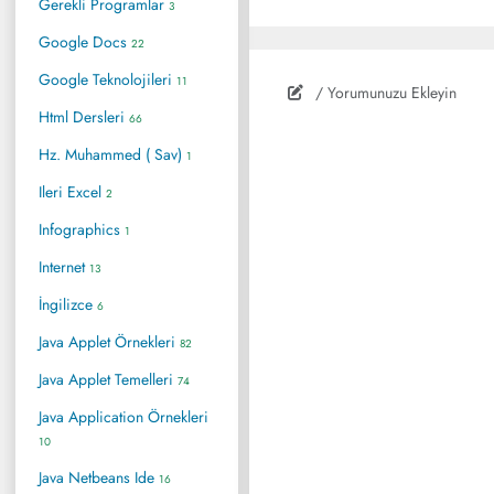
Gerekli Programlar
3
Google Docs
22
Google Teknolojileri
11
/ Yorumunuzu Ekleyin
Html Dersleri
66
Hz. Muhammed ( Sav)
1
Ileri Excel
2
Infographics
1
Internet
13
İngilizce
6
Java Applet Örnekleri
82
Java Applet Temelleri
74
Java Application Örnekleri
10
Java Netbeans Ide
16