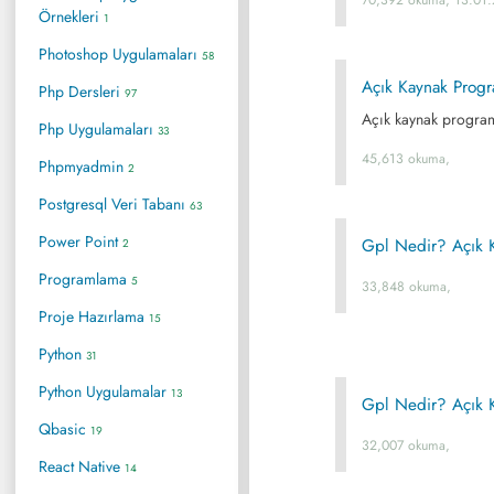
Örnekleri
1
Photoshop Uygulamaları
58
Açık Kaynak Progra
Php Dersleri
97
Açık kaynak programl
Php Uygulamaları
33
45,613 okuma,
Phpmyadmin
2
Postgresql Veri Tabanı
63
Power Point
Gpl Nedir? Açık 
2
Programlama
5
33,848 okuma,
Proje Hazırlama
15
Python
31
Python Uygulamalar
13
Gpl Nedir? Açık 
Qbasic
19
32,007 okuma,
React Native
14