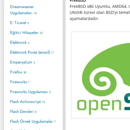
FreeBSD
FreeBSD x86 Uyumlu, AMD64, IA-6
Dreamweaver
UNIX® türevi olan BSD'yi temel 
Uygulamaları
18
aşamalardadır.
E- Ticaret
5
Eğitici Hikayeler
22
Elektronik
3
Elektronik Posta (email)
11
Emperyalizm
3
Firefox
38
Fireworks
1
Fireworks Uygulaması
3
Flash Actionscript
10
Flash Dersleri
8
Flash Örnek Uygulamalar
7