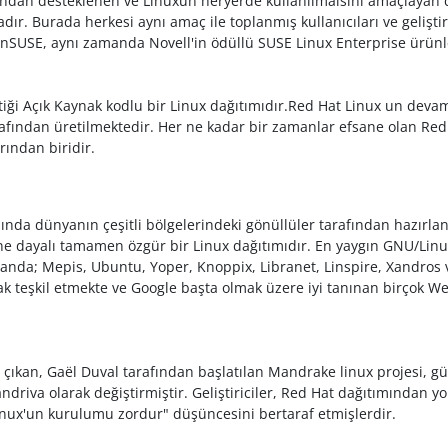
fından desteklenen ve Linuxun heryerde kullanılmaısını amaçlaya
dır. Burada herkesi aynı amaç ile toplanmış kullanıcıları ve geliştir
enSUSE, aynı zamanda Novell'in ödüllü SUSE Linux Enterprise ürünl
tiği Açık Kaynak kodlu bir Linux dağıtımıdır.Red Hat Linux un devam
fından üretilmektedir. Her ne kadar bir zamanlar efsane olan Red
rından biridir.
ında dünyanın çeşitli bölgelerindeki gönüllüler tarafından hazır
rine dayalı tamamen özgür bir Linux dağıtımıdır. En yaygın GNU/Linu
da; Mepis, Ubuntu, Yoper, Knoppix, Libranet, Linspire, Xandros 
 teşkil etmekte ve Google başta olmak üzere iyi tanınan birçok We
kan, Gaël Duval tarafından başlatılan Mandrake linux projesi, gün
driva olarak değiştirmiştir. Geliştiriciler, Red Hat dağıtımından y
inux'un kurulumu zordur" düşüncesini bertaraf etmişlerdir.