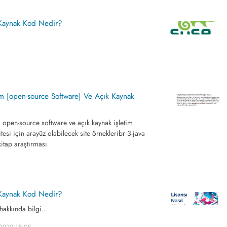
Kaynak Kod Nedir?
ım [open-source Software] Ve Açık Kaynak
m open-source software ve açık kaynak işletim
itesi için arayüz olabilecek site örnekleribr 3-java
 kitap araştırması
Kaynak Kod Nedir?
akkında bilgi...
.2020 15:05