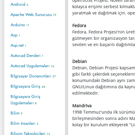
openSUSE Projesi, Novell tara
Android
6
kolayca erişimi serbest kılmakta
yaratmak ve dağıtmak için. op
Apache Web Sunucusu
19
Arduino
Fedora
11
Fedora, Fedora Projesi'nin üret
Asp
1
gütmeyen bir organizasyon tara
sevilen ve en başarılı dağıtımla
Asp.net
1
Autocad Dersleri
1
Debian
Autocad Uygulamaları
16
Debian, Debian Projesi kapsam
gibi farklı çekirdek seçenekle
Bilgisayar Donanımları
57
konumundaki Debian aynı zaman
Bilgisayara Giriş
GNU/Linux dağıtımına da kaynak
44
edilmektedir.
Bilgisayara Giriş
Uygulamaları
8
Mandriva
1998 Temmuz'unda ilk sürümü çı
Bilim
9
birleşmesinden sonra adını Man
Bilim Insanları
2
kolay bir kurulum ekleyerek "L
Bilişim Teknolojileri
13