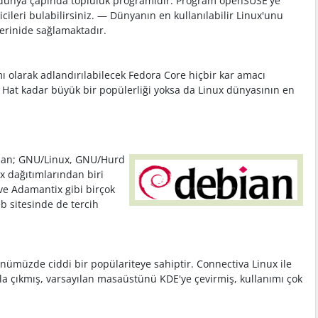
n dünya çapında topluluk programıdır. Program openSUSE'ye
icileri bulabilirsiniz. — Dünyanın en kullanılabilir Linux'unu
erinide sağlamaktadır.
ı olarak adlandırılabilecek Fedora Core hiçbir kar amacı
 Hat kadar büyük bir popülerliği yoksa da Linux dünyasının en
lanan; GNU/Linux, GNU/Hurd
x dağıtımlarından biri
ve Adamantix gibi birçok
b sitesinde de tercih
ümüzde ciddi bir popülariteye sahiptir. Connectiva Linux ile
ola çıkmış, varsayılan masaüstünü KDE'ye çevirmiş, kullanımı çok