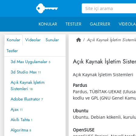
KONULAR
TESTLER
GALERILER
VIDEOLA
Konular
Videolar
Sunular
Açık Kaynak İşletim Sisteml
Testler
Açık Kaynak İşletim Siste
3d Max Uygulamalar
5
3d Studio Max
11
Açık Kaynak İşletim Sistemleri
Açık Kaynak İşletim
Pardus
Sistemleri
18
Pardus, TÜBİTAK-UEKAE (Ulusal E
kodlu ve GPL (GNU Genel Kamu Li
Adobe Illustrator
7
Ajax
11
Ubuntu
Ubuntu, Debian kökenli, kurulu
Akıllı Tahta
1
Algoritma
OpenSUSE
8