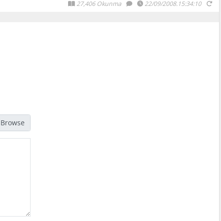
27,406 Okunma
22/09/2008.15:34:10
jpg, gif, png türündeki resimleri seçmelisiniz