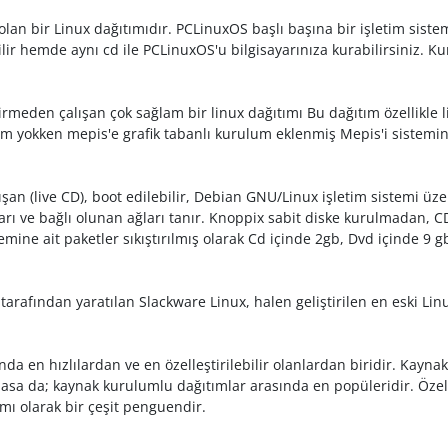
lan bir Linux dağıtımıdır. PCLinuxOS başlı başına bir işletim sistem
 hemde aynı cd ile PCLinuxOS'u bilgisayarınıza kurabilirsiniz. Ku
meden çalışan çok sağlam bir linux dağıtımı Bu dağıtım özellikle li
um yokken mepis'e grafik tabanlı kurulum eklenmiş Mepis'i sistemin
an (live CD), boot edilebilir, Debian GNU/Linux işletim sistemi üz
ı ve bağlı olunan ağları tanır. Knoppix sabit diske kurulmadan, CD ü
mine ait paketler sıkıştırılmış olarak Cd içinde 2gb, Dvd içinde 9 g
 tarafından yaratılan Slackware Linux, halen geliştirilen en eski Lin
nda en hızlılardan ve en özelleştirilebilir olanlardan biridir. Kay
asa da; kaynak kurulumlu dağıtımlar arasında en popüleridir. Özell
ı olarak bir çeşit penguendir.