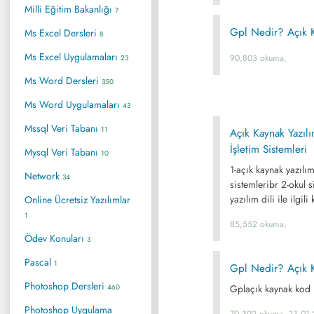
Milli Eğitim Bakanlığı
7
Gpl Nedir? Açık 
Ms Excel Dersleri
8
Ms Excel Uygulamaları
90,803 okuma,
23
Ms Word Dersleri
350
Ms Word Uygulamaları
43
Mssql Veri Tabanı
11
Açık Kaynak Yazıl
İşletim Sistemleri
Mysql Veri Tabanı
10
1-açık kaynak yazılı
Network
34
sistemleribr 2-okul s
yazılım dili ile ilgili
Online Ücretsiz Yazılımlar
1
85,552 okuma,
Ödev Konuları
3
Pascal
1
Gpl Nedir? Açık 
Photoshop Dersleri
460
Gplaçık kaynak kod h
Photoshop Uygulama
70,392 okuma, 13.01