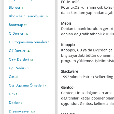
PCLinuxOS
Blender
PCLinuxOS kullanımı çok kolay o
4
daha kurulum yapmadan açabilir
Blockchain Teknolojileri
14
Mepis
Bootstrap
23
Debian tabanlı kurulum gerektir
C Dersleri
debian da grafik tabanlı kurul
32
C Programlama örnekleri
3
Knoppix
Knoppix, CD ya da DVD'den çalış
C# Dersleri
47
bilgisayardaki bütün donanımlar
C++ Dersleri
12
program yüklemez. İşletim siste
Cgı Nedir?
1
Slackware
Css
1992 yılında Patrick Volkerding
61
Css Ugulama Örnekleri
41
Gentoo
Gentoo, Linux dağıtımları arası
Dns
2
dağıtımları kadar popüler olam
Docker
4
uygundur. Gentoo, kelime anlam
Dreamweaver
175