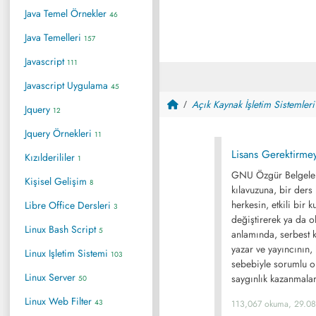
Java Temel Örnekler
46
Java Temelleri
157
Javascript
111
Javascript Uygulama
45
Açık Kaynak İşletim Sistemleri
Jquery
12
Jquery Örnekleri
11
Lisans Gerektirme
Kızılderililer
1
GNU Özgür Belgeleme
Kişisel Gelişim
8
kılavuzuna, bir ders 
herkesin, etkili bir k
Libre Office Dersleri
3
değiştirerek ya da 
Linux Bash Script
5
anlamında, serbest k
yazar ve yayıncının, 
Linux Işletim Sistemi
103
sebebiyle sorumlu ol
Linux Server
saygınlık kazanmalar
50
Linux Web Filter
43
113,067 okuma, 29.0