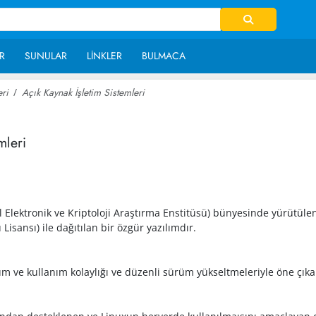
R
SUNULAR
LINKLER
BULMACA
eri
Açık Kaynak İşletim Sistemleri
~ 27,406
mleri
lektronik ve Kriptoloji Araştırma Enstitüsü) bünyesinde yürütülen 
sansı) ile dağıtılan bir özgür yazılımdır.
m ve kullanım kolaylığı ve düzenli sürüm yükseltmeleriyle öne çıkan