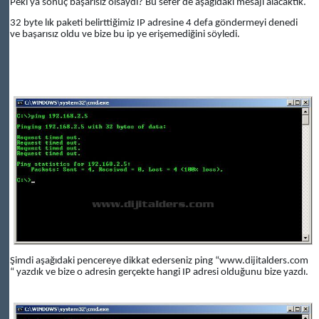
Peki ya sonuç başarısız olsaydı? Bu sefer de aşağıdaki mesajı alacaktık.
32 byte lık paketi belirttiğimiz IP adresine 4 defa göndermeyi denedi
ve başarısız oldu ve bize bu ip ye erişemediğini söyledi.
Şimdi aşağıdaki pencereye dikkat ederseniz ping “www.dijitalders.com
“ yazdık ve bize o adresin gerçekte hangi IP adresi olduğunu bize yazdı.