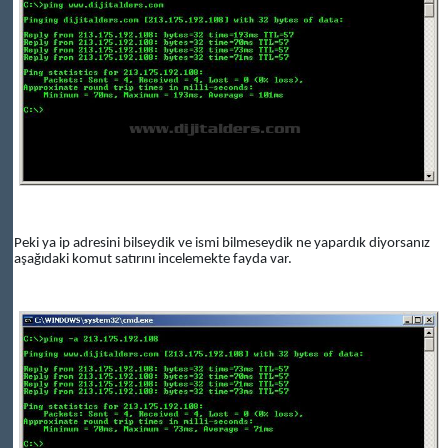
Peki ya ip adresini bilseydik ve ismi bilmeseydik ne yapardık diyorsanız
aşağıdaki komut satırını incelemekte fayda var.