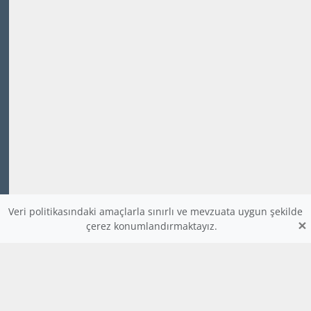
Veri politikasındaki amaçlarla sınırlı ve mevzuata uygun şekilde
×
çerez konumlandırmaktayız.
www.dijitalders.com
bilgi
dijitalders.com