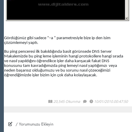
Gördüğünüz gibi sadece “–a “ parametresiyle bize ip den isim
çözümlemeyi yaptı.
Bu ping penceresi ilk bakıldığında basit görünsede DNS Server
Makalemizde bu ping leme işleminin hangi protokollere hangi sırada
ve nasıl yapıldığını öğrendikce işler daha karışacak fakat DNS
konusunu tam kavradığımızda ping lemeyi nasıl yaptığımızı
veya
neden başarısız olduğumuzu ve bu sorunu nasıl çözeceğimizi
öğrendiğimizde işler bizim için çok daha kolaylaşacak.
20,545 Okunma
10/01/2010.00:47:50
/ Yorumunuzu Ekleyin