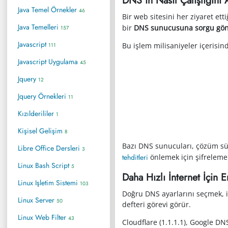
Java Temel Örnekler
46
Bir web sitesini her ziyaret ett
Java Temelleri
bir
DNS sunucusuna sorgu gön
157
Javascript
Bu işlem milisaniyeler içerisin
111
Javascript Uygulama
45
Jquery
12
Jquery Örnekleri
11
Kızılderililer
1
Kişisel Gelişim
8
Bazı DNS sunucuları, çözüm süre
Libre Office Dersleri
3
tehditleri
önlemek için şifreleme
Linux Bash Script
5
Daha Hızlı İnternet İçin 
Linux Işletim Sistemi
103
Doğru DNS ayarlarını seçmek, in
Linux Server
50
defteri görevi görür.
Linux Web Filter
43
Cloudflare (1.1.1.1), Google DN