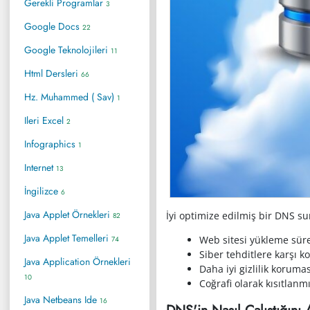
Gerekli Programlar
3
Google Docs
22
Google Teknolojileri
11
Html Dersleri
66
Hz. Muhammed ( Sav)
1
Ileri Excel
2
Infographics
1
Internet
13
İngilizce
6
Java Applet Örnekleri
İyi optimize edilmiş bir DNS su
82
Java Applet Temelleri
Web sitesi yükleme sür
74
Siber tehditlere karşı 
Java Application Örnekleri
Daha iyi gizlilik korum
10
Coğrafi olarak kısıtlan
Java Netbeans Ide
16
DNS'in Nasıl Çalıştığını