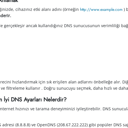
iğinizde, cihazınız
etki alanı adını (örneğin
http://www.example.com
) 
derir.
de gerçekleşir ancak kullandığınız DNS sunucusunun verimliliği bağla
cini hızlandırmak için sık erişilen alan adlarını önbelleğe alır. Diğ
 ve filtreleme kullanır . Doğru sunucuyu seçmek, daha hızlı ve dah
En İyi DNS Ayarları Nelerdir?
ternet hızınızı ve tarama deneyiminizi iyileştirebilir. DNS sunucul
S adresi (8.8.8.8) ve OpenDNS (208.67.222.222) gibi popüler DNS sağl