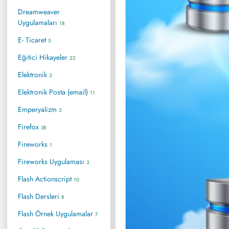
Dreamweaver
Uygulamaları
18
E- Ticaret
5
Eğitici Hikayeler
22
Elektronik
3
Elektronik Posta (email)
11
Emperyalizm
3
Firefox
38
Fireworks
1
Fireworks Uygulaması
3
Flash Actionscript
10
Flash Dersleri
8
Flash Örnek Uygulamalar
7