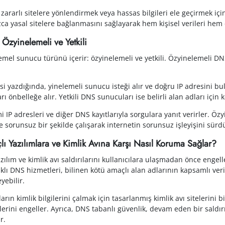
arı zararlı sitelere yönlendirmek veya hassas bilgileri ele geçirmek 
ızca yasal sitelere bağlanmasını sağlayarak hem kişisel verileri hem
Özyinelemeli ve Yetkili
temel sunucu türünü içerir: özyinelemeli ve yetkili. Özyinelemeli DN
resi yazdığında, yinelemeli sunucu isteği alır ve doğru IP adresini
rı önbelleğe alır. Yetkili DNS sunucuları ise belirli alan adları için k
i IP adresleri ve diğer DNS kayıtlarıyla sorgulara yanıt verirler. Özy
e sorunsuz bir şekilde çalışarak internetin sorunsuz işleyişini sürd
 Yazılımlara ve Kimlik Avına Karşı Nasıl Koruma Sağlar?
zılım ve kimlik avı saldırılarını kullanıcılara ulaşmadan önce enge
lı DNS hizmetleri, bilinen kötü amaçlı alan adlarının kapsamlı veri
eyebilir.
ıların kimlik bilgilerini çalmak için tasarlanmış kimlik avı sitelerini
lerini engeller. Ayrıca, DNS tabanlı güvenlik, devam eden bir saldır
r.