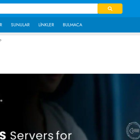
R
SUNULAR
LINKLER
BULMACA
?
~ 3,744