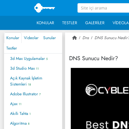
KONULAR
TESTLER
GALERILER
VIDEOLA
Konular
Videolar
Sunular
Dns
DNS Sunucu Nedir
Testler
DNS Sunucu Nedir?
3d Max Uygulamalar
5
3d Studio Max
11
Açık Kaynak İşletim
Sistemleri
18
Adobe Illustrator
7
Ajax
11
Akıllı Tahta
1
Algoritma
8