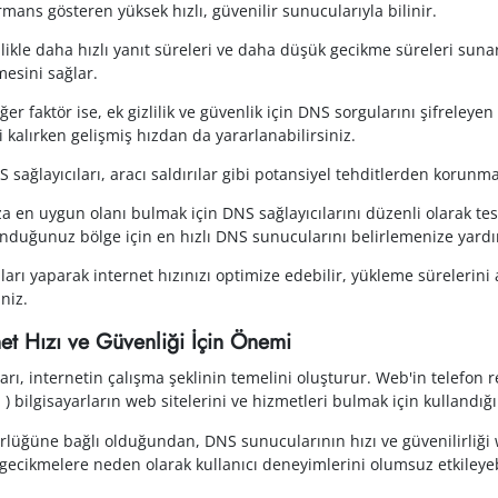
ans gösteren yüksek hızlı, güvenilir sunucularıyla bilinir.
ikle daha hızlı yanıt süreleri ve daha düşük gecikme süreleri suna
mesini sağlar.
ğer faktör ise, ek gizlilik ve güvenlik için DNS sorgularını şifrele
i kalırken gelişmiş hızdan da yararlanabilirsiniz.
 sağlayıcıları, aracı saldırılar gibi potansiyel tehditlerden korunma
en uygun olanı bulmak için DNS sağlayıcılarını düzenli olarak test
unduğunuz bölge için en hızlı DNS sunucularını belirlemenize yardım
rı yaparak internet hızınızı optimize edebilir, yükleme sürelerini az
niz.
et Hızı ve Güvenliği İçin Önemi
rı, internetin çalışma şeklinin temelini oluşturur. Web'in telefon r
m
) bilgisayarların web sitelerini ve hizmetleri bulmak için kullandığ
rlüğüne bağlı olduğundan, DNS sunucularının hızı ve güvenilirliği 
cikmelere neden olarak kullanıcı deneyimlerini olumsuz etkileyebil