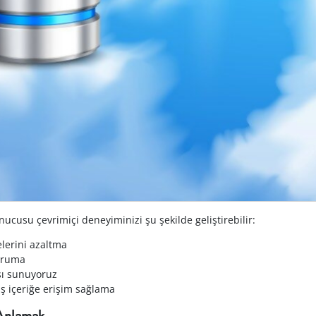
nucusu çevrimiçi deneyiminizi şu şekilde geliştirebilir:
elerini azaltma
koruma
ası sunuyoruz
mış içeriğe erişim sağlama
 Anlamak