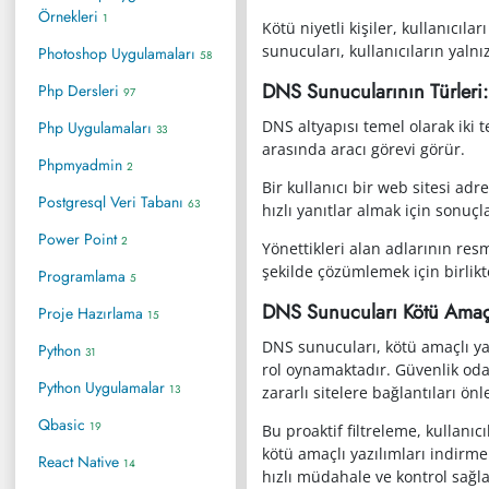
Örnekleri
1
Kötü niyetli kişiler, kullanıcıl
sunucuları, kullanıcıların yaln
Photoshop Uygulamaları
58
DNS Sunucularının Türleri: 
Php Dersleri
97
DNS altyapısı temel olarak iki 
Php Uygulamaları
33
arasında aracı görevi görür.
Phpmyadmin
2
Bir kullanıcı bir web sitesi ad
Postgresql Veri Tabanı
63
hızlı yanıtlar almak için sonuçla
Power Point
2
Yönettikleri alan adlarının resm
şekilde çözümlemek için birlikt
Programlama
5
DNS Sunucuları Kötü Amaçlı
Proje Hazırlama
15
DNS sunucuları, kötü amaçlı ya
Python
31
rol oynamaktadır. Güvenlik odak
Python Uygulamalar
13
zararlı sitelere bağlantıları önl
Qbasic
19
Bu proaktif filtreleme, kullanıc
kötü amaçlı yazılımları indirme
React Native
14
hızlı müdahale ve kontrol sağla