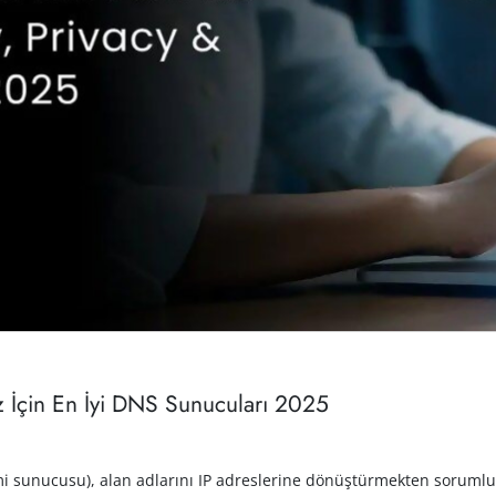
ız İçin En İyi DNS Sunucuları 2025
 sunucusu), alan adlarını IP adreslerine dönüştürmekten sorumlu, 