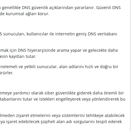
için genellikle DNS güvenlik açıklarından yararlanır. Güvenli DNS
 de kurumsal ağları korur.
S sunucuları, kullanıcılar ile internetin geniş DNS veritabanı
 bulmak için DNS hiyerarşisinde arama yapar ve gelecekte daha
esin kayıtları tutar.
inelemeli ve yetkili sunucular, alan adlarını hızlı ve doğru bir
ürürler.
llemeye yardımcı olarak siber güvenlikte giderek daha önemli bir
tabanlarını tutar ve istekleri engelleyerek veya yönlendirerek bu
 bilmeden ziyaret etmelerini veya sistemlerini tehlikeye atabilecek
ıya işaret edebilecek şüpheli alan adı sorgularını tespit ederek