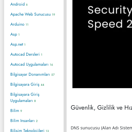
Android
6
Apache Web Sunucusu
19
Arduino
11
Asp
1
Asp.net
1
Autocad Dersleri
1
Autocad Uygulamaları
16
Bilgisayar Donanımları
57
Bilgisayara Giriş
44
Bilgisayara Giriş
Uygulamaları
8
Güvenlik, Gizlilik ve H
Bilim
9
Bilim Insanları
2
DNS sunucusu (Alan Adı Sistemi
Bilişim Teknolojileri
13