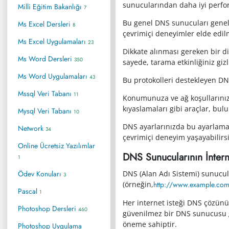
sunucularından daha iyi perform
Milli Eğitim Bakanlığı
7
Bu genel DNS sunucuları genell
Ms Excel Dersleri
8
çevrimiçi deneyimler elde edil
Ms Excel Uygulamaları
23
Dikkate alınması gereken bir di
Ms Word Dersleri
350
sayede, tarama etkinliğiniz gizl
Ms Word Uygulamaları
43
Bu protokolleri destekleyen DNS
Mssql Veri Tabanı
11
Konumunuza ve ağ koşullarınıza 
kıyaslamaları gibi araçlar, bul
Mysql Veri Tabanı
10
DNS ayarlarınızda bu ayarlamala
Network
34
çevrimiçi deneyim yaşayabilirsi
Online Ücretsiz Yazılımlar
DNS Sunucularının İntern
1
Ödev Konuları
DNS (Alan Adı Sistemi) sunucula
3
(örneğin,
http://www.example.co
Pascal
1
Her internet isteği DNS çözünü
Photoshop Dersleri
460
güvenilmez bir DNS sunucusu ge
öneme sahiptir.
Photoshop Uygulama