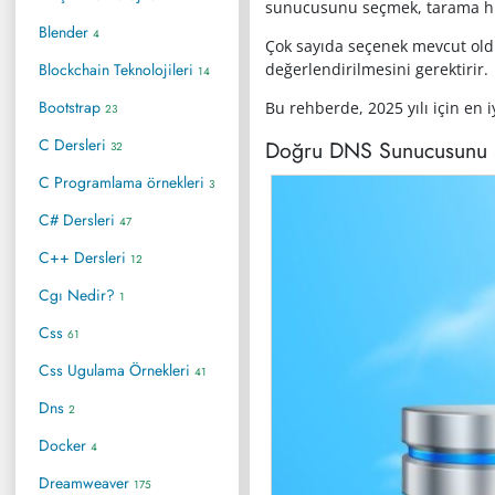
sunucusunu seçmek, tarama hızın
Blender
4
Çok sayıda seçenek mevcut olduğ
Blockchain Teknolojileri
değerlendirilmesini gerektirir.
14
Bootstrap
Bu rehberde, 2025 yılı için en 
23
C Dersleri
Doğru DNS Sunucusunu
32
C Programlama örnekleri
3
C# Dersleri
47
C++ Dersleri
12
Cgı Nedir?
1
Css
61
Css Ugulama Örnekleri
41
Dns
2
Docker
4
Dreamweaver
175