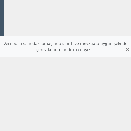
Veri politikasındaki amaçlarla sınırlı ve mevzuata uygun şekilde
×
çerez konumlandırmaktayız.
www.dijitalders.com
bilgi
dijitalders.com
dijitalders.com
Hakkımızda
Kod Renklendirici
Bulmaca