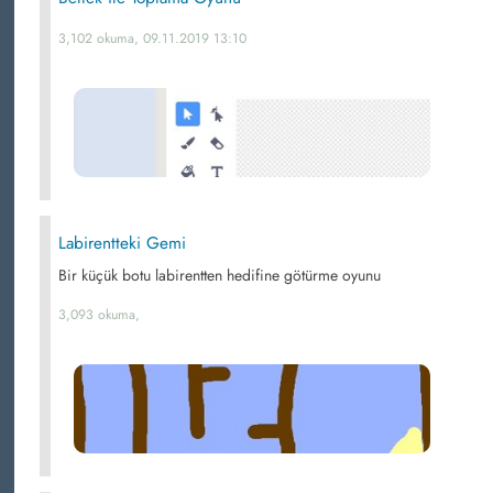
3,102 okuma, 09.11.2019 13:10
Labirentteki Gemi
Bir küçük botu labirentten hedifine götürme oyunu
3,093 okuma,