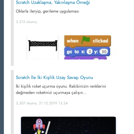
Scratch Uzaklaşma, Yakınlaşma Örneği
Oklarla ileryip, gerileme uygulaması
3,315 okuma,
Scratch İle İki Kişilik Uzay Savaşı Oyunu
İki kişilik roket uçurma oyunu. Rakibinizin renklerini
değmeden roketinizi uçurmaya çalışın...
3,307 okuma, 21.12.2019 13:24