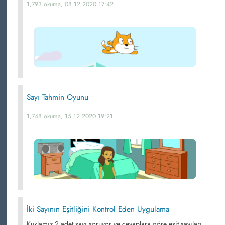
1,793 okuma, 08.12.2020 17:42
Sayı Tahmin Oyunu
1,748 okuma, 15.12.2020 19:21
İki Sayının Eşitliğini Kontrol Eden Uygulama
Kuklamız 2 adet sayı soruyor ve cevaplara göre eşit sayıları