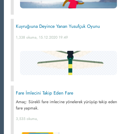
Kuyruğıuna Deyince Yanan Yusufçuk Oyunu
1,338 okuma, 15.12.2020 19:49
Fare İmlecini Takip Eden Fare
Amaç: Sürekli fare imlecine yönelerek yürüyüp takip eden
fare yapmak.
3,535 okuma,