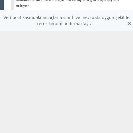
buluyor.
1,446 okuma, 15.12.2020 18:20
Veri politikasındaki amaçlarla sınırlı ve mevzuata uygun şekilde
×
çerez konumlandırmaktayız.
Kuyruğıuna Deyince Yanan Yusufçuk Oyunu
1,338 okuma, 15.12.2020 19:49