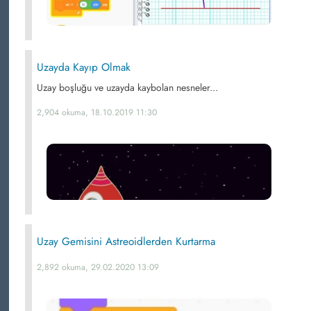
Uzayda Kayıp Olmak
Uzay boşluğu ve uzayda kaybolan nesneler...
2,904 okuma, 18.10.2019 11:30
Uzay Gemisini Astreoidlerden Kurtarma
2,892 okuma, 29.02.2020 13:09