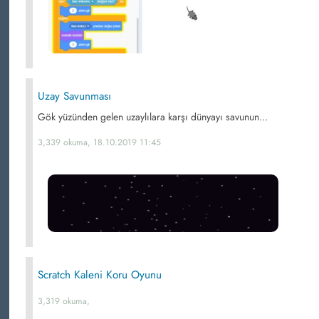
Uzay Savunması
Gök yüzünden gelen uzaylılara karşı dünyayı savunun...
3,339 okuma, 18.10.2019 11:45
Scratch Kaleni Koru Oyunu
3,319 okuma,