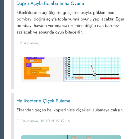
Doğru Açıyla Bomba İmha Oyunu
Etkinliklerden açı ölçerin geliştirilmesiyle, gökten inen
bombayı doğru açıyla topla vurma oyunu yapılacaktır. Eğer
bombayı havada vuramazsak zemine düşüp can barımız
azalacak ve sonunda oyun bitecektir.
3,214 okuma,
Helikopterle Çiçek Sulama
Ekrandan geçen helikopterinizle çiçekleri sulamaya çalışın.
3,106 okuma, 18.10.2019 12:16