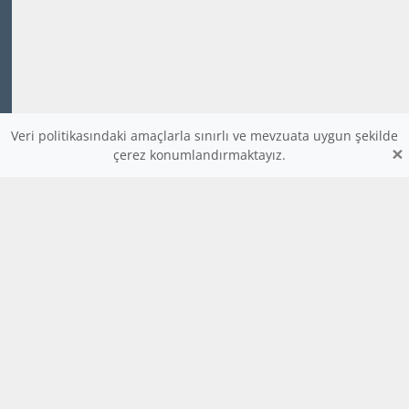
Veri politikasındaki amaçlarla sınırlı ve mevzuata uygun şekilde
×
çerez konumlandırmaktayız.
www.dijitalders.com
bilgi
dijitalders.com
dijitalders.com
Hakkımızda
Kod Renklendirici
Bulmaca