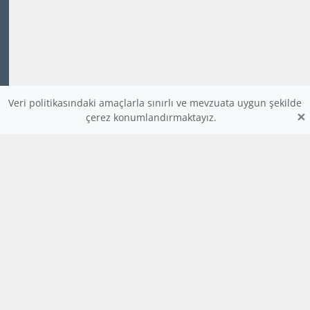
Veri politikasındaki amaçlarla sınırlı ve mevzuata uygun şekilde
×
çerez konumlandırmaktayız.
www.dijitalders.com
bilgi
dijitalders.com
dijitalders.com
Hakkımızda
Kod Renklendirici
Bulmaca