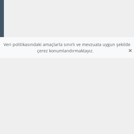
Veri politikasındaki amaçlarla sınırlı ve mevzuata uygun şekilde
×
çerez konumlandırmaktayız.
www.dijitalders.com
bilgi
dijitalders.com
dijitalders.com
Hakkımızda
Kod Renklendirici
Bulmaca