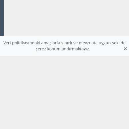
Veri politikasındaki amaçlarla sınırlı ve mevzuata uygun şekilde
×
çerez konumlandırmaktayız.
www.dijitalders.com
bilgi
dijitalders.com
dijitalders.com
Hakkımızda
Kod Renklendirici
Bulmaca