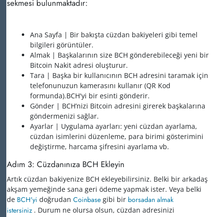
sekmesi bulunmaktadır:
Ana Sayfa | Bir bakışta cüzdan bakiyeleri gibi temel
bilgileri görüntüler.
Almak | Başkalarının size BCH gönderebileceği yeni bir
Bitcoin Nakit adresi oluşturur.
Tara | Başka bir kullanıcının BCH adresini taramak için
telefonunuzun kamerasını kullanır (QR Kod
formunda).BCH'yi bir esinti gönderir.
Gönder | BCH’nizi Bitcoin adresini girerek başkalarına
göndermenizi sağlar.
Ayarlar | Uygulama ayarları: yeni cüzdan ayarlama,
cüzdan isimlerini düzenleme, para birimi gösterimini
değiştirme, harcama şifresini ayarlama vb.
Adım 3: Cüzdanınıza BCH Ekleyin
Artık cüzdan bakiyenize BCH ekleyebilirsiniz. Belki bir arkadaş
akşam yemeğinde sana geri ödeme yapmak ister. Veya belki
de
BCH'yi
doğrudan
Coinbase
gibi bir
borsadan almak
istersiniz
. Durum ne olursa olsun, cüzdan adresinizi