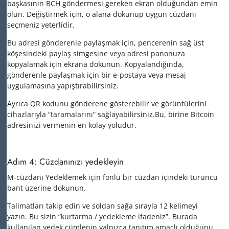
başkasının BCH göndermesi gereken ekran olduğundan emin
olun. Değiştirmek için, o alana dokunup uygun cüzdanı
seçmeniz yeterlidir.
Bu adresi gönderenle paylaşmak için, pencerenin sağ üst
köşesindeki paylaş simgesine veya adresi panonuza
kopyalamak için ekrana dokunun. Kopyalandığında,
gönderenle paylaşmak için bir e-postaya veya mesaj
uygulamasına yapıştırabilirsiniz.
Ayrıca QR kodunu gönderene gösterebilir ve görüntülerini
cihazlarıyla “taramalarını” sağlayabilirsiniz.Bu, birine Bitcoin
adresinizi vermenin en kolay yoludur.
Adım 4: Cüzdanınızı yedekleyin
M-cüzdanı Yedeklemek için fonlu bir cüzdan içindeki turuncu
bant üzerine dokunun.
Talimatları takip edin ve soldan sağa sırayla 12 kelimeyi
yazın. Bu sizin “kurtarma / yedekleme ifadeniz”. Burada
kullanılan yedek cümlenin yalnızca tanıtım amaçlı olduğunu