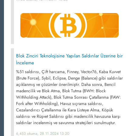
Blok Zinciri Teknolojisine Yapılan Saldırılar Üzerine bir
İnceleme
%51 saldırısı, Çift harcama, Finney, Vector76, Kaba Kuvvet
(Brute Force), Sybil, Eclipse, Denge (Balance) gibi saldırılar
açıklanmış ve çözümler önerilmiştir. Daha sonra, Bencil
madencilik ve Blok Atma, Blok Tutma (BWH: Block
Withholding Attack), Blok Tutma Sonrası Çatallanma (FAW:
Fork after Withholding), Havuz sıçrama saldırısı,
Cezalandırıcı Çatallanma ile Kara Listeye Alma, Köpük
saldırısı ve Rüşvet Saldırısı gibi madencilik havuzuna karşı
saldırılar incelenmiş ve savunma stratejileri sunulmuştur.
6,453 okuma, 28.11.2024 13:20