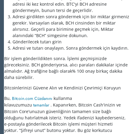
adresi iki kez kontrol edin. BTC'yi BCH adresine
göndermeyin, bunun tersi de geçerlidir.
Adresi girdikten sonra göndermek için bir miktar girmeniz
gerekir. Varsayılan olarak, BCH cinsinden bir miktar
alırsınız. Geçerli para birimine geçmek için, Miktar
alanındaki “BCH” simgesine dokunun.
Gönderilecek tutarı girin
Adresi ve tutarı onaylayın. Sonra göndermek için kaydırın.
Bir işlem gönderildikten sonra. İşlemi geçmişinizde
göreceksiniz. BCH gönderiyorsa, alıcı paraları dakikalar içinde
almalıdır. Ağ trafiğine bağlı olarak% 100 onay birkaç dakika
daha sürebilir.
Bitcoinlerinizi Güvene Alın ve Kendinizi Çevrimiçi Koruyun
Bu,
Bitcoin.com Cüzdanını
kullanma
kılavuzumuzu
tamamlar
. Kapanırken, Bitcoin Cash'inizin ve
Bitcoin Core'unuzun güvenliğinin tamamen size bağlı
olduğunu hatırlatmak isteriz. Yedek ifadenizi kaybederseniz,
e-postayla gönderilecek Bitcoin işlemi müşteri hizmeti
yoktur. “Şifreyi unut” butonu yoktur. Bu göz korkutucu