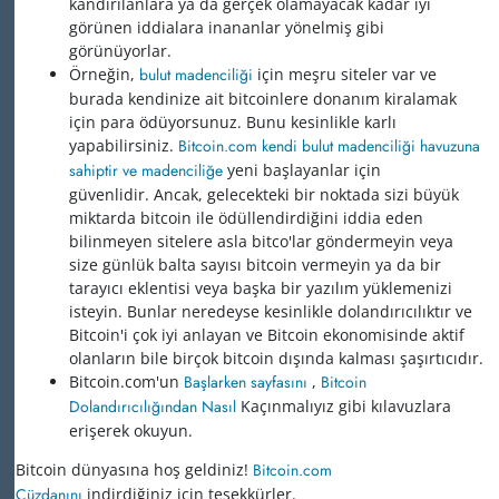
kandırılanlara ya da gerçek olamayacak kadar iyi
görünen iddialara inananlar yönelmiş gibi
görünüyorlar.
Örneğin,
bulut madenciliği
için meşru siteler var ve
burada kendinize ait bitcoinlere donanım kiralamak
için para ödüyorsunuz. Bunu kesinlikle karlı
yapabilirsiniz.
Bitcoin.com kendi bulut madenciliği havuzuna
sahiptir ve madenciliğe
yeni başlayanlar için
güvenlidir. Ancak, gelecekteki bir noktada sizi büyük
miktarda bitcoin ile ödüllendirdiğini iddia eden
bilinmeyen sitelere asla bitco'lar göndermeyin veya
size günlük balta sayısı bitcoin vermeyin ya da bir
tarayıcı eklentisi veya başka bir yazılım yüklemenizi
isteyin. Bunlar neredeyse kesinlikle dolandırıcılıktır ve
Bitcoin'i çok iyi anlayan ve Bitcoin ekonomisinde aktif
olanların bile birçok bitcoin dışında kalması şaşırtıcıdır.
Bitcoin.com'un
Başlarken sayfasını
,
Bitcoin
Dolandırıcılığından Nasıl
Kaçınmalıyız gibi kılavuzlara
erişerek okuyun.
Bitcoin dünyasına hoş geldiniz!
Bitcoin.com
Cüzdanını
indirdiğiniz için teşekkürler.