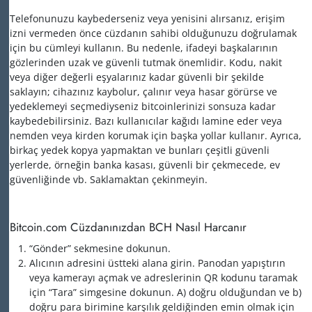
Telefonunuzu kaybederseniz veya yenisini alırsanız, erişim
izni vermeden önce cüzdanın sahibi olduğunuzu doğrulamak
için bu cümleyi kullanın. Bu nedenle, ifadeyi başkalarının
gözlerinden uzak ve güvenli tutmak önemlidir. Kodu, nakit
veya diğer değerli eşyalarınız kadar güvenli bir şekilde
saklayın; cihazınız kaybolur, çalınır veya hasar görürse ve
yedeklemeyi seçmediyseniz bitcoinlerinizi sonsuza kadar
kaybedebilirsiniz. Bazı kullanıcılar kağıdı lamine eder veya
nemden veya kirden korumak için başka yollar kullanır. Ayrıca,
birkaç yedek kopya yapmaktan ve bunları çeşitli güvenli
yerlerde, örneğin banka kasası, güvenli bir çekmecede, ev
güvenliğinde vb. Saklamaktan çekinmeyin.
Bitcoin.com Cüzdanınızdan BCH Nasıl Harcanır
“Gönder” sekmesine dokunun.
Alıcının adresini üstteki alana girin. Panodan yapıştırın
veya kamerayı açmak ve adreslerinin QR kodunu taramak
için “Tara” simgesine dokunun. A) doğru olduğundan ve b)
doğru para birimine karşılık geldiğinden emin olmak için