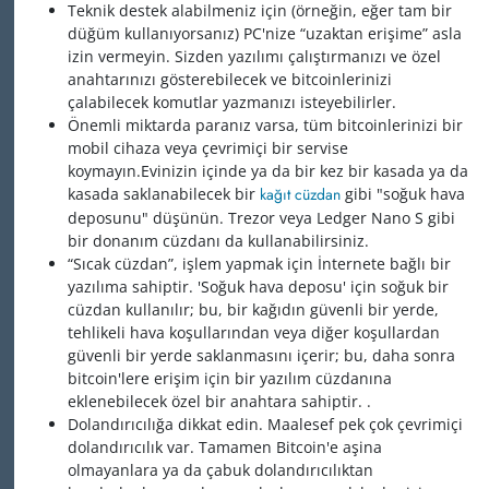
Teknik destek alabilmeniz için (örneğin, eğer tam bir
düğüm kullanıyorsanız) PC'nize “uzaktan erişime” asla
izin vermeyin. Sizden yazılımı çalıştırmanızı ve özel
anahtarınızı gösterebilecek ve bitcoinlerinizi
çalabilecek komutlar yazmanızı isteyebilirler.
Önemli miktarda paranız varsa, tüm bitcoinlerinizi bir
mobil cihaza veya çevrimiçi bir servise
koymayın.Evinizin içinde ya da bir kez bir kasada ya da
kasada saklanabilecek bir
kağıt cüzdan
gibi "soğuk hava
deposunu" düşünün. Trezor veya Ledger Nano S gibi
bir donanım cüzdanı da kullanabilirsiniz.
“Sıcak cüzdan”, işlem yapmak için İnternete bağlı bir
yazılıma sahiptir. 'Soğuk hava deposu' için soğuk bir
cüzdan kullanılır; bu, bir kağıdın güvenli bir yerde,
tehlikeli hava koşullarından veya diğer koşullardan
güvenli bir yerde saklanmasını içerir; bu, daha sonra
bitcoin'lere erişim için bir yazılım cüzdanına
eklenebilecek özel bir anahtara sahiptir. .
Dolandırıcılığa dikkat edin. Maalesef pek çok çevrimiçi
dolandırıcılık var. Tamamen Bitcoin'e aşina
olmayanlara ya da çabuk dolandırıcılıktan