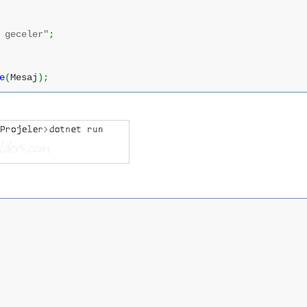
 geceler"
;
e
(
Mesaj
)
;