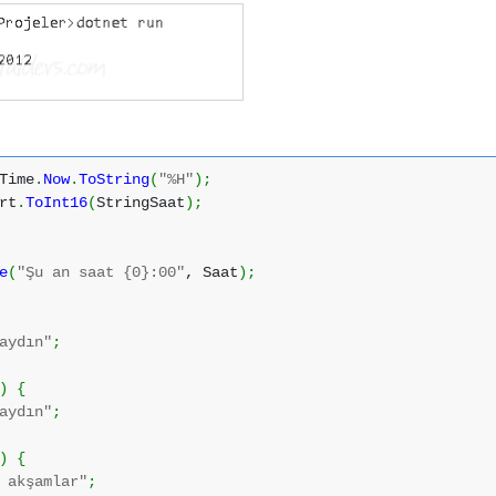
Time
.
Now
.
ToString
(
"%H"
)
;
rt
.
ToInt16
(
StringSaat
)
;
e
(
"Şu an saat {0}:00"
, Saat
)
;
aydın"
;
)
{
aydın"
;
)
{
 akşamlar"
;