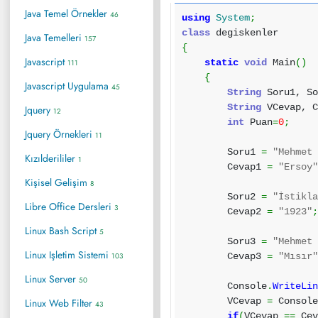
Java Temel Örnekler
46
using
System
;
class
degiskenler
Java Temelleri
157
{
Javascript
static
void
Main
(
)
111
{
Javascript Uygulama
45
String
Soru1, So
String
VCevap, C
Jquery
12
int
Puan
=
0
;
Jquery Örnekleri
11
Soru1
=
"Mehmet
Kızılderililer
1
Cevap1
=
"Ersoy
Kişisel Gelişim
8
Soru2
=
"İstikl
Libre Office Dersleri
3
Cevap2
=
"1923"
Linux Bash Script
5
Soru3
=
"Mehmet
Linux Işletim Sistemi
103
Cevap3
=
"Mısır
Linux Server
50
Console
.
WriteLi
VCevap
=
Consol
Linux Web Filter
43
if
(
VCevap
==
Cev