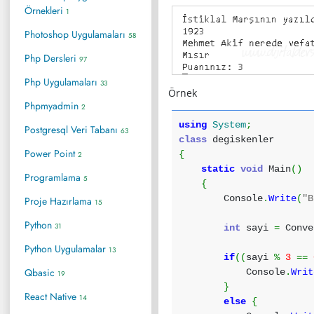
Örnekleri
1
Photoshop Uygulamaları
58
Php Dersleri
97
Php Uygulamaları
33
Örnek
Phpmyadmin
2
using
System
;
Postgresql Veri Tabanı
63
class
degiskenler
Power Point
{
2
static
void
Main
(
)
Programlama
5
{
Console
.
Write
(
"B
Proje Hazırlama
15
Python
31
int
sayi
=
Conve
Python Uygulamalar
13
if
(
(
sayi
%
3
==
Qbasic
Console
.
Writ
19
}
React Native
14
else
{