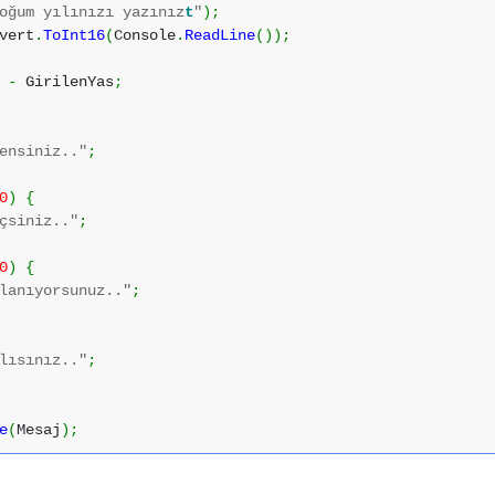
oğum yılınızı yazınız
t
"
)
;
vert
.
ToInt16
(
Console
.
ReadLine
(
)
)
;
l
-
GirilenYas
;
ensiniz.."
;
0
)
{
çsiniz.."
;
0
)
{
lanıyorsunuz.."
;
lısınız.."
;
e
(
Mesaj
)
;