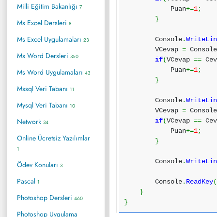
Milli Eğitim Bakanlığı
7
Puan
+=
1
;
}
Ms Excel Dersleri
8
Ms Excel Uygulamaları
Console
.
WriteLi
23
VCevap
=
Consol
Ms Word Dersleri
350
if
(
VCevap
==
Cev
Puan
+=
1
;
Ms Word Uygulamaları
43
}
Mssql Veri Tabanı
11
Console
.
WriteLi
Mysql Veri Tabanı
10
VCevap
=
Consol
Network
if
(
VCevap
==
Cev
34
Puan
+=
1
;
Online Ücretsiz Yazılımlar
}
1
Console
.
WriteLi
Ödev Konuları
3
Pascal
Console
.
ReadKey
1
}
Photoshop Dersleri
460
}
Photoshop Uygulama