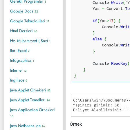
Gerekli Programlar
3
Console
.
Write
(
"Y
Yas
=
Convert
.
To
Google Docs
22
Google Teknolojileri
if
(
Yas
>
17
)
{
11
Console
.
Writ
Html Dersleri
66
}
else
{
Hz. Muhammed ( Sav)
1
Console
.
Writ
Ileri Excel
2
}
Infographics
1
Console
.
ReadKey
(
Internet
}
13
}
İngilizce
6
Java Applet Örnekleri
82
Java Applet Temelleri
74
Java Application Örnekleri
10
Örnek
Java Netbeans Ide
16