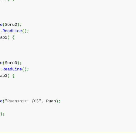
ne
(
Soru2
)
;
e
.
ReadLine
(
)
;
ap2
)
{
ne
(
Soru3
)
;
e
.
ReadLine
(
)
;
ap3
)
{
ne
(
"Puanınız: {0}"
, Puan
)
;
(
)
;