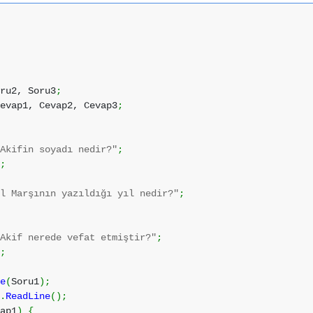
ru2, Soru3
;
evap1, Cevap2, Cevap3
;
 Akifin soyadı nedir?"
;
"
;
al Marşının yazıldığı yıl nedir?"
;
;
 Akif nerede vefat etmiştir?"
;
"
;
ne
(
Soru1
)
;
e
.
ReadLine
(
)
;
ap1
)
{