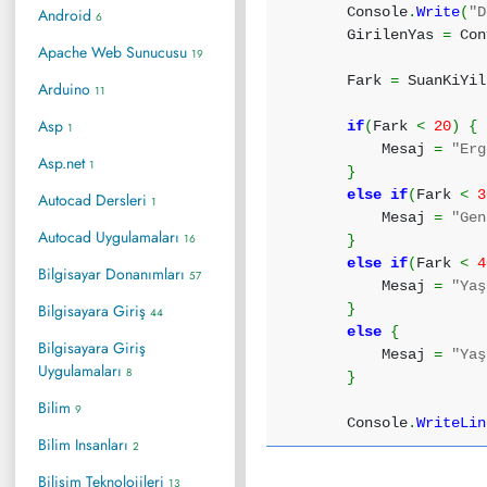
Console
.
Write
(
"D
Android
6
GirilenYas
=
Con
Apache Web Sunucusu
19
Fark
=
SuanKiYi
Arduino
11
Asp
if
(
Fark
<
20
)
{
1
Mesaj
=
"Erg
Asp.net
1
}
else
if
(
Fark
<
3
Autocad Dersleri
1
Mesaj
=
"Gen
Autocad Uygulamaları
16
}
else
if
(
Fark
<
4
Bilgisayar Donanımları
57
Mesaj
=
"Yaş
Bilgisayara Giriş
}
44
else
{
Bilgisayara Giriş
Mesaj
=
"Yaş
Uygulamaları
8
}
Bilim
9
Console
.
WriteLin
Bilim Insanları
2
Bilişim Teknolojileri
13