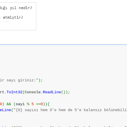
ir sayı giriniz:"
)
;
rt
.
ToInt32
(
Console
.
ReadLine
(
)
)
;
0
)
&&
(
sayi
%
5
==
0
)
)
{
eLine
(
"{0} sayısı hem 3'e hem de 5'e kalansız bölünebili