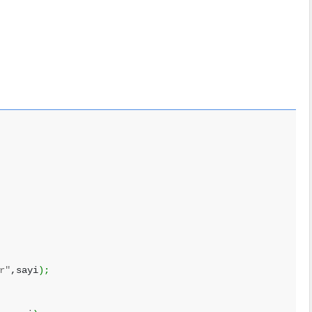
r"
,sayi
)
;