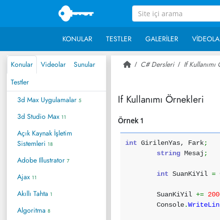
KONULAR
TESTLER
GALERILER
VIDEOLA
Konular
Videolar
Sunular
C# Dersleri
If Kullanımı 
Testler
If Kullanımı Örnekleri
3d Max Uygulamalar
5
3d Studio Max
11
Örnek 1
Açık Kaynak İşletim
Sistemleri
int
GirilenYas, Fark
;
18
string
Mesaj
;
Adobe Illustrator
7
int
SuanKiYil
=
Ajax
11
Akıllı Tahta
1
SuanKiYil
+=
200
Console
.
WriteLin
Algoritma
8