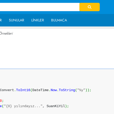
R
SUNULAR
LINKLER
BULMACA
Örnekleri
~ 8,837
Convert
.
ToInt16
(
DateTime
.
Now
.
ToString
(
"%y"
)
)
;
0
;
e
(
"{0} yılındayız..."
, SuanKiYil
)
;