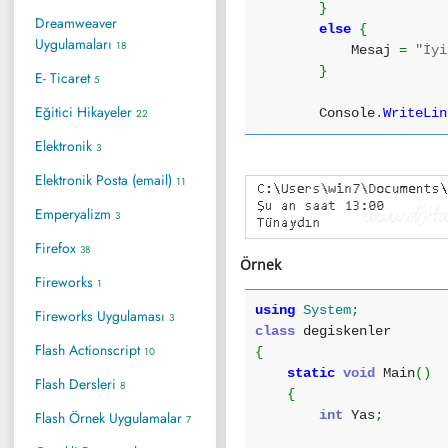
}
Dreamweaver
else
{
Uygulamaları
18
Mesaj
=
"İyi
}
E- Ticaret
5
Eğitici Hikayeler
Console
.
WriteLin
22
Elektronik
3
Elektronik Posta (email)
11
Emperyalizm
3
Firefox
38
Örnek
Fireworks
1
using
System
;
Fireworks Uygulaması
3
class
degiskenler
Flash Actionscript
10
{
static
void
Main
(
)
Flash Dersleri
8
{
int
Yas
;
Flash Örnek Uygulamalar
7