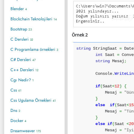
Blender
4
Blockchain Teknolojileri
14
Bootstrap
23
Örnek 2
C Dersleri
32
string
StringSaat
=
Date
C Programlama örnekleri
3
int
Saat
=
Conve
C# Dersleri
47
string
Mesaj
;
C++ Dersleri
12
Console
.
WriteLin
Cgı Nedir?
1
if
(
Saat
<
12
)
{
Css
61
Mesaj
=
"Gün
}
Css Ugulama Örnekleri
41
else
if
(
Saat
<
15
Dns
2
Mesaj
=
"Tün
}
Docker
4
else
if
(
Saat
<
20
Dreamweaver
Mesaj
=
"İyi
175