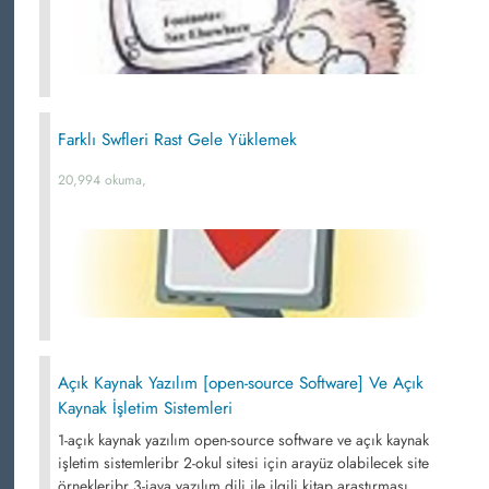
Farklı Swfleri Rast Gele Yüklemek
20,994 okuma,
Açık Kaynak Yazılım [open-source Software] Ve Açık
Kaynak İşletim Sistemleri
1-açık kaynak yazılım open-source software ve açık kaynak
işletim sistemleribr 2-okul sitesi için arayüz olabilecek site
örnekleribr 3-java yazılım dili ile ilgili kitap araştırması