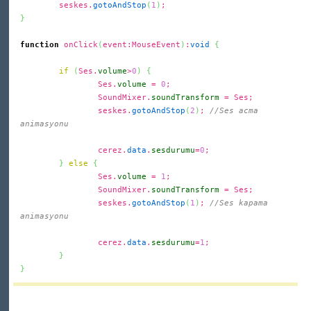
seskes.
gotoAndStop
(
1
)
;
}
function
onClick
(
event:MouseEvent
)
:
void
{
if
(
Ses.
volume
>
0
)
{
Ses.
volume
=
0
;
SoundMixer.
soundTransform
= Ses;
seskes.
gotoAndStop
(
2
)
;
//Ses acma
animasyonu
cerez.
data
.
sesdurumu
=
0
;
}
else
{
Ses.
volume
=
1
;
SoundMixer.
soundTransform
= Ses;
seskes.
gotoAndStop
(
1
)
;
//Ses kapama
animasyonu
cerez.
data
.
sesdurumu
=
1
;
}
}