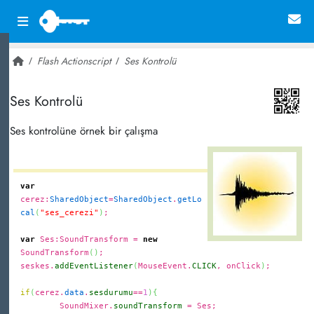
Flash Actionscript
Ses Kontrolü
~ 28,786
Ses Kontrolü
Ses kontrolüne örnek bir çalışma
var
cerez:
SharedObject
=
SharedObject
.
getLo
cal
(
"ses_cerezi"
)
;
var
Ses:SoundTransform =
new
SoundTransform
(
)
;
seskes.
addEventListener
(
MouseEvent.
CLICK
, onClick
)
;
if
(
cerez.
data
.
sesdurumu
==
1
)
{
SoundMixer.
soundTransform
= Ses;