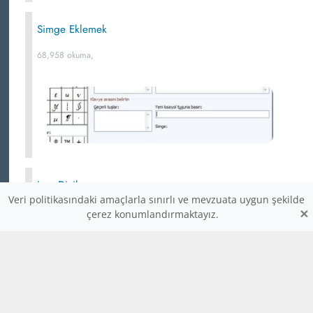
Simge Eklemek
68,958 okuma,
Java Diziler
Veri politikasındaki amaçlarla sınırlı ve mevzuata uygun şekilde
Javada diziler nesnedirler, cdeki gibi hafızada yer kaplayan
×
çerez konumlandırmaktayız.
pointer değillerdir. Javada diziler, cye göre daha
güvenilirdir. Dizilerin elemanlarına gelişigüzel değerler
atayamazsınız. Java, dizi elemanlarını sırasıyla kontrol eder.
Dolayısıyla arada değer atanmamış bir elemana rastlanırsa
hata oluşur. Bu da cde çıkan hafıza bozulmalarını önler.
Javada dizi kullanmak için ilk önce dizinin tipi verilir. Tip
verilirken dizinin büyüklüğü belirtilmez