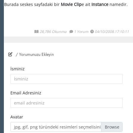
Burada seskes sayfadaki bir
Movie Clip
e ait
Instance
namedir.
28,786 Okunma
1 Yorum
04/10/2008.17:10:11
/ Yorumunuzu Ekleyin
İsminiz
Email Adresiniz
Avatar
jpg, gif, png türündeki resimleri seçmelisiniz