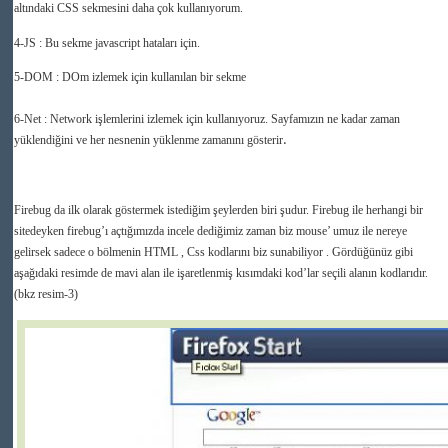
altındaki CSS sekmesini daha çok kullanıyorum.
4-JS : Bu sekme javascript hataları için.
5-DOM : DOm izlemek için kullanılan bir sekme
6-Net : Network işlemlerini izlemek için kullanıyoruz. Sayfamızın ne kadar zaman
.
yüklendiğini ve her nesnenin yüklenme zamanını gösterir
Firebug da ilk olarak göstermek istediğim şeylerden biri şudur. Firebug ile herhangi bir
sitedeyken firebug’ı açtığımızda incele dediğimiz zaman biz mouse’ umuz ile nereye
gelirsek sadece o bölmenin HTML , Css kodlarını biz sunabiliyor . Gördüğünüz gibi
aşağıdaki resimde de mavi alan ile işaretlenmiş kısımdaki kod’lar seçili alanın kodlarıdır.
(bkz resim-3)