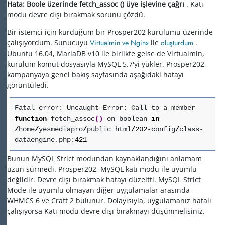
Hata: Boole üzerinde fetch_assoc () üye işlevine çağrı
.
Katı
modu devre dışı bırakmak sorunu çözdü.
Bir istemci için kurduğum bir Prosper202 kurulumu üzerinde
çalışıyordum. Sunucuyu
Virtualmin ve Nginx
ile
oluşturdum
.
Ubuntu 16.04, MariaDB v10 ile birlikte gelse de Virtualmin,
kurulum komut dosyasıyla MySQL 5.7'yi yükler. Prosper202,
kampanyaya genel bakış sayfasında aşağıdaki hatayı
görüntüledi.
Fatal error: Uncaught Error: Call to a member
function
fetch_assoc
(
)
on boolean
in
/
home
/
yesmediapro
/
public_html
/
202
-config
/
class-
dataengine.php:
421
Bunun MySQL Strict modundan kaynaklandığını anlamam
uzun sürmedi. Prosper202, MySQL katı modu ile uyumlu
değildir. Devre dışı bırakmak hatayı düzeltti. MySQL Strict
Mode ile uyumlu olmayan diğer uygulamalar arasında
WHMCS 6 ve Craft 2 bulunur. Dolayısıyla, uygulamanız hatalı
çalışıyorsa Katı modu devre dışı bırakmayı düşünmelisiniz.