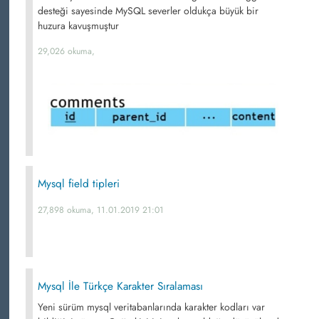
desteği sayesinde MySQL severler oldukça büyük bir
huzura kavuşmuştur
29,026 okuma,
Mysql field tipleri
27,898 okuma, 11.01.2019 21:01
Mysql İle Türkçe Karakter Sıralaması
Yeni sürüm mysql veritabanlarında karakter kodları var