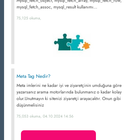
Mysql_fetch_object, mysql_fetch_array, mysql_fetch_row,
mysql_fetch_assoc, mysql_result kullanımı...
75,125 okuma,
Meta Tag Nedir?
Meta imlerini ne kadar iyi ve ziyaretçinin umduğuna göre
yazarsanız arama motorlarında bulunmanız o kadar kolay
olur.Unutmayın ki sitenizi ziyaretçi arayacaktır. Onun gibi
düşünmelisiniz
75,053 okuma, 04.10.2024 14:56