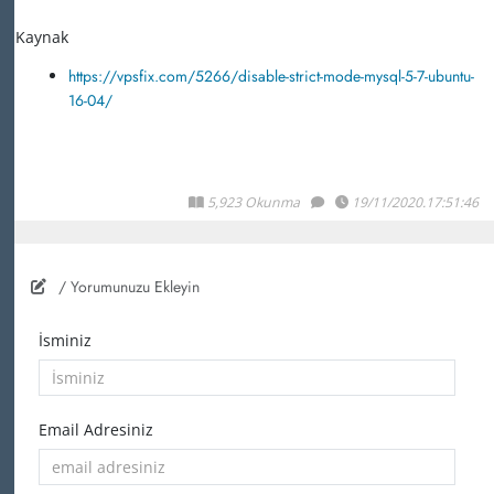
Kaynak
https://vpsfix.com/5266/disable-strict-mode-mysql-5-7-ubuntu-
16-04/
5,923 Okunma
19/11/2020.17:51:46
/ Yorumunuzu Ekleyin
İsminiz
Email Adresiniz