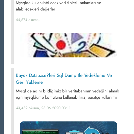
Mysqlde kullanılabilecek veri tipleri, anlamları ve
alabilecekleri değerler
44,674 okuma,
Büyük Database?leri Sql Dump İle Yedekleme Ve
Geri Yükleme
Mysql de adını bildiğimiz bir veritabanının yedeğini almak
için mysqldump komutunu kullanabiliriz, basitçe kullanımı
43,432 okuma, 28.06.2020 03:11