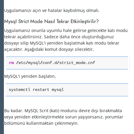
Uygulamanızı açın ve hatalar kaybolmuş olmalı.
Mysql Strict Mode Nasıl Tekrar Etkinleştirilir?
Uygulamanız onunla uyumlu hale gelirse gelecekte katı modu
tekrar açabilirsiniz.
Sadece daha önce oluşturduğunuz
dosyayı silip MySQL'i yeniden başlatmak katı modu tekrar
açacaktır.
Aşağıdaki komut dosyayı silecektir,
rm
/
etc
/
mysql
/
conf.d
/
strict_mode.cnf
MySQL'i yeniden başlatın,
systemctl restart mysql
Bu kadar.
MySQL Scrit (katı) modunu devre dışı bırakmakta
veya yeniden etkinleştirmekte sorun yaşıyorsanız, yorumlar
bölümünü kullanmaktan çekinmeyin.