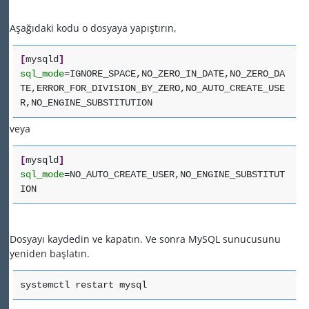
Aşağıdaki kodu o dosyaya yapıştırın,
[
mysqld
]
sql_mode
=IGNORE_SPACE,NO_ZERO_IN_DATE,NO_ZERO_DA
TE,ERROR_FOR_DIVISION_BY_ZERO,NO_AUTO_CREATE_USE
R,NO_ENGINE_SUBSTITUTION
veya
[
mysqld
]
sql_mode
=NO_AUTO_CREATE_USER,NO_ENGINE_SUBSTITUT
ION
Dosyayı kaydedin ve kapatın.
Ve sonra MySQL sunucusunu
yeniden başlatın.
systemctl restart mysql