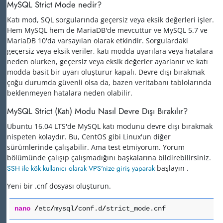
MySQL Strict Mode nedir?
Katı mod, SQL sorgularında geçersiz veya eksik değerleri işler.
Hem MySQL hem de MariaDB'de mevcuttur ve MySQL 5.7 ve
MariaDB 10'da varsayılan olarak etkindir. Sorgulardaki
geçersiz veya eksik veriler, katı modda uyarılara veya hatalara
neden olurken, geçersiz veya eksik değerler ayarlanır ve katı
modda basit bir uyarı oluşturur kapalı.
Devre dışı bırakmak
çoğu durumda güvenli olsa da, bazen veritabanı tablolarında
beklenmeyen hatalara neden olabilir.
MySQL Strict (Katı) Modu Nasıl Devre Dışı Bırakılır?
Ubuntu 16.04 LTS'de MySQL katı modunu devre dışı bırakmak
nispeten kolaydır.
Bu, CentOS gibi Linux'un diğer
sürümlerinde çalışabilir.
Ama test etmiyorum.
Yorum
bölümünde çalışıp çalışmadığını başkalarına bildirebilirsiniz.
SSH ile kök kullanıcı olarak VPS'nize giriş yaparak
başlayın
.
Yeni bir .cnf dosyası oluşturun.
nano
/
etc
/
mysql
/
conf.d
/
strict_mode.cnf