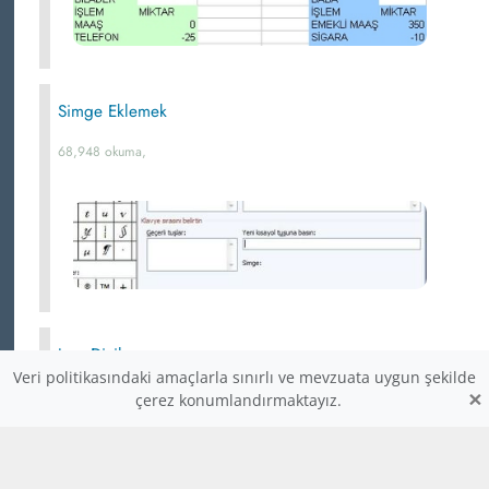
Simge Eklemek
68,948 okuma,
Java Diziler
Veri politikasındaki amaçlarla sınırlı ve mevzuata uygun şekilde
Javada diziler nesnedirler, cdeki gibi hafızada yer kaplayan
×
çerez konumlandırmaktayız.
pointer değillerdir. Javada diziler, cye göre daha
güvenilirdir. Dizilerin elemanlarına gelişigüzel değerler
atayamazsınız. Java, dizi elemanlarını sırasıyla kontrol eder.
Dolayısıyla arada değer atanmamış bir elemana rastlanırsa