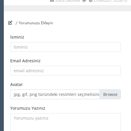
5,629 Okunma
27/04/2021.10:28:10
/ Yorumunuzu Ekleyin
İsminiz
Email Adresiniz
Avatar
jpg, gif, png türündeki resimleri seçmelisiniz
Yorumuzu Yazınız