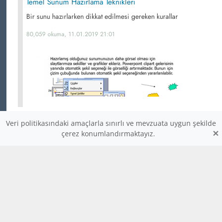
Temel Sunum Hazırlama Teknikleri
Bir sunu hazırlarken dikkat edilmesi gereken kurallar
80,059 okuma, 11.01.2019 21:01
Veri politikasındaki amaçlarla sınırlı ve mevzuata uygun şekilde
Varsayılan Ağ Ğeçidi
×
çerez konumlandırmaktayız.
Varsayılan ağ ğeçidi
79,633 okuma,