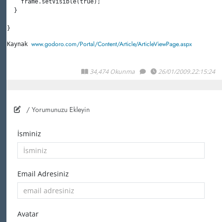
    frame.
setVisible
(
true
);

  }

www.godoro.com/Portal/Content/Article/ArticleViewPage.aspx
Kaynak 
34,474 Okunma
26/01/2009.22:15:24
/ Yorumunuzu Ekleyin
İsminiz
Email Adresiniz
Avatar