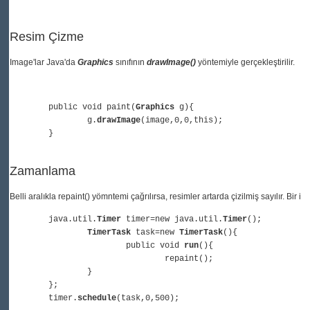
Resim Çizme
Image'lar Java'da 
Graphics
 sınıfının 
drawImage()
 yöntemiyle gerçekleştirilir. 
	public
void
paint
(
Graphics
 g){
   		g.
drawImage
(image,
0
,
0
,
this
);
	}
Zamanlama
Belli aralıkla repaint() yömntemi çağrılırsa, resimler artarda çizilmiş sayılır. Bir i
      	java.util.
Timer
 timer=
new
 java.util.
Timer
();
TimerTask
 task=
new
TimerTask
(){
public
void
run
(){
repaint
();
          	}
	};
      	timer.
schedule
(task,
0
,
500
);