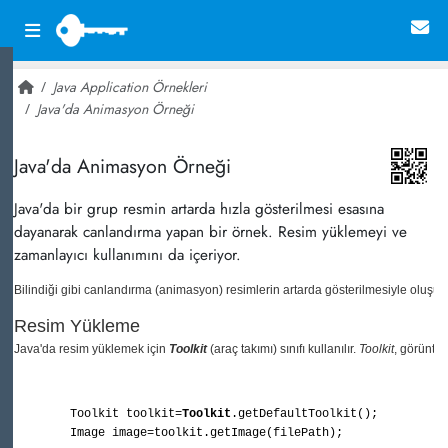
Java Application Örnekleri
Java'da Animasyon Örneği
~ 34,474
Java'da Animasyon Örneği
Java'da bir grup resmin artarda hızla gösterilmesi esasına
dayanarak canlandırma yapan bir örnek. Resim yüklemeyi ve
zamanlayıcı kullanımını da içeriyor.
Bilindiği gibi canlandırma (animasyon) resimlerin artarda gösterilmesiyle oluşur. 
Resim Yükleme
Java'da resim yüklemek için 
Toolkit
 (araç takımı) sınıfı kullanılır. 
Toolkit
, görüntü 
    	Toolkit toolkit=
Toolkit
.
getDefaultToolkit
();
    	Image image=toolkit.
getImage
(filePath);