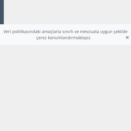
Veri politikasındaki amaçlarla sınırlı ve mevzuata uygun şekilde
×
çerez konumlandırmaktayız.
www.dijitalders.com
bilgi
dijitalders.com
dijitalders.com
Hakkımızda
Kod Renklendirici
Bulmaca
Uygulamalar