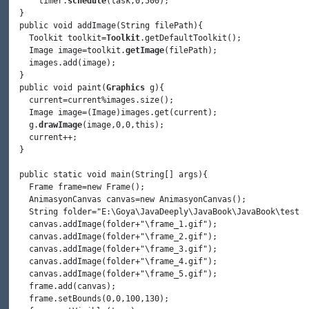
      timer.
schedule
(task,
0
,
500
);

  }

public
void
addImage
(String filePath){

    Toolkit toolkit=
Toolkit
.
getDefaultToolkit
();

    Image image=toolkit.
getImage
(filePath);   

    images.
add
(image);

  }

public
void
paint
(
Graphics
 g){

    current=current%images.
size
();

    Image image=(Image)images.
get
(current);

    g.
drawImage
(image,
0
,
0
,
this
);

    current++;      

  }

public
static
void
main
(String[] args){

    Frame frame=
new
Frame
();

    AnimasyonCanvas canvas=
new
AnimasyonCanvas
();       

    String folder=
"E:\Goya\JavaDeeply\JavaBook\JavaBook\test"
;

    canvas.
addImage
(folder+
"\frame_1.gif"
);

    canvas.
addImage
(folder+
"\frame_2.gif"
);

    canvas.
addImage
(folder+
"\frame_3.gif"
);

    canvas.
addImage
(folder+
"\frame_4.gif"
);

    canvas.
addImage
(folder+
"\frame_5.gif"
);

    frame.
add
(canvas);        

    frame.
setBounds
(
0
,
0
,
100
,
130
);
