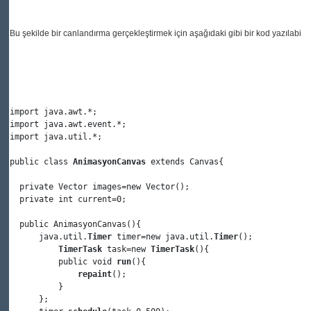
Bu şekilde bir canlandırma gerçekleştirmek için aşağıdaki gibi bir kod yazılabilir 
import
import
import
 java.util.*;

public
class
AnimasyonCanvas
extends
 Canvas{

private
 Vector images=
new
Vector
();

private
int
 current=
0
;

public
AnimasyonCanvas
(){

      java.util.
Timer
 timer=
new
 java.util.
Timer
();

TimerTask
 task=
new
TimerTask
(){

public
void
run
(){

repaint
();

          }

      };
