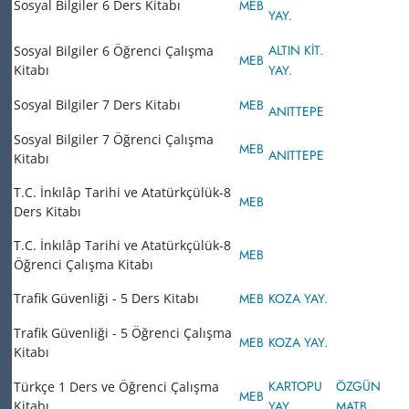
Sosyal Bilgiler 6 Ders Kitabı
MEB
YAY.
ALTIN KİT.
Sosyal Bilgiler 6 Öğrenci Çalışma
MEB
Kitabı
YAY.
Sosyal Bilgiler 7 Ders Kitabı
MEB
ANITTEPE
Sosyal Bilgiler 7 Öğrenci Çalışma
MEB
ANITTEPE
Kitabı
T.C. İnkılâp Tarihi ve Atatürkçülük-8
MEB
Ders Kitabı
T.C. İnkılâp Tarihi ve Atatürkçülük-8
MEB
Öğrenci Çalışma Kitabı
Trafik Güvenliği - 5 Ders Kitabı
MEB
KOZA YAY.
Trafik Güvenliği - 5 Öğrenci Çalışma
MEB
KOZA YAY.
Kitabı
KARTOPU
ÖZGÜN
Türkçe 1 Ders ve Öğrenci Çalışma
MEB
Kitabı
YAY.
MATB.