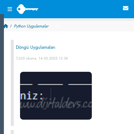
Python Uygulamalar
~ 13
Döngü Uygulamaları
7,635 okuma, 14.05.2025 13:38