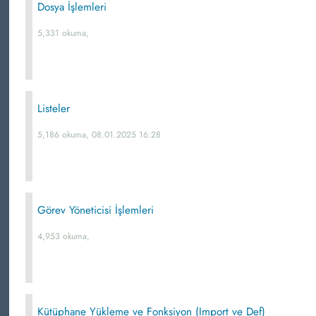
Dosya İşlemleri
5,331 okuma,
Listeler
5,186 okuma, 08.01.2025 16:28
Görev Yöneticisi İşlemleri
4,953 okuma,
Kütüphane Yükleme ve Fonksiyon (Import ve Def)