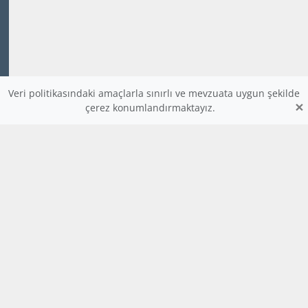
Veri politikasındaki amaçlarla sınırlı ve mevzuata uygun şekilde
×
çerez konumlandırmaktayız.
www.dijitalders.com
bilgi
dijitalders.com
dijitalders.com
Hakkımızda
Kod Renklendirici
Bulmaca