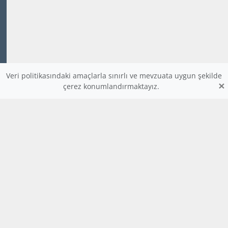
Veri politikasındaki amaçlarla sınırlı ve mevzuata uygun şekilde
×
çerez konumlandırmaktayız.
www.dijitalders.com
bilgi
dijitalders.com
dijitalders.com
Hakkımızda
Kod Renklendirici
Bulmaca