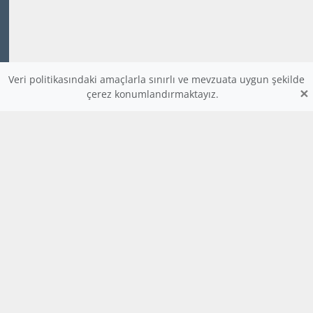
Veri politikasındaki amaçlarla sınırlı ve mevzuata uygun şekilde
×
çerez konumlandırmaktayız.
www.dijitalders.com
bilgi
dijitalders.com
dijitalders.com
Hakkımızda
Kod Renklendirici
Bulmaca
Uygulamalar