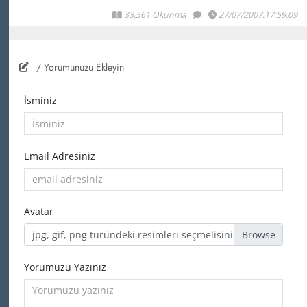
33,561 Okunma
27/07/2007.17:59:09
/ Yorumunuzu Ekleyin
İsminiz
Email Adresiniz
Avatar
jpg, gif, png türündeki resimleri seçmelisiniz
Yorumuzu Yazınız