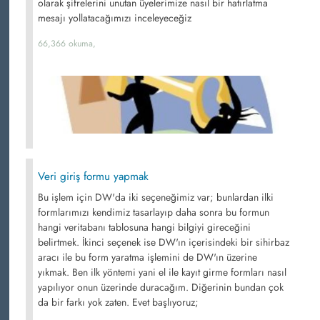
olarak şifrelerini unutan üyelerimize nasıl bir hatırlatma
mesajı yollatacağımızı inceleyeceğiz
66,366 okuma,
Veri giriş formu yapmak
Bu işlem için DW'da iki seçeneğimiz var; bunlardan ilki
formlarımızı kendimiz tasarlayıp daha sonra bu formun
hangi veritabanı tablosuna hangi bilgiyi gireceğini
belirtmek. İkinci seçenek ise DW'ın içerisindeki bir sihirbaz
aracı ile bu form yaratma işlemini de DW'ın üzerine
yıkmak. Ben ilk yöntemi yani el ile kayıt girme formları nasıl
yapılıyor onun üzerinde duracağım. Diğerinin bundan çok
da bir farkı yok zaten. Evet başlıyoruz;