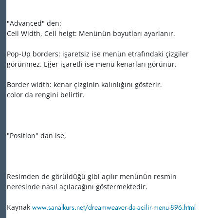
"Advanced" den:
Cell Width, Cell heigt: Menünün boyutları ayarlanır.
Pop-Up borders: işaretsiz ise menün etrafındaki çizgiler
görünmez. Eğer işaretli ise menü kenarları görünür.
Border width: kenar çizginin kalınlığını gösterir.
color da rengini belirtir.
"Position" dan ise,
Resimden de görüldüğü gibi açılır menünün resmin
neresinde nasıl açılacağını göstermektedir.
Kaynak
www.sanalkurs.net/dreamweaver-da-acilir-menu-896.html