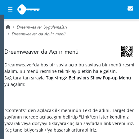
Dreamweaver Uygulamaları
Dreamweaver da Açılır menü
~ 33,561
Dreamweaver da Açılır menü
Dreamweaver'da boş bir sayfa açıp bu sayfaya bir menü resmi
alalım. Bu menü resmine tek tıklayıp etkin hale gelsin.
Sağ taraftan sırayla
Tag <img> Behaviors Show Pop-up Menu
yü açalım:
"Contents" den açılacak ilk menünün Text de adını, Target den
sayfanın nerede açılacagını belirtip "Link"ten ister kendimiz
yazarak veya dosyayı tıklayarak açılan sayfadan link verebiliriz.
Kaç tane istiyorsak +'ya basarak arttırabiliriz.