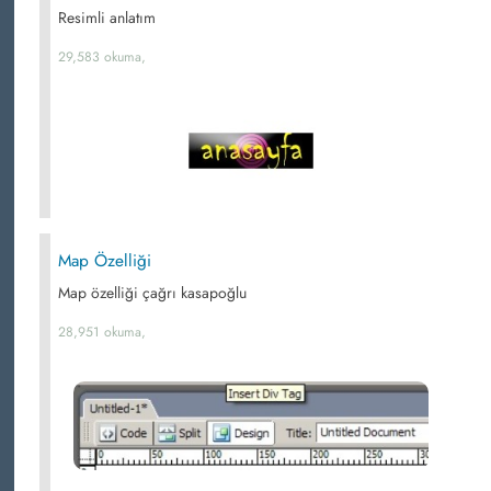
Resimli anlatım
29,583 okuma,
Map Özelliği
Map özelliği çağrı kasapoğlu
28,951 okuma,