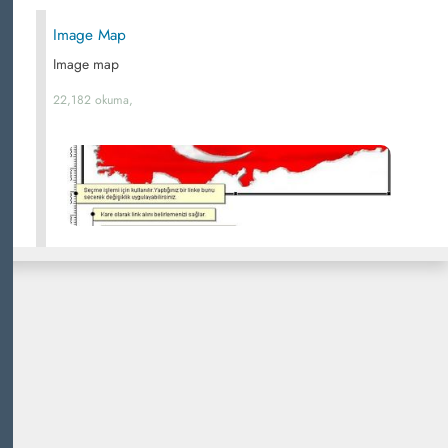
Image Map
Image map
22,182 okuma,