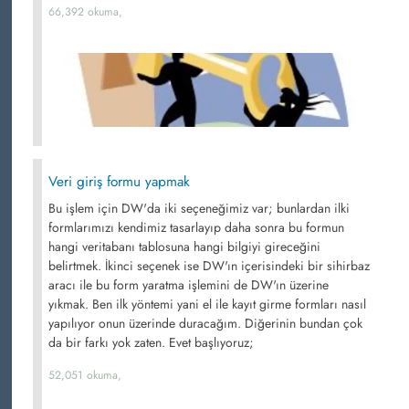
66,392 okuma,
Veri giriş formu yapmak
Bu işlem için DW'da iki seçeneğimiz var; bunlardan ilki
formlarımızı kendimiz tasarlayıp daha sonra bu formun
hangi veritabanı tablosuna hangi bilgiyi gireceğini
belirtmek. İkinci seçenek ise DW'ın içerisindeki bir sihirbaz
aracı ile bu form yaratma işlemini de DW'ın üzerine
yıkmak. Ben ilk yöntemi yani el ile kayıt girme formları nasıl
yapılıyor onun üzerinde duracağım. Diğerinin bundan çok
da bir farkı yok zaten. Evet başlıyoruz;
52,051 okuma,