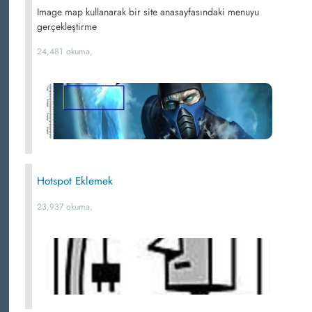
Image map kullanarak bir site anasayfasındaki menuyu
gerçekleştirme
24,481 okuma,
Hotspot Eklemek
23,937 okuma,