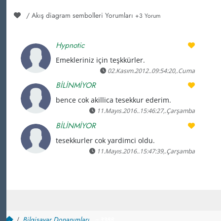
/ Akış diagram sembolleri Yorumları
+3 Yorum
Hypnotic
Emekleriniz için teşkkürler.
02.Kasım.2012..09:54:20,.Cuma
BİLİNMİYOR
bence cok akillica tesekkur ederim.
11.Mayıs.2016..15:46:27,.Çarşamba
BİLİNMİYOR
tesekkurler cok yardimci oldu.
11.Mayıs.2016..15:47:39,.Çarşamba
Bilgisayar Donanımları
~ 3388