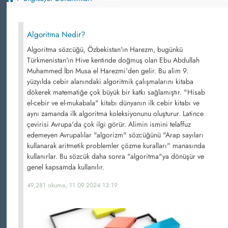
Algoritma Nedir?
Algoritma sözcüğü, Özbekistan'ın Harezm, bugünkü
Türkmenistan'ın Hive kentinde doğmuş olan Ebu Abdullah
Muhammed İbn Musa el Harezmi'den gelir. Bu alim 9.
yüzyılda cebir alanındaki algoritmik çalışmalarını kitaba
dökerek matematiğe çok büyük bir katkı sağlamıştır. "Hisab
el-cebir ve el-mukabala" kitabı dünyanın ilk cebir kitabı ve
aynı zamanda ilk algoritma koleksiyonunu oluşturur. Latince
çevirisi Avrupa'da çok ilgi görür. Alimin ismini telaffuz
edemeyen Avrupalılar "algorizm" sözcüğünü "Arap sayıları
kullanarak aritmetik problemler çözme kuralları" manasında
kullanırlar. Bu sözcük daha sonra "algoritma"ya dönüşür ve
genel kapsamda kullanılır.
49,281 okuma, 11.09.2024 13:19