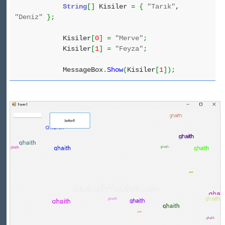
String
[
]
Kisiler
=
{
"Tarık"
,
"Deniz"
}
;
Kisiler
[
0
]
=
"Merve"
;
Kisiler
[
1
]
=
"Feyza"
;
MessageBox
.
Show
(
Kisiler
[
1
]
)
;