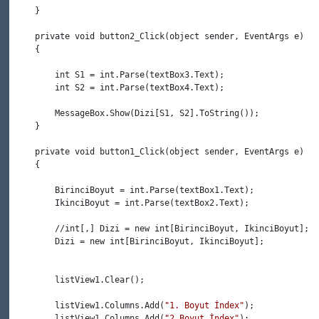
     }

     private void button2_Click(object sender, EventArgs e)

     {

         int S1 = int.Parse(textBox3.Text);

         int S2 = int.Parse(textBox4.Text);

         MessageBox.Show(Dizi[S1, S2].ToString());

     }

     private void button1_Click(object sender, EventArgs e)

     {

         BirinciBoyut = int.Parse(textBox1.Text);

         IkinciBoyut = int.Parse(textBox2.Text);

         //int[,] Dizi = new int[BirinciBoyut, IkinciBoyut];

         Dizi = new int[BirinciBoyut, IkinciBoyut];

         listView1.Clear();

         listView1.Columns.Add(
"1. Boyut İndex"
);

         listView1.Columns.Add(
"2.Boyut İndex"
);
