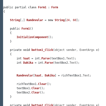
public partial 
class
Form1
 : 
Form
{

String
[,] 
Randevular
 = 
new
String
[
24
, 
60
];

    public 
Form1
()

    {

InitializeComponent
();

    }

    private 
void
button1_Click
(
object sender, EventArgs e
)

    {

        int 
Saat
 = int.
Parse
(textBox1.
Text
);

        int 
Dakika
 = int.
Parse
(textBox2.
Text
);

Randevular
[
Saat
, 
Dakika
] = richTextBox1.
Text
;

        richTextBox1.
Clear
();

        textBox1.
Clear
();   

        textBox2.
Clear
();

    }

    private 
void
button2_Click
(
object sender, EventArgs e
)
