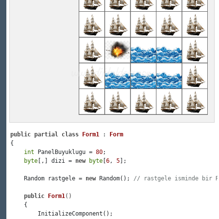
public
partial
class
Form1
 : 
Form
 {

int
 PanelBuyuklugu = 
80
;

byte
[,] dizi = 
new
byte
[
6
, 
5
];

     Random rastgele = 
new
 Random(); 
// rastgele isminde bir R
public
Form1
()
     {

         InitializeComponent();
