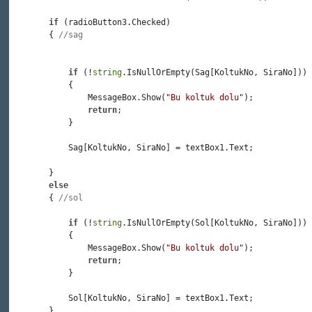
if
 (radioButton3.Checked)

        { 
//sag
if
 (!
string
.IsNullOrEmpty(Sag[KoltukNo, SiraNo]))

            {

                MessageBox.Show(
"Bu koltuk dolu"
);

return
;

            }

            Sag[KoltukNo, SiraNo] = textBox1.Text;

        }

else
        { 
//sol
if
 (!
string
.IsNullOrEmpty(Sol[KoltukNo, SiraNo]))

            {

                MessageBox.Show(
"Bu koltuk dolu"
);

return
;

            }

            Sol[KoltukNo, SiraNo] = textBox1.Text;

        }
