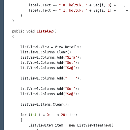
            label7.Text += 
"|0. koltuk: "
 + Sag[i, 
0
] + 
'|'
;

            label7.Text += 
"|1. koltuk: "
 + Sag[i, 
1
] + 
'|'
 + 
        }

    }

public
void
Listele2
()
    {

        listView1.View = View.Details;

        listView1.Columns.Clear();

        listView1.Columns.Add(
"Sıra"
);

        listView1.Columns.Add(
"Sol"
);

        listView1.Columns.Add(
"Sağ"
);

        listView1.Columns.Add(
"    "
);

        listView1.Columns.Add(
"Sol"
);

        listView1.Columns.Add(
"Sağ"
);

        listView1.Items.Clear();

for
 (
int
 i = 
0
; i < 
20
; i++)

        {

            ListViewItem item = 
new
 ListViewItem(
new
[]
