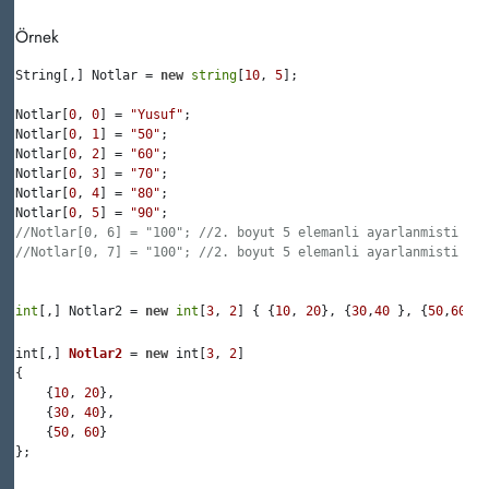
Örnek
String[,] Notlar = 
new
string
[
10
, 
5
];

Notlar[
0
, 
0
] = 
"Yusuf"
;

Notlar[
0
, 
1
] = 
"50"
;

Notlar[
0
, 
2
] = 
"60"
;

Notlar[
0
, 
3
] = 
"70"
;

Notlar[
0
, 
4
] = 
"80"
;

Notlar[
0
, 
5
] = 
"90"
//Notlar[0, 6] = "100"; //2. boyut 5 elemanli ayarlanmisti
//Notlar[0, 7] = "100"; //2. boyut 5 elemanli ayarlanmisti
int
[,] Notlar2 = 
new
int
[
3
, 
2
] { {
10
, 
20
}, {
30
,
40
 }, {
50
,
60
 } 
int[,] 
Notlar2
 = 
new
 int[
3
, 
2
] 

{ 

    {
10
, 
20
}, 

    {
30
, 
40
}, 

    {
50
, 
60
} 

};