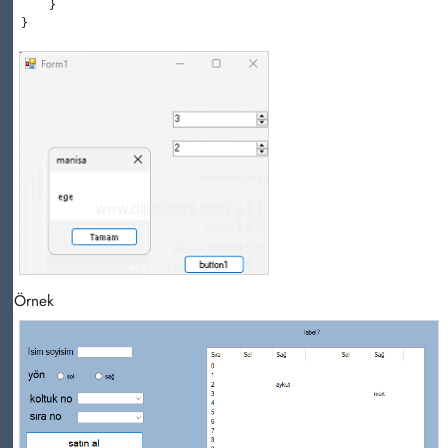
     }

 }
Örnek