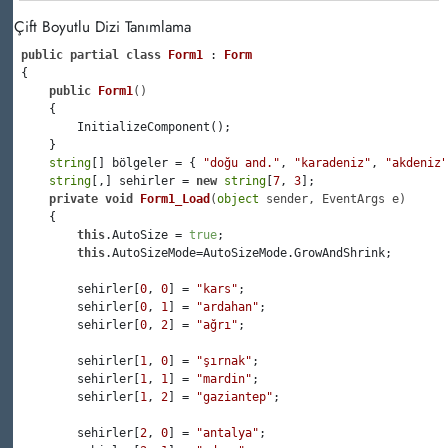
Çift Boyutlu Dizi Tanımlama
public
partial
class
Form1
 : 
Form
 {

public
Form1
()
     {

         InitializeComponent();

     }

string
[] bölgeler = { 
"doğu and."
, 
"karadeniz"
, 
"akdeniz"
string
[,] sehirler = 
new
string
[
7
, 
3
];

private
void
Form1_Load
(
object
 sender, EventArgs e
)
     {

this
.AutoSize = 
true
;

this
.AutoSizeMode=AutoSizeMode.GrowAndShrink;

         sehirler[
0
, 
0
] = 
"kars"
;

         sehirler[
0
, 
1
] = 
"ardahan"
;

         sehirler[
0
, 
2
] = 
"ağrı"
;

         sehirler[
1
, 
0
] = 
"şırnak"
;

         sehirler[
1
, 
1
] = 
"mardin"
;

         sehirler[
1
, 
2
] = 
"gaziantep"
;

         sehirler[
2
, 
0
] = 
"antalya"
;
