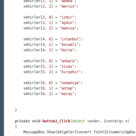
         sehirler[
2
, 
1
] = 
"adana"
;

         sehirler[
2
, 
2
] = 
"mersin"
;

         sehirler[
3
, 
0
] = 
"izmir"
;

         sehirler[
3
, 
1
] = 
"aydın"
;

         sehirler[
3
, 
2
] = 
"manisa"
;

         sehirler[
4
, 
0
] = 
"istanbul"
;

         sehirler[
4
, 
1
] = 
"kocaeli"
;

         sehirler[
4
, 
2
] = 
"bursa"
;

         sehirler[
5
, 
0
] = 
"ankara"
;

         sehirler[
5
, 
1
] = 
"sivas"
;

         sehirler[
5
, 
2
] = 
"kırşehir"
;

         sehirler[
6
, 
0
] = 
"osmaniye"
;

         sehirler[
6
, 
1
] = 
"antep"
;

         sehirler[
6
, 
2
] = 
"maraş"
;

     }

private
void
button1_Click
(
object
 sender, EventArgs e
)
     {

         MessageBox.Show(bölgeler[Convert.ToInt32(numericUpDow