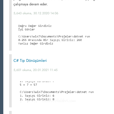
çalışmaya devam eder.
5,643 okuma, 30.12.2020 14:06
C# Tip Dönüşümleri
5,601 okuma, 20.01.2021 11:45