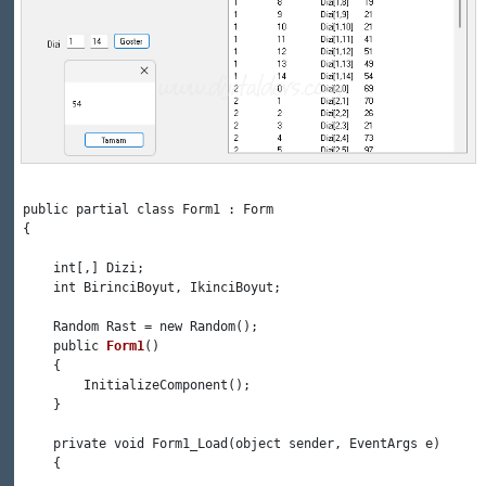
 public partial class Form1 : Form

 {

     int[,] Dizi;

     int BirinciBoyut, IkinciBoyut;

     Random Rast = new Random();

     public 
Form1
()

     {

         InitializeComponent();

     }

     private void Form1_Load(object sender, EventArgs e)

     {
