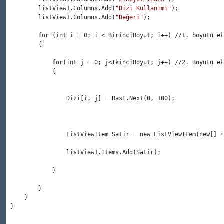
         listView1.Columns.Add(
"Dizi Kullanımı"
);

         listView1.Columns.Add(
"Değeri"
);

for
 (int i = 0; i < BirinciBoyut; i++) //1. boyutu ek
         {

for
(int j = 0; j<IkinciBoyut; j++) //2. Boyutu ek
             {

                 Dizi[i, j] = Rast.Next(0, 100);

                 ListViewItem Satir = new ListViewItem(new[] {
                 listView1.Items.Add(Satir);

             }

         }

     }
