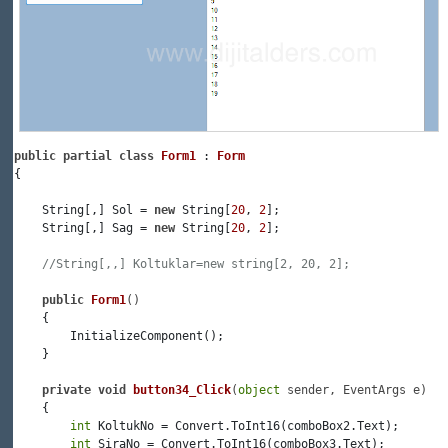
public
partial
class
Form1
 : 
Form
{

    String[,] Sol = 
new
 String[
20
, 
2
];

    String[,] Sag = 
new
 String[
20
, 
2
];

//String[,,] Koltuklar=new string[2, 20, 2];
public
Form1
()
    {

        InitializeComponent();

    }

private
void
button34_Click
(
object
 sender, EventArgs e
)
    {

int
 KoltukNo = Convert.ToInt16(comboBox2.Text);

int
 SiraNo = Convert.ToInt16(comboBox3.Text);
