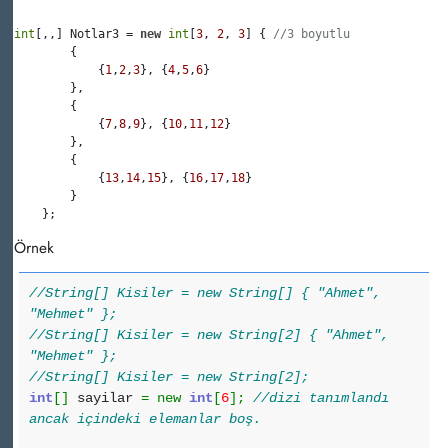
int
[,,] Notlar3 = 
new
int
[
3
, 
2
, 
3
] { 
//3 boyutlu
        {

            {
1
,
2
,
3
}, {
4
,
5
,
6
}

        },

        {

            {
7
,
8
,
9
}, {
10
,
11
,
12
}

        },

        {

            {
13
,
14
,
15
}, {
16
,
17
,
18
}

        }

Örnek
//String[] Kisiler = new String[] { "Ahmet",
"Mehmet" };
//String[] Kisiler = new String[2] { "Ahmet",
"Mehmet" };
//String[] Kisiler = new String[2];
int
[
]
sayilar
=
new
int
[
6
]
;
//dizi tanımlandı
ancak içindeki elemanlar boş.