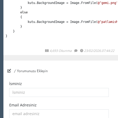
             kutu.BackgroundImage = Image.FromFile(
@"gemi.png"
         }

else
         { 

             kutu.BackgroundImage = Image.FromFile(
@"patlamisM
         }

     }

 }
4,693 Okunma
23/02/2026.07:44:22
/ Yorumunuzu Ekleyin
İsminiz
Email Adresiniz