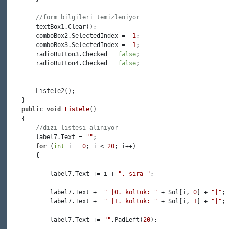
//form bilgileri temizleniyor
        textBox1.Clear();

        comboBox2.SelectedIndex = 
-1
;

        comboBox3.SelectedIndex = 
-1
;

        radioButton3.Checked = 
false
;

        radioButton4.Checked = 
false
;

        Listele2();

    }

public
void
Listele
()
    {

//dizi listesi alınıyor
        label7.Text = 
""
;

for
 (
int
 i = 
0
; i < 
20
; i++)

        {

            label7.Text += i + 
". sira "
;

            label7.Text += 
" |0. koltuk: "
 + Sol[i, 
0
] + 
"|"
;

            label7.Text += 
" |1. koltuk: "
 + Sol[i, 
1
] + 
"|"
;

            label7.Text += 
""
.PadLeft(
20
);
