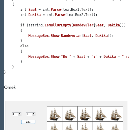
    {

        int 
Saat
 = int.
Parse
(textBox1.
Text
);

        int 
Dakika
 = int.
Parse
(textBox2.
Text
);

if
 (!string.
IsNullOrEmpty
(
Randevular
[
Saat
, 
Dakika
]))

        {

MessageBox
.
Show
(
Randevular
[
Saat
, 
Dakika
]);

        }

else
        {

MessageBox
.
Show
(
"Bu "
 + 
Saat
 + 
":"
 + 
Dakika
 + 
" ra
        }

    }

}

Örnek