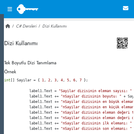
C# Dersleri
Dizi Kullanımı
~ 4,693
Dizi Kullanımı
Tek Boyutlu Dizi Tanımlama
Örnek
int
[] Sayilar = { 
1
, 
2
, 
3
, 
4
, 
5
, 
6
, 
7
 };

            label1.Text = 
"Sayilar dizisinin eleman sayısı: "
 
            label1.Text += 
"nSayilar dizisinin boyutu: "
 + Say
            label1.Text += 
"nSayilar dizisinin en büyük eleman
            label1.Text += 
"nSayilar dizisinin en küçük eleman
            label1.Text += 
"nSayilar dizisinin eleman değeri t
            label1.Text += 
"nSayilar dizisinin eleman değeri o
            label1.Text += 
"nSayilar dizisinin ilk elemanı: "
 
            label1.Text += 
"nSayilar dizisinin son elemanı: "
 