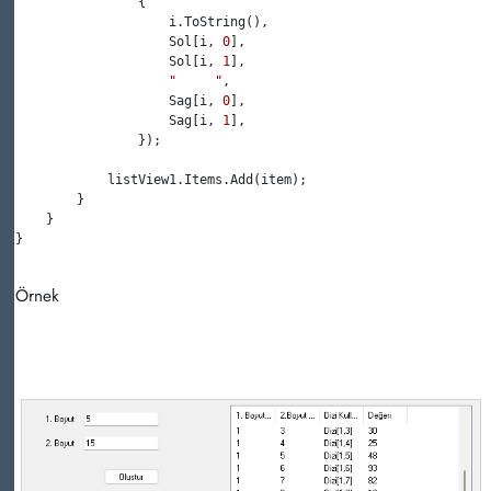
                {

                    i.ToString(),

                    Sol[i, 
0
],

                    Sol[i, 
1
],

"     "
,

                    Sag[i, 
0
],

                    Sag[i, 
1
],

                });

            listView1.Items.Add(item);

        }

    }

}

Örnek