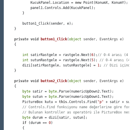
             KucukPanel.Location = 
new
 Point(KonumX, KonumY);

             panel1.Controls.Add(KucukPanel);

         }

         button1_Click(sender, e);

     }

private
void
button1_Click
(
object
 sender, EventArgs e
)
     {

int
 satirRastgele = rastgele.Next(
6
);
// 0-4 arası (4 
int
 sutunRastgele = rastgele.Next(
5
); 
// 0-4 arası (4
         dizi[satirRastgele, sutunRastgele] = 
1
; 
// Dizi içind
     }

private
void
button2_Click
(
object
 sender, EventArgs e
)
     {

byte
 satir = 
byte
.Parse(numericUpDown2.Text);

byte
 sutun = 
byte
.Parse(numericUpDown1.Text);

         PictureBox kutu = 
this
.Controls.Find(
"p"
 + satir + su
// Controls.Find fonksiyonu name değerlerine göre for
// Bulunan kontroller as operatörü ile PictureBox nes
byte
 durum = dizi[satir, sutun];

if
 (durum == 
0
)

         {
