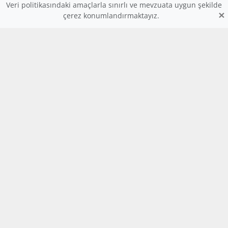
Veri politikasındaki amaçlarla sınırlı ve mevzuata uygun şekilde
×
çerez konumlandırmaktayız.
www.dijitalders.com
bilgi
dijitalders.com
dijitalders.com
Hakkımızda
Kod Renklendirici
Bulmaca
Uygulamalar
Tesler
Galeriler
Videolar
Sunular