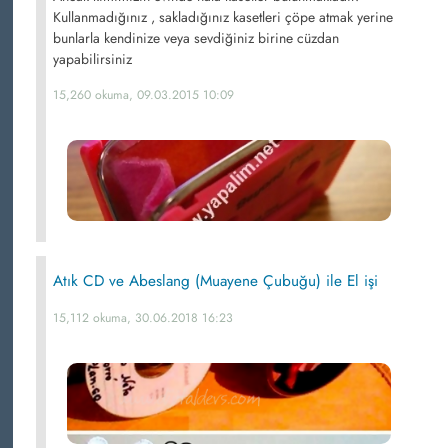
Kullanmadığınız , sakladığınız kasetleri çöpe atmak yerine
bunlarla kendinize veya sevdiğiniz birine cüzdan
yapabilirsiniz
15,260 okuma, 09.03.2015 10:09
Atık CD ve Abeslang (Muayene Çubuğu) ile El işi
15,112 okuma, 30.06.2018 16:23