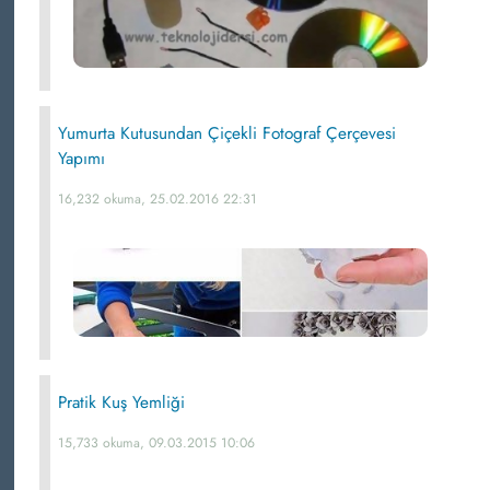
Yumurta Kutusundan Çiçekli Fotograf Çerçevesi
Yapımı
16,232 okuma, 25.02.2016 22:31
Pratik Kuş Yemliği
15,733 okuma, 09.03.2015 10:06