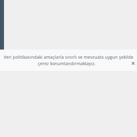
Veri politikasındaki amaçlarla sınırlı ve mevzuata uygun şekilde
×
çerez konumlandırmaktayız.
www.dijitalders.com
bilgi
dijitalders.com
dijitalders.com
Hakkımızda