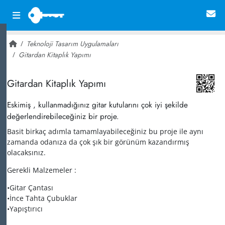
Teknoloji Tasarım Uygulamaları
Gitardan Kitaplık Yapımı
~ 16,218
Gitardan Kitaplık Yapımı
Eskimiş , kullanmadığınız gitar kutularını çok iyi şekilde
değerlendirebileceğiniz bir proje.
Basit birkaç adımla tamamlayabileceğiniz bu proje ile aynı
zamanda odanıza da çok şık bir görünüm kazandırmış
olacaksınız.
Gerekli Malzemeler :
•Gitar Çantası
•İnce Tahta Çubuklar
•Yapıştırıcı