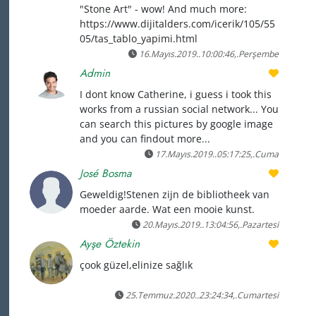
"Stone Art" - wow! And much more:
https://www.dijitalders.com/icerik/105/55
05/tas_tablo_yapimi.html
16.Mayıs.2019..10:00:46,.Perşembe
Admin
I dont know Catherine, i guess i took this
works from a russian social network... You
can search this pictures by google image
and you can findout more...
17.Mayıs.2019..05:17:25,.Cuma
José Bosma
Geweldig!Stenen zijn de bibliotheek van
moeder aarde. Wat een mooie kunst.
20.Mayıs.2019..13:04:56,.Pazartesi
Ayşe Öztekin
çook güzel,elinize sağlık
25.Temmuz.2020..23:24:34,.Cumartesi