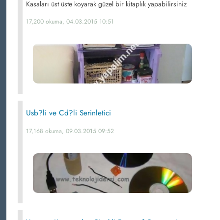
Kasaları üst üste koyarak güzel bir kitaplık yapabilirsiniz
17,200 okuma, 04.03.2015 10:51
Usb?li ve Cd?li Serinletici
17,168 okuma, 09.03.2015 09:52