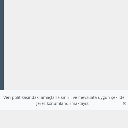
Veri politikasındaki amaçlarla sınırlı ve mevzuata uygun şekilde
×
çerez konumlandırmaktayız.
www.dijitalders.com
bilgi
dijitalders.com