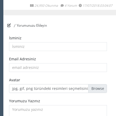
24,950 Okunma
4 Yorum
17/07/2018.03:04:07
/ Yorumunuzu Ekleyin
İsminiz
Email Adresiniz
Avatar
jpg, gif, png türündeki resimleri seçmelisiniz
Yorumuzu Yazınız