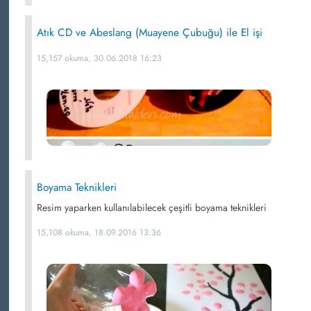
Atık CD ve Abeslang (Muayene Çubuğu) ile El işi
15,157 okuma, 30.06.2018 16:23
Boyama Teknikleri
Resim yaparken kullanılabilecek çeşitli boyama teknikleri
15,108 okuma, 18.09.2016 13:36