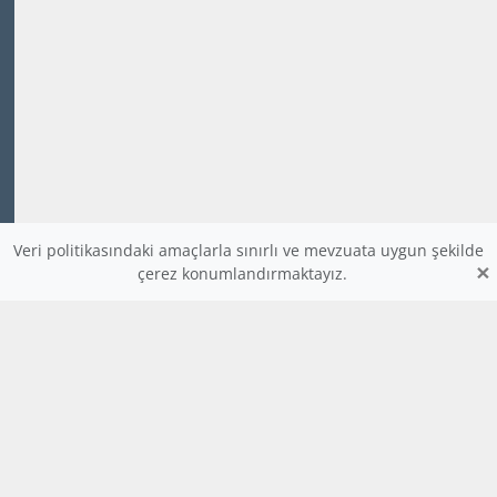
Veri politikasındaki amaçlarla sınırlı ve mevzuata uygun şekilde
×
çerez konumlandırmaktayız.
www.dijitalders.com
bilgi
dijitalders.com
dijitalders.com