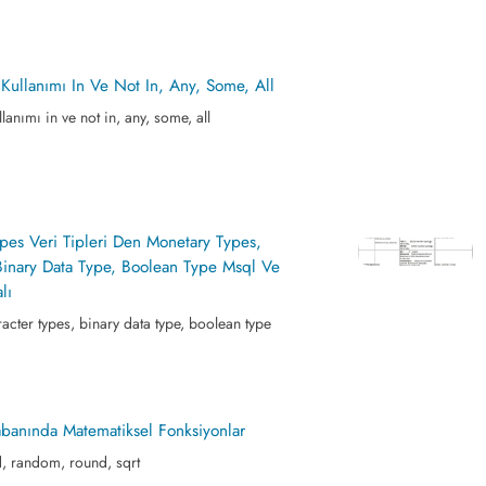
Kullanımı In Ve Not In, Any, Some, All
lanımı in ve not in, any, some, all
ypes Veri Tipleri Den Monetary Types,
Binary Data Type, Boolean Type Msql Ve
lı
acter types, binary data type, boolean type
Tabanında Matematiksel Fonksiyonlar
d, random, round, sqrt