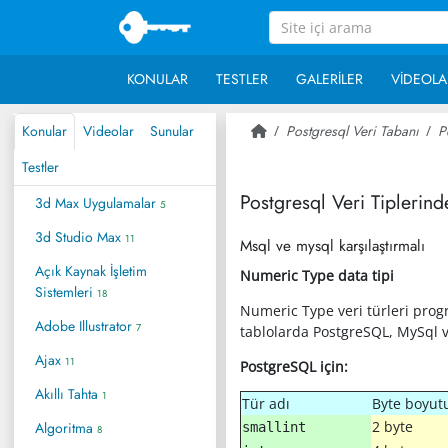
KONULAR
TESTLER
GALERILER
VIDEOLA
Konular
Videolar
Sunular
Postgresql Veri Tabanı
P
Testler
Postgresql Veri Tiplerin
3d Max Uygulamalar
5
3d Studio Max
11
Msql ve mysql karşılaştırmalı
Açık Kaynak İşletim
Numeric Type data tipi
Sistemleri
18
Numeric Type veri türleri prog
Adobe Illustrator
7
tablolarda PostgreSQL, MySql ve
Ajax
11
PostgreSQL için:
Akıllı Tahta
1
Tür adı
Byte boyut
2 byte
Algoritma
smallint
8