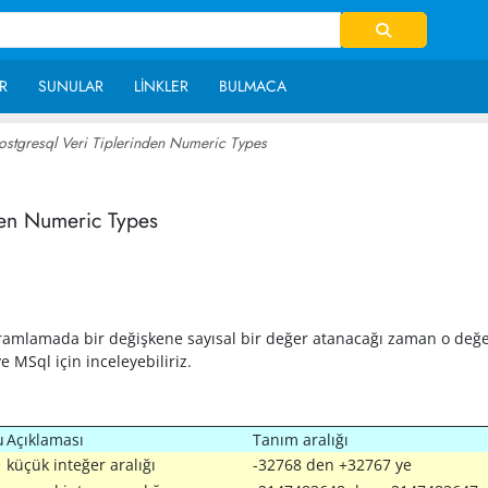
R
SUNULAR
LINKLER
BULMACA
ostgresql Veri Tiplerinden Numeric Types
~ 24,115
den Numeric Types
ramlamada bir değişkene sayısal bir değer atanacağı zaman o değeri
 MSql için inceleyebiliriz.
u
Açıklaması
Tanım aralığı
küçük inteğer aralığı
-32768 den +32767 ye