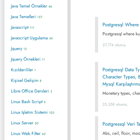
Java Temel Örnekler
46
Java Temelleri
157
Postgresql Where 
Javascript
111
Postgresql where kul
Javascript Uygulama
45
27,774 okuma,
Jquery
12
Jquery Örnekleri
11
Postgresql Data T
Kızılderililer
1
Character Types, 
Kişisel Gelişim
8
Mysql Karşılaştırma
Libre Office Dersleri
3
Monetary types, char
Linux Bash Script
5
25,358 okuma,
Linux Işletim Sistemi
103
Linux Server
Postgressql Veri 
50
Abs, ceil, floor, mo
Linux Web Filter
43