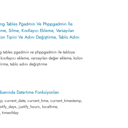
ying Tables Pgadmin Ve Phppgadmin İle
me, Silme, Kısıtlayıcı Ekleme, Varsayılan
on Tipini Ve Adını Değiştirme, Tablo Adını
g tables pgadmin ve phppgadmin ile tabloya
 kısıtlayıcı ekleme, varsayılan değer ekleme, kolon
ştirme, tablo adını değiştirme
abanında Date-time Fonksiyonları
p, current_date, current_time, current_timestamp,
ustify_days, justify_hours, localtime,
, timeofday