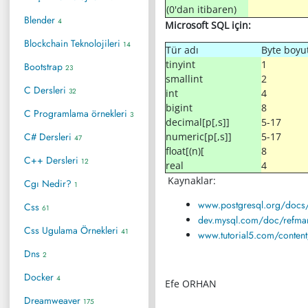
(0'dan itibaren)
Blender
4
Microsoft SQL için:
Blockchain Teknolojileri
14
Tür adı
Byte boyu
tinyint
1
Bootstrap
23
smallint
2
C Dersleri
32
int
4
bigint
8
C Programlama örnekleri
3
decimal[p[,s]]
5-17
C# Dersleri
numeric[p[,s]]
5-17
47
float[(n)[
8
C++ Dersleri
12
real
4
Kaynaklar:
Cgı Nedir?
1
www.postgresql.org/docs/8
Css
61
dev.mysql.com/doc/refman
Css Ugulama Örnekleri
41
www.tutorial5.com/conten
Dns
2
Docker
4
Efe ORHAN
Dreamweaver
175