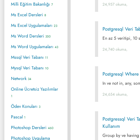
Milli Eğitim Bakanlığı
24,957 okuma,
7
Ms Excel Dersleri
8
Ms Excel Uygulamaları
23
Postgresql Veri Ta
Ms Word Dersleri
350
En az 5 veritipi, 10 
Ms Word Uygulamaları
43
24,740 okuma,
Mssql Veri Tabanı
11
Mysql Veri Tabanı
10
Postgresql Where 
Network
34
In ve not in, any, som
Online Ücretsiz Yazılımlar
24,654 okuma,
1
Ödev Konuları
3
Pascal
1
Postgressql Veri 
Kullanım
Photoshop Dersleri
460
Group by ve having 
Photoshop Uygulama