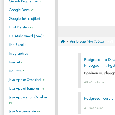
Gerekli Programlar
3
Google Docs
22
Google Teknolojileri
11
Html Dersleri
66
Hz. Muhammed ( Sav)
1
Postgresql Veri Tabanı
~ 63
Ileri Excel
2
Infographics
1
Postgresql İle Da
Internet
13
Phppgadmin, Pgshe
İngilizce
6
Pgadmin ııı, phppga
Java Applet Örnekleri
82
43,465 okuma,
Java Applet Temelleri
74
Java Application Örnekleri
Postgresql Kurul
10
31,750 okuma,
Java Netbeans Ide
16