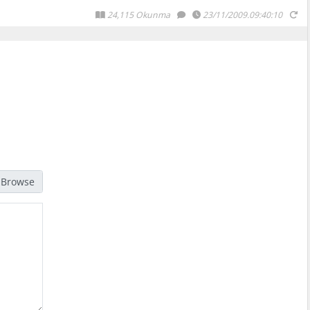
24,115 Okunma
23/11/2009.09:40:10
jpg, gif, png türündeki resimleri seçmelisiniz