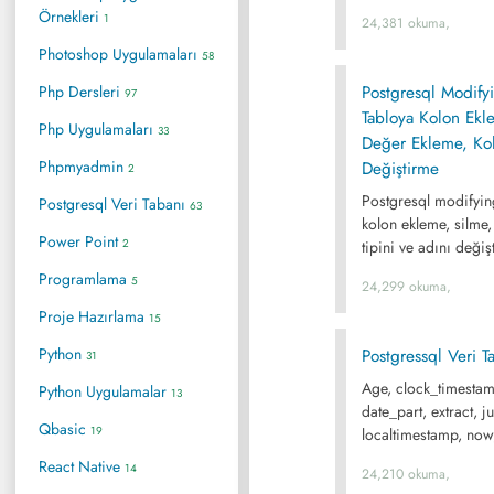
Örnekleri
1
24,381 okuma,
Photoshop Uygulamaları
58
Php Dersleri
Postgresql Modif
97
Tabloya Kolon Ekle
Php Uygulamaları
33
Değer Ekleme, Kol
Phpmyadmin
Değiştirme
2
Postgresql modifyin
Postgresql Veri Tabanı
63
kolon ekleme, silme,
Power Point
2
tipini ve adını deği
Programlama
5
24,299 okuma,
Proje Hazırlama
15
Python
Postgressql Veri T
31
Age, clock_timestam
Python Uygulamalar
13
date_part, extract, j
Qbasic
19
localtimestamp, now
React Native
14
24,210 okuma,