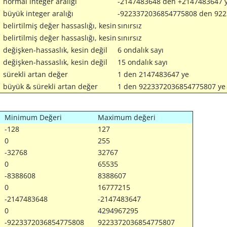
normal integer aralığı
-2147483648 den +2147483647 
büyük integer aralığı
-9223372036854775808 den 922
belirtilmiş değer hassaslığı, kesin
sınırsız
belirtilmiş değer hassaslığı, kesin
sınırsız
değişken-hassaslık, kesin değil
6 ondalık sayı
değişken-hassaslık, kesin değil
15 ondalık sayı
sürekli artan değer
1 den 2147483647 ye
büyük & sürekli artan değer
1 den 9223372036854775807 ye
Minimum Değeri
Maximum değeri
-128
127
0
255
-32768
32767
0
65535
-8388608
8388607
0
16777215
-2147483648
-2147483647
0
4294967295
-9223372036854775808
9223372036854775807