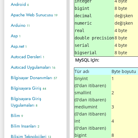
4 byte
integer
Android
6
8 byte
bigint
Apache Web Sunucusu
değişken
19
decimal
değişken
numeric
Arduino
11
4 byte
real
Asp
1
8 byte
double precision
4 byte
serial
Asp.net
1
8 byte
bigserial
Autocad Dersleri
1
MySQL için:
Autocad Uygulamaları
16
Tür adı
Byte boyutu
Bilgisayar Donanımları
tinyint
1
57
(0'dan itibaren)
Bilgisayara Giriş
44
smallint
2
Bilgisayara Giriş
(0'dan itibaren)
Uygulamaları
8
mediumint
3
(0'dan itibaren)
Bilim
9
int
4
Bilim Insanları
2
(0'dan itibaren)
bigint
8
Bilişim Teknolojileri
13