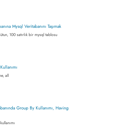
banına Mysql Veritabanını Taşımak
sütun, 100 satırlık bir mysql tablosu
Kullanımı
e, all
Tabanında Group By Kullanımı, Having
kullanımı