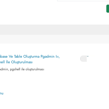
tabase Ve Table Oluşturma Pgadmin Iıı,
ll İle Oluşturulması
dmin, pgshell ile oluşturulması
umu