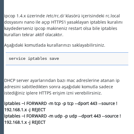
ipcop 1.4.x üzerinde /etc/rc.d/ klasörü içerisindeki rc.local
dosyasını nano ile açıp HTTPS'i yasaklayan iptables kuralını
kaydederseniz ipcop makineniz restart olsa bile iptables
kuralları tekrar aktif olacaktır.
Aşağıdaki komutlada kurallarınızı saklayabilirsiniz.
service iptables save
DHCP server ayarlarından bazı mac adreslerine atanan ip
adresini sabitledikten sonra aşağıdaki komutla sadece
istediğiniz iplere HTTPS erişim izni verebilirsiniz.
iptables −I FORWARD -m tcp -p tcp --dport 443 --source !
192.168.1.x -j REJECT
iptables −I FORWARD -m udp -p udp --dport 443
--source !
192.168.1.x
-j REJECT