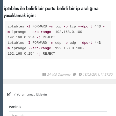
iptables ile belirli bir portu belirli bir ip aralığına
yasaklamak için:
iptables
-I
FORWARD
-m
tcp
-p
tcp
--dport
443
-
m
iprange
--src-range
192.168.0.100-
192.168.0.254
-j
REJECT
iptables
-I
FORWARD
-m
udp
-p
udp
--dport
443
-
m
iprange
--src-range
192.168.0.100-
192.168.0.254
-j
REJECT
24,408 Okunma
18/05/2011.11:57:30
/ Yorumunuzu Ekleyin
İsminiz