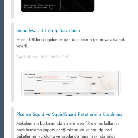
Smoothwall 3.1 ile Ip Yasaklama
Httpsli URLleri engelemek için bu sitelerin ipsini yasaklamak
yeterli.
7,465 okuma, 05.03.2020 13:51
Pfsense Squid ve SquidGuard Paketlerinin Kurulması
Makalemizin bu kısmında sizlere web filtreleme, kullanıcı
bazlı kısıtlama yapabileceğimiz squid ve squidguard
paketlerinin kurulumu ve yapılandırması hakkında bilgi