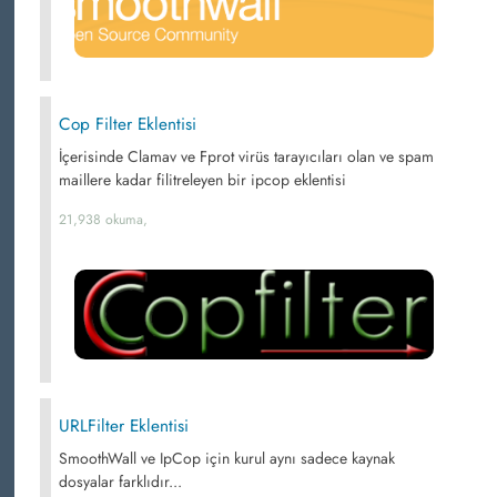
Cop Filter Eklentisi
İçerisinde Clamav ve Fprot virüs tarayıcıları olan ve spam
maillere kadar filitreleyen bir ipcop eklentisi
21,938 okuma,
URLFilter Eklentisi
SmoothWall ve IpCop için kurul aynı sadece kaynak
dosyalar farklıdır...