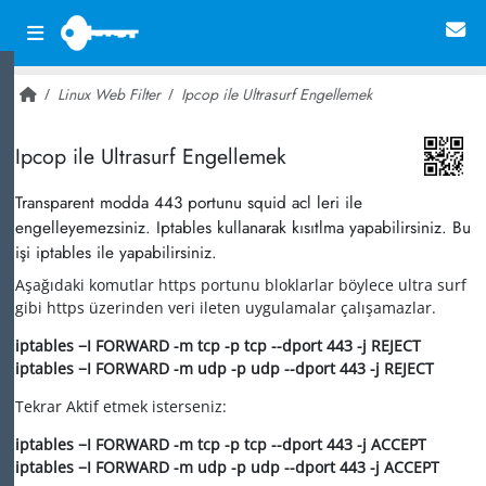
Linux Web Filter
Ipcop ile Ultrasurf Engellemek
~ 24,408
Ipcop ile Ultrasurf Engellemek
Transparent modda 443 portunu squid acl leri ile
engelleyemezsiniz. Iptables kullanarak kısıtlma yapabilirsiniz. Bu
işi iptables ile yapabilirsiniz.
Aşağıdaki komutlar https portunu bloklarlar böylece ultra surf
gibi https üzerinden veri ileten uygulamalar çalışamazlar.
iptables −I FORWARD -m tcp -p tcp --dport 443 -j REJECT
iptables −I FORWARD -m udp -p udp --dport 443 -j REJECT
Tekrar Aktif etmek isterseniz:
iptables −I FORWARD -m tcp -p tcp --dport 443 -j ACCEPT
iptables −I FORWARD -m udp -p udp --dport 443 -j ACCEPT