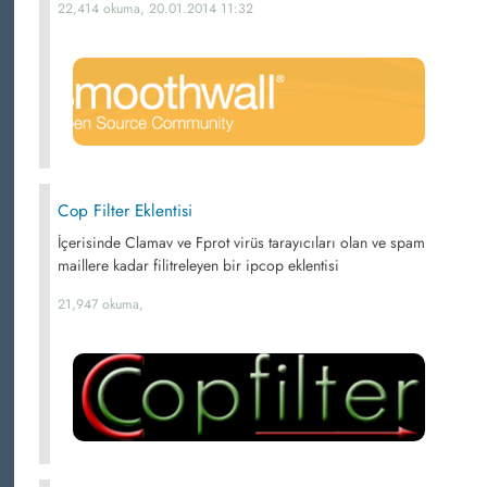
22,414 okuma, 20.01.2014 11:32
Cop Filter Eklentisi
İçerisinde Clamav ve Fprot virüs tarayıcıları olan ve spam
maillere kadar filitreleyen bir ipcop eklentisi
21,947 okuma,