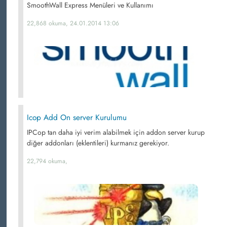
SmoothWall Express Menüleri ve Kullanımı
22,868 okuma, 24.01.2014 13:06
Icop Add On server Kurulumu
IPCop tan daha iyi verim alabilmek için addon server kurup
diğer addonları (eklentileri) kurmanız gerekiyor.
22,794 okuma,