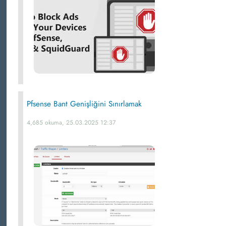
Pfsense Bant Genişliğini Sınırlamak
4,685 okuma, 25.03.2025 12:37