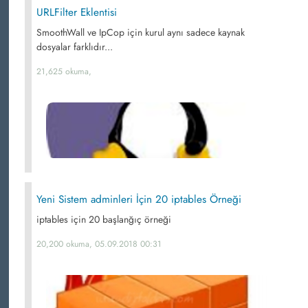
URLFilter Eklentisi
SmoothWall ve IpCop için kurul aynı sadece kaynak
dosyalar farklıdır...
21,625 okuma,
Yeni Sistem adminleri İçin 20 iptables Örneği
iptables için 20 başlanğıç örneği
20,200 okuma, 05.09.2018 00:31