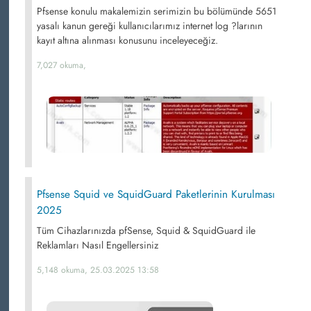
Pfsense konulu makalemizin serimizin bu bölümünde 5651
yasalı kanun gereği kullanıcılarımız internet log ?larının
kayıt altına alınması konusunu inceleyeceğiz.
7,027 okuma,
Pfsense Squid ve SquidGuard Paketlerinin Kurulması
2025
Tüm Cihazlarınızda pfSense, Squid & SquidGuard ile
Reklamları Nasıl Engellersiniz
5,148 okuma, 25.03.2025 13:58