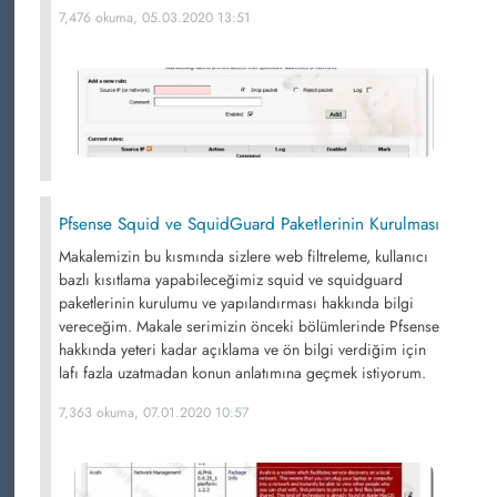
7,476 okuma, 05.03.2020 13:51
Pfsense Squid ve SquidGuard Paketlerinin Kurulması
Makalemizin bu kısmında sizlere web filtreleme, kullanıcı
bazlı kısıtlama yapabileceğimiz squid ve squidguard
paketlerinin kurulumu ve yapılandırması hakkında bilgi
vereceğim. Makale serimizin önceki bölümlerinde Pfsense
hakkında yeteri kadar açıklama ve ön bilgi verdiğim için
lafı fazla uzatmadan konun anlatımına geçmek istiyorum.
7,363 okuma, 07.01.2020 10:57