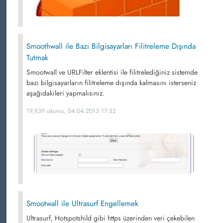
Smoothwall ile Bazı Bilgisayarları Filitreleme Dışında
Tutmak
Smootwall ve URLFilter eklentisi ile filitrelediğiniz sistemde
bazı bilgisayarların filitreleme dışında kalmasını isterseniz
aşağıdakileri yapmalısınız.
19,839 okuma, 04.04.2013 17:32
Smootwall ile Ultrasurf Engellemek
Ultrasurf, Hotspotshild gibi https üzerinden veri çekebilen