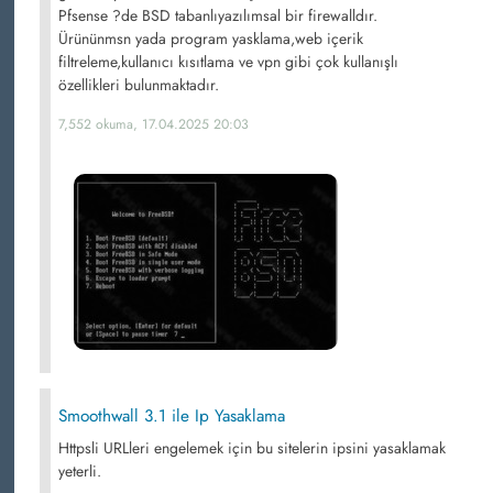
Pfsense ?de BSD tabanlıyazılımsal bir firewalldır.
Ürününmsn yada program yasklama,web içerik
filtreleme,kullanıcı kısıtlama ve vpn gibi çok kullanışlı
özellikleri bulunmaktadır.
7,552 okuma, 17.04.2025 20:03
Smoothwall 3.1 ile Ip Yasaklama
Httpsli URLleri engelemek için bu sitelerin ipsini yasaklamak
yeterli.