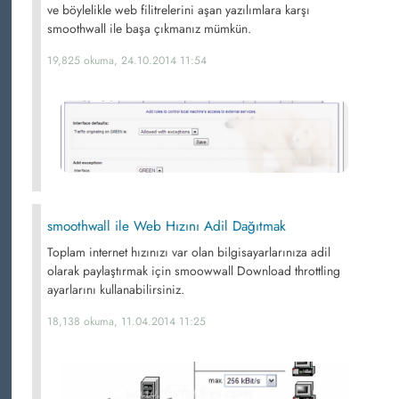
ve böylelikle web filitrelerini aşan yazılımlara karşı
smoothwall ile başa çıkmanız mümkün.
19,825 okuma, 24.10.2014 11:54
smoothwall ile Web Hızını Adil Dağıtmak
Toplam internet hızınızı var olan bilgisayarlarınıza adil
olarak paylaştırmak için smoowwall Download throttling
ayarlarını kullanabilirsiniz.
18,138 okuma, 11.04.2014 11:25