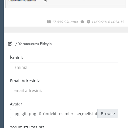
17,096 Okunma
11/02/2014.14:54:15
/ Yorumunuzu Ekleyin
İsminiz
Email Adresiniz
Avatar
jpg, gif, png türündeki resimleri seçmelisiniz
Yorumuzu Yazınız