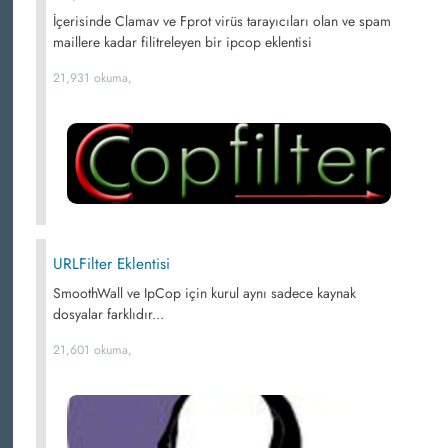
İçerisinde Clamav ve Fprot virüs tarayıcıları olan ve spam
maillere kadar filitreleyen bir ipcop eklentisi
21,931 okuma,
URLFilter Eklentisi
SmoothWall ve IpCop için kurul aynı sadece kaynak
dosyalar farklıdır...
21,601 okuma,