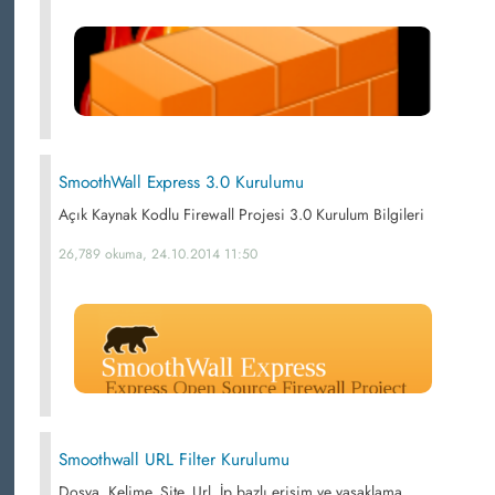
SmoothWall Express 3.0 Kurulumu
Açık Kaynak Kodlu Firewall Projesi 3.0 Kurulum Bilgileri
26,789 okuma, 24.10.2014 11:50
Smoothwall URL Filter Kurulumu
Dosya, Kelime, Site, Url, İp bazlı erişim ve yasaklama