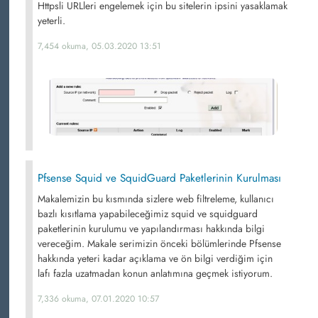
Httpsli URLleri engelemek için bu sitelerin ipsini yasaklamak
yeterli.
7,454 okuma, 05.03.2020 13:51
Pfsense Squid ve SquidGuard Paketlerinin Kurulması
Makalemizin bu kısmında sizlere web filtreleme, kullanıcı
bazlı kısıtlama yapabileceğimiz squid ve squidguard
paketlerinin kurulumu ve yapılandırması hakkında bilgi
vereceğim. Makale serimizin önceki bölümlerinde Pfsense
hakkında yeteri kadar açıklama ve ön bilgi verdiğim için
lafı fazla uzatmadan konun anlatımına geçmek istiyorum.
7,336 okuma, 07.01.2020 10:57