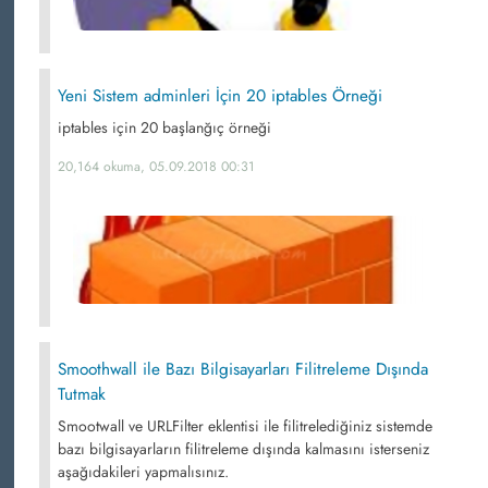
Yeni Sistem adminleri İçin 20 iptables Örneği
iptables için 20 başlanğıç örneği
20,164 okuma, 05.09.2018 00:31
Smoothwall ile Bazı Bilgisayarları Filitreleme Dışında
Tutmak
Smootwall ve URLFilter eklentisi ile filitrelediğiniz sistemde
bazı bilgisayarların filitreleme dışında kalmasını isterseniz
aşağıdakileri yapmalısınız.