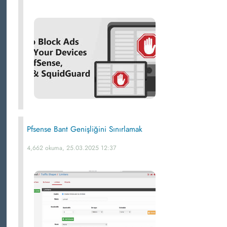
Pfsense Bant Genişliğini Sınırlamak
4,662 okuma, 25.03.2025 12:37