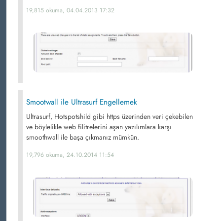
19,815 okuma, 04.04.2013 17:32
Smootwall ile Ultrasurf Engellemek
Ultrasurf, Hotspotshild gibi https üzerinden veri çekebilen
ve böylelikle web filitrelerini aşan yazılımlara karşı
smoothwall ile başa çıkmanız mümkün.
19,796 okuma, 24.10.2014 11:54